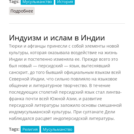
Tags:
Мусульманство
История
Подробнее
о Ислам в Индии
Индуизм и ислам в Индии
Тюрки и афганцы принесли с собой элементы новой
культуры, которая оказывала воздействие на жизнь
Индии и постепенно изменяла ее. Прежде всего это
был новый — персидский — язык, вытеснявший
санскрит, до того бывший официальным языком всей
Северной Индии, что сильно повлияло на языковое
общение и литературное творчество. В течение
последующих столетий персидский язык стал лингва-
франка почти всей Южной Азии, и развитие
персидской литературы заложило основы смешанной
индомусульманской культуры. При султанате Дели
наблюдался расцвет индоперсидской литературы.
Tags:
Религия
Мусульманство