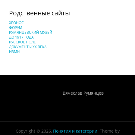
Родственные сайты
ХРОНОС
ФОРУМ
РУМЯНЦЕВСКИЙ МУЗЕЙ
ДО 1917 ГОДА
РУССКОЕ ПОЛЕ
ДОКУМЕНТЫ XX ВЕКА
ИЗМЫ
Понятия И Категории - Исторический Проект ХРОНОС
WEB-редактор
Вячеслав Румянцев
Copyright © 2026,
Понятия и категории
. Theme by