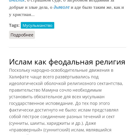
добрые и злые дела, о
и аде было таким же, как и
дьяволе
у христиан...
Tags:
Мусульманство
Подробнее
о Ислам на ранней стадии
Ислам как феодальная религия
Поскольку народно-освободительные движения в
Халифате чаще всего развёртывались под
идеологической оболочкой религиозного сектантства,
правительство Мамуна сочло необходимым
установить обязательное для всех мусульман
государственное исповедание. До тех пор этого
фактически достигнуто не было: ислам представлял
собой пёстрое соединение разных течений и сект
(сунниты, шииты, хариджиты и др.). Даже
«правоверный» (суннитский) ислам, являвшийся