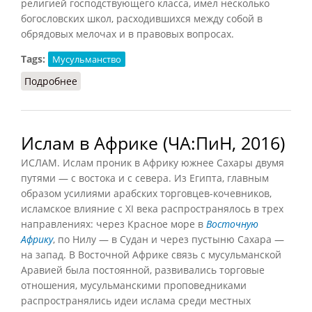
религией господствующего класса, имел несколько
богословских школ, расходившихся между собой в
обрядовых мелочах и в правовых вопросах.
Tags:
Мусульманство
Подробнее
о Ислам как феодальная религия
Ислам в Африке (ЧА:ПиН, 2016)
ИСЛАМ. Ислам проник в Африку южнее Сахары двумя
путями — с востока и с севера. Из Египта, главным
образом усилиями арабских торговцев-кочевников,
исламское влияние с XI века распространялось в трех
направлениях: через Красное море в
Восточную
Африку
, по Нилу — в Судан и через пустыню Сахара —
на запад. В Восточной Африке связь с мусульманской
Аравией была постоянной, развивались торговые
отношения, мусульманскими проповедниками
распространялись идеи ислама среди местных