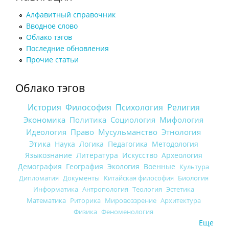
Алфавитный справочник
Вводное слово
Облако тэгов
Последние обновления
Прочие статьи
Облако тэгов
История
Философия
Психология
Религия
Экономика
Политика
Социология
Мифология
Идеология
Право
Мусульманство
Этнология
Этика
Наука
Логика
Педагогика
Методология
Языкознание
Литература
Искусство
Археология
Демография
География
Экология
Военные
Культура
Дипломатия
Документы
Китайская философия
Биология
Информатика
Антропология
Теология
Эстетика
Математика
Риторика
Мировоззрение
Архитектура
Физика
Феноменология
Еще