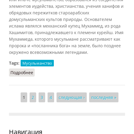
элементов иудейства, христианства, учения ханифов и
обрядовых пережитков староарабских
домусульманских культов природы. Основателем
ислама являлся мекканский купец Мухаммед, из рода
Хашимитов, принадлежавшего к племени курейш. Имя
Мухаммеда, которого мусульмане рассматривают как
пророка и «посланника бога» на земле, было позднее
окружено всевозможными легендами.
Tags:
Мусульманство
Подробнее
о Ислам: возникновение
Страницы
1
2
3
4
следующая ›
последняя »
Навигация