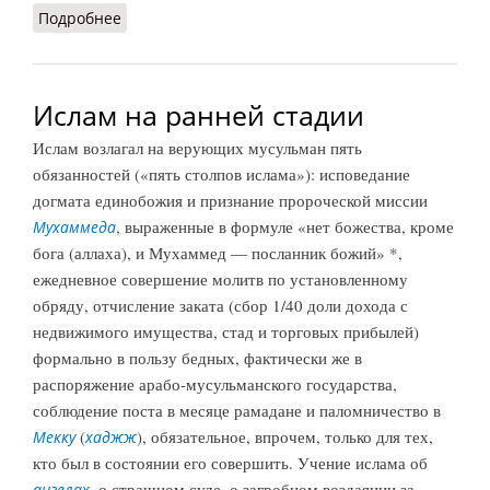
Подробнее
о Ислам в Африке (НКА, 1985)
Ислам на ранней стадии
Ислам возлагал на верующих мусульман пять
обязанностей («пять столпов ислама»): исповедание
догмата единобожия и признание пророческой миссии
, выраженные в формуле «нет божества, кроме
Мухаммеда
бога (аллаха), и Мухаммед — посланник божий» *,
ежедневное совершение молитв по установленному
обряду, отчисление заката (сбор 1/40 доли дохода с
недвижимого имущества, стад и торговых прибылей)
формально в пользу бедных, фактически же в
распоряжение арабо-мусульманского государства,
соблюдение поста в месяце рамадане и паломничество в
(
), обязательное, впрочем, только для тех,
Мекку
хаджж
кто был в состоянии его совершить. Учение ислама об
, о страшном суде, о загробном воздаянии за
ангелах