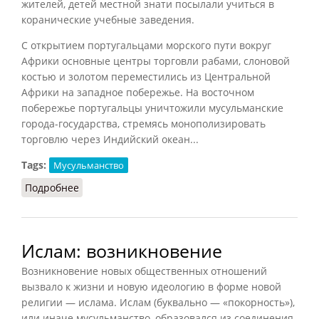
жителей, детей местной знати посылали учиться в
коранические учебные заведения.
С открытием португальцами морского пути вокруг
Африки основные центры торговли рабами, слоновой
костью и золотом переместились из Центральной
Африки на западное побережье. На восточном
побережье португальцы уничтожили мусульманские
города-государства, стремясь монополизировать
торговлю через Индийский океан...
Tags:
Мусульманство
Подробнее
о Ислам в Африке (ЧА:ПиН, 2016)
Ислам: возникновение
Возникновение новых общественных отношений
вызвало к жизни и новую идеологию в форме новой
религии — ислама. Ислам (буквально — «покорность»),
или иначе мусульманство, образовался из соединения