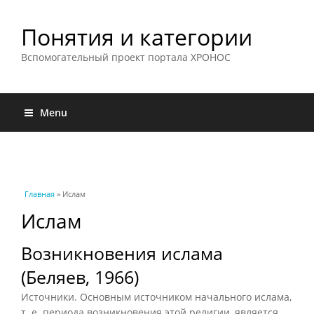
Понятия и категории
Вспомогательный проект портала ХРОНОС
Menu
Вы здесь
Главная
» Ислам
Ислам
Возникновения ислама
(Беляев, 1966)
Источники. Основным источником начального ислама,
т. е. периода возникновения этой религии, является