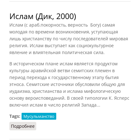
Ислам (Дик, 2000)
Ислам (с араб.покорность, верность Богу) самая
молодая по времени возникновения, уступающая
лишь христианству по числу последователей мировая
религия. Ислам выступает как социокультурное
явление и влиятельная политическая сила.
В историческом плане ислам является продуктом
культуры аравийской ветви семитских племен в
период перехода к государственному этапу бытия
этноса. Семитские источники обусловили общую для
иудаизма, христианства и ислама мифологическую
основу вероисповеданий. В своей типологии К. Ясперс
включил ислам в число религий Запада...
Tags:
Мусульманство
Подробнее
о Ислам (Дик, 2000)