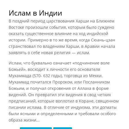
Ислам в Индии
В поздний период царствования Харши на Ближнем
Востоке произошли события, которым было суждено
оказать существенное влияние на ход индийской
истории. Примерно в то же время, когда Сюань-цзан
странствовал по владениям Харши, в Аравии начала
заявлять о себе новая религия — ислам.
Ислам, что буквально означает «подчинение воле
Божьей», восходит к личности его основателя
Мухаммада (570- 632 годы), торговца из Мекки.
Мухаммад почитался Пророком, или Посланником
Божьим, и получал откровения от Аллаха в форме
видений. Он превратил эти видения в свод четких
предписаний, которые воплотил в Коране, священном
писании ислама. В отличие от индуизма, эти догматы
были ясными и определенными и требовали особого
образа жизни...