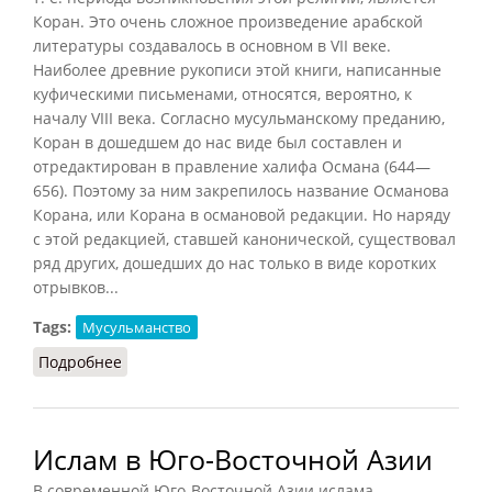
Коран. Это очень сложное произведение арабской
литературы создавалось в основном в VII веке.
Наиболее древние рукописи этой книги, написанные
куфическими письменами, относятся, вероятно, к
началу VIII века. Согласно мусульманскому преданию,
Коран в дошедшем до нас виде был составлен и
отредактирован в правление халифа Османа (644—
656). Поэтому за ним закрепилось название Османова
Корана, или Корана в османовой редакции. Но наряду
с этой редакцией, ставшей канонической, существовал
ряд других, дошедших до нас только в виде коротких
отрывков...
Tags:
Мусульманство
Подробнее
о Возникновения ислама (Беляев, 1966)
Ислам в Юго-Восточной Азии
В современной Юго-Восточной Азии ислама