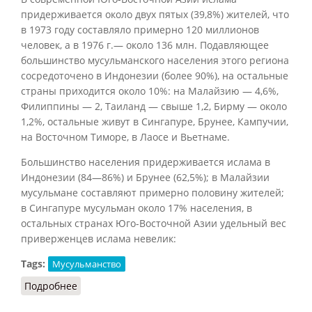
придерживается около двух пятых (39,8%) жителей, что
в 1973 году составляло примерно 120 миллионов
человек, а в 1976 г.— около 136 млн. Подавляющее
большинство мусульманского населения этого региона
сосредоточено в Индонезии (более 90%), на остальные
страны приходится около 10%: на Малайзию — 4,6%,
Филиппины — 2, Таиланд — свыше 1,2, Бирму — около
1,2%, остальные живут в Сингапуре, Брунее, Кампучии,
на Восточном Тиморе, в Лаосе и Вьетнаме.
Большинство населения придерживается ислама в
Индонезии (84—86%) и Брунее (62,5%); в Малайзии
мусульмане составляют примерно половину жителей;
в Сингапуре мусульман около 17% населения, в
остальных странах Юго-Восточной Азии удельный вес
приверженцев ислама невелик:
Tags:
Мусульманство
Подробнее
о Ислам в Юго-Восточной Азии