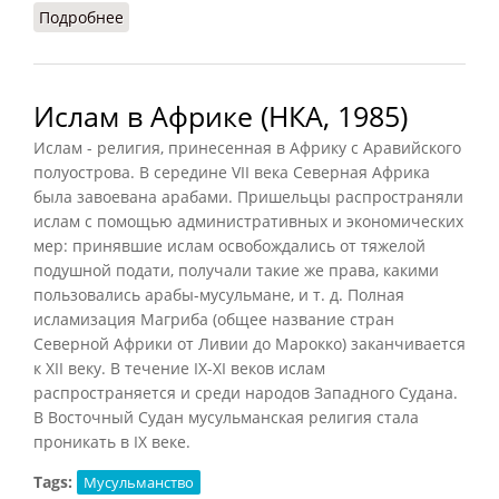
Подробнее
о Индуизм и ислам в Индии
Ислам в Африке (НКА, 1985)
Ислам - религия, принесенная в Африку с Аравийского
полуострова. В середине VII века Северная Африка
была завоевана арабами. Пришельцы распространяли
ислам с помощью административных и экономических
мер: принявшие ислам освобождались от тяжелой
подушной подати, получали такие же права, какими
пользовались арабы-мусульмане, и т. д. Полная
исламизация Магриба (общее название стран
Северной Африки от Ливии до Марокко) заканчивается
к XII веку. В течение IX-XI веков ислам
распространяется и среди народов Западного Судана.
В Восточный Судан мусульманская религия стала
проникать в IX веке.
Tags:
Мусульманство