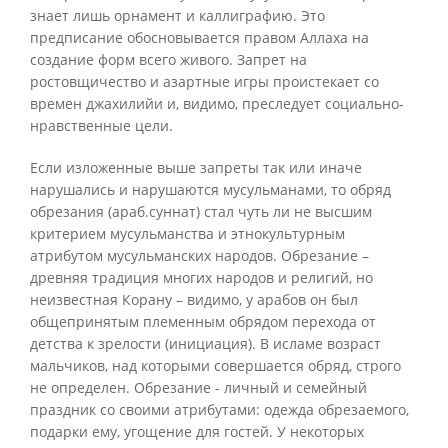
знает лишь орнамент и каллиграфию. Это
предписание обосновывается правом Аллаха на
создание форм всего живого. Запрет на
ростовщичество и азартные игры проистекает со
времен джахилийи и, видимо, преследует социально-
нравственные цели.
Если изложенные выше запреты так или иначе
нарушались и нарушаются мусульманами, то обряд
обрезания (араб.суннат) стал чуть ли не высшим
критерием мусульманства и этнокультурным
атрибутом мусульманских народов. Обрезание –
древняя традиция многих народов и религий, но
неизвестная Корану – видимо, у арабов он был
общепринятым племенным обрядом перехода от
детства к зрелости (инициация). В исламе возраст
мальчиков, над которыми совершается обряд, строго
не определен. Обрезание - личный и семейный
праздник со своими атрибутами: одежда обрезаемого,
подарки ему, угощение для гостей. У некоторых