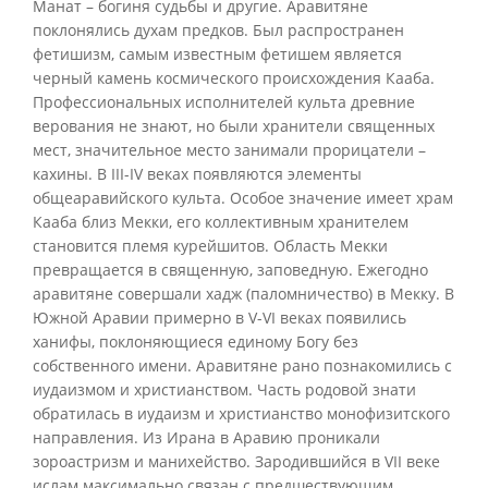
Манат – богиня судьбы и другие. Аравитяне
поклонялись духам предков. Был распространен
фетишизм, самым известным фетишем является
черный камень космического происхождения Кааба.
Профессиональных исполнителей культа древние
верования не знают, но были хранители священных
мест, значительное место занимали прорицатели –
кахины. В III-IV веках появляются элементы
общеаравийского культа. Особое значение имеет храм
Кааба близ Мекки, его коллективным хранителем
становится племя курейшитов. Область Мекки
превращается в священную, заповедную. Ежегодно
аравитяне совершали хадж (паломничество) в Мекку. В
Южной Аравии примерно в V-VI веках появились
ханифы, поклоняющиеся единому Богу без
собственного имени. Аравитяне рано познакомились с
иудаизмом и христианством. Часть родовой знати
обратилась в иудаизм и христианство монофизитского
направления. Из Ирана в Аравию проникали
зороастризм и манихейство. Зародившийся в VII веке
ислам максимально связан с предшествующим