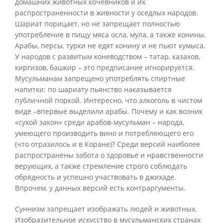
домашних животных кочевников и их
распространенности в живности у оседлых народов.
Шариат порицает, но не запрещает полностью
употребление в пищу мяса осла, мула, а также конины.
Арабы, персы, турки не едят конину и не пьют кумыса.
У народов с развитым коневодством – татар, казахов,
киргизов, башкир – это предписание игнорируется.
Мусульманам запрещено употреблять спиртные
напитки: по шариату пьянство наказывается
публичной поркой. Интересно, что алкоголь в чистом
виде –впервые выделили арабы. Почему и как возник
«сухой закон» среди арабов-мусульман – народа,
умеющего производить вино и потребляющего его
(что отразилось и в Коране)? Среди версий наиболее
распространены забота о здоровье и нравственности
верующих, а также стремление строго соблюдать
обрядность и успешно участвовать в джихаде.
Впрочем, у данных версий есть контраргументы.
Суннизм запрещает изображать людей и животных.
Изобразительное искусство в мусульманских странах