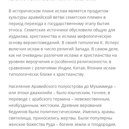
В историческом плане ислам является продуктом
культуры аравийской ветви семитских племен в
период перехода к государственному этапу бытия
этноса. Семитские источники обусловили общую для
иудаизма, христианства и ислама мифологическую
основу вероисповеданий. В своей типологии К. Ясперс
включил ислам в число религий Запада. В самом деле,
как ни очевидны различия ислама и христианства на
уровнях вероучения и (особенно) религиозности, в
сравнении с религиями Индии, Китая, Японии ислам
типологически ближе к христианству.
Население Аравийского полуострова до Мухаммеда –
или эпохи джахилийи – было языческим, точнее, в
переводе с арабского термина – невежественным,
необузданным, жестоким. Древние верования
бедуинов были политеистическими. Имелись храмы,
святилища, приносились жертвы. Были популярны
женские божества Руда – богиня земли и плодородия,