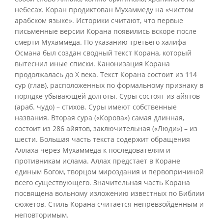
небесах. Коран продиктован Мухаммеду на «чистом
арабском языке». Историки считают, что первые
письменные версии Корана появились вскоре после
смерти Мухаммеда. По указанию третьего халифа
Османа был создан сводный текст Корана, который
вытеснил иные списки. Канонизация Корана
продолжалась до X века. Текст Корана состоит из 114
сур (глав), расположенных по формальному признаку в
порядке убывающей долготы. Суры состоят из айятов
(араб. чудо) – стихов. Суры имеют собственные
названия. Вторая сура («Корова») самая длинная,
состоит из 286 айятов, заключительная («Люди») – из
шести. Большая часть текста содержит обращения
Аллаха через Мухаммеда к последователям и
противникам ислама. Аллах предстает в Коране
единым Богом, творцом мироздания и первопричиной
всего существующего. Значительная часть Корана
посвящена вольному изложению известных по Библии
сюжетов. Стиль Корана считается непревзойденным и
неповторимым.