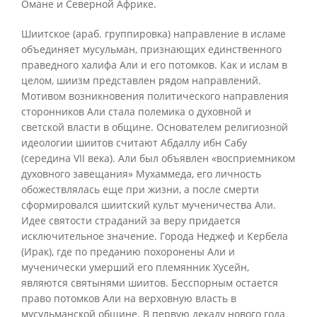
Омане и Северной Африке.
Шиитское (араб. группировка) направление в исламе
объединяет мусульман, признающих единственного
праведного халифа Али и его потомков. Как и ислам в
целом, шиизм представлен рядом направлений.
Мотивом возникновения политического направления
сторонников Али стала полемика о духовной и
светской власти в общине. Основателем религиозной
идеологии шиитов считают Абдаллу ибн Сабу
(середина VII века). Али был объявлен «восприемником
духовного завещания» Мухаммеда, его личность
обожествлялась еще при жизни, а после смерти
сформировался шиитский культ мученичества Али.
Идее святости страданий за веру придается
исключительное значение. Города Неджеф и Кербела
(Ирак), где по преданию похоронены Али и
мученически умерший его племянник Хусейн,
являются святынями шиитов. Бесспорным остается
право потомков Али на верховную власть в
мусульманской общине. В первую декаду нового года