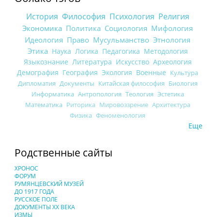
История
Философия
Психология
Религия
Экономика
Политика
Социология
Мифология
Идеология
Право
Мусульманство
Этнология
Этика
Наука
Логика
Педагогика
Методология
Языкознание
Литература
Искусство
Археология
Демография
География
Экология
Военные
Культура
Дипломатия
Документы
Китайская философия
Биология
Информатика
Антропология
Теология
Эстетика
Математика
Риторика
Мировоззрение
Архитектура
Физика
Феноменология
Еще
Родственные сайты
ХРОНОС
ФОРУМ
РУМЯНЦЕВСКИЙ МУЗЕЙ
ДО 1917 ГОДА
РУССКОЕ ПОЛЕ
ДОКУМЕНТЫ XX ВЕКА
ИЗМЫ