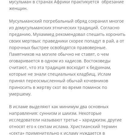
мусульман в странах Африки практикуется обрезание
женщин.
Мусульманский погребальный обряд сохранил многое
из домусульманских этнических традиций. Согласно
преданию, Мухаммед рекомендовал спешить хоронить
своих мертвых: праведники скорее попадут в рай, а от
порочных быстрее освободятся правоверные.
Памятников на могиле обычно не ставят, о чем
оговаривается в одном из хадисов. Востоковеды
считают, что эта традиция восходит к бедуинам,
которые не знали специальных кладбищ. Ислам
принял переосмысленный обычай кочевников
приносить в жертву скот во время поминок по
умершему.
В исламе выделяют как минимум два основных
направления: суннизм и шиизм. Некоторые
исследователи называют третье – хариджизм, другие
относят его к сектам ислама. Христианский термин
«секта» применительно к исламу нуждается в