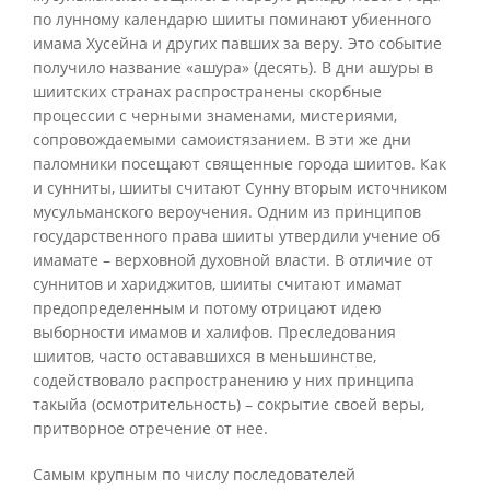
по лунному календарю шииты поминают убиенного
имама Хусейна и других павших за веру. Это событие
получило название «ашура» (десять). В дни ашуры в
шиитских странах распространены скорбные
процессии с черными знаменами, мистериями,
сопровождаемыми самоистязанием. В эти же дни
паломники посещают священные города шиитов. Как
и сунниты, шииты считают Сунну вторым источником
мусульманского вероучения. Одним из принципов
государственного права шииты утвердили учение об
имамате – верховной духовной власти. В отличие от
суннитов и хариджитов, шииты считают имамат
предопределенным и потому отрицают идею
выборности имамов и халифов. Преследования
шиитов, часто остававшихся в меньшинстве,
содействовало распространению у них принципа
такыйа (осмотрительность) – сокрытие своей веры,
притворное отречение от нее.
Самым крупным по числу последователей