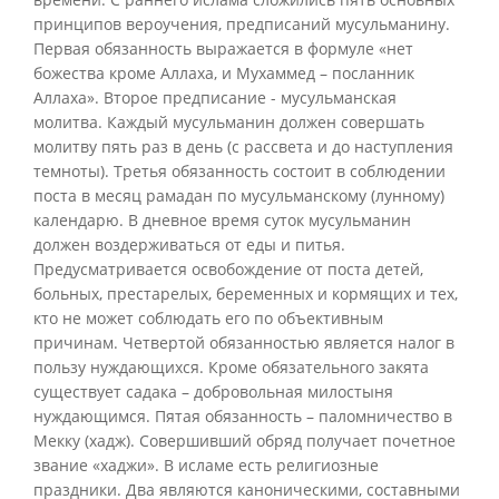
принципов вероучения, предписаний мусульманину.
Первая обязанность выражается в формуле «нет
божества кроме Аллаха, и Мухаммед – посланник
Аллаха». Второе предписание - мусульманская
молитва. Каждый мусульманин должен совершать
молитву пять раз в день (с рассвета и до наступления
темноты). Третья обязанность состоит в соблюдении
поста в месяц рамадан по мусульманскому (лунному)
календарю. В дневное время суток мусульманин
должен воздерживаться от еды и питья.
Предусматривается освобождение от поста детей,
больных, престарелых, беременных и кормящих и тех,
кто не может соблюдать его по объективным
причинам. Четвертой обязанностью является налог в
пользу нуждающихся. Кроме обязательного закята
существует садака – добровольная милостыня
нуждающимся. Пятая обязанность – паломничество в
Мекку (хадж). Совершивший обряд получает почетное
звание «хаджи». В исламе есть религиозные
праздники. Два являются каноническими, составными