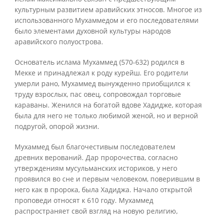
культурным развитием аравийских этносов. Многое из
использованного Мухаммедом и его последователями
было элементами духовной культуры народов
аравийского полуострова.
Основатель ислама Мухаммед (570-632) родился в
Мекке и принадлежал к роду курейш. Его родители
умерли рано, Мухаммед вынужденно приобщился к
труду взрослых, пас овец, сопровождал торговые
караваны. Женился на богатой вдове Хадидже, которая
была для него не только любимой женой, но и верной
подругой, опорой жизни.
Мухаммед был благочестивым последователем
древних верований. Дар пророчества, согласно
утверждениям мусульманских историков, у него
проявился во сне и первым человеком, поверившим в
него как в пророка, была Хадиджа. Начало открытой
проповеди относят к 610 году. Мухаммед
распространяет свой взгляд на новую религию,