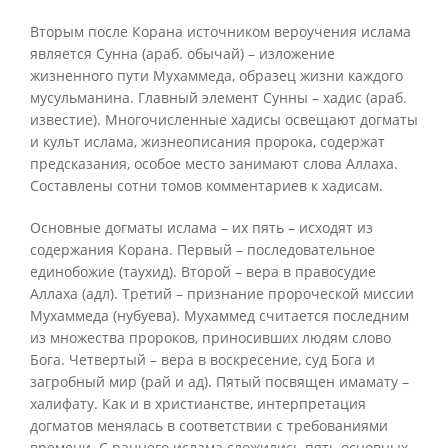
Вторым после Корана источником вероучения ислама
является Сунна (араб. обычай) – изложение
жизненного пути Мухаммеда, образец жизни каждого
мусульманина. Главный элемент Сунны – хадис (араб.
известие). Многочисленные хадисы освещают догматы
и культ ислама, жизнеописания пророка, содержат
предсказания, особое место занимают слова Аллаха.
Составлены сотни томов комментариев к хадисам.
Основные догматы ислама – их пять – исходят из
содержания Корана. Первый – последовательное
единобожие (таухид). Второй – вера в правосудие
Аллаха (адл). Третий – признание пророческой миссии
Мухаммеда (нубуева). Мухаммед считается последним
из множества пророков, приносивших людям слово
Бога. Четвертый – вера в воскресение, суд Бога и
загробный мир (рай и ад). Пятый посвящен имамату –
халифату. Как и в христианстве, интерпретация
догматов менялась в соответствии с требованиями
времени. С раннего ислама сложились пять основных