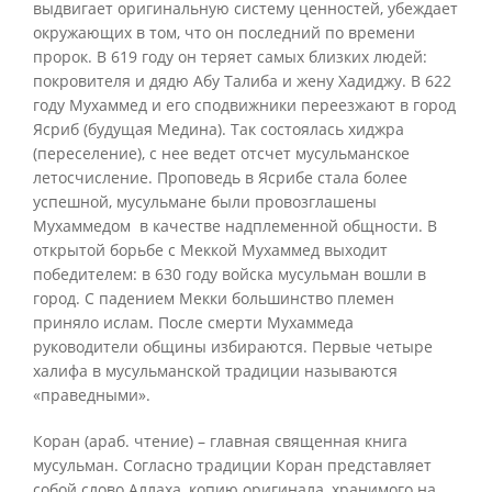
выдвигает оригинальную систему ценностей, убеждает
окружающих в том, что он последний по времени
пророк. В 619 году он теряет самых близких людей:
покровителя и дядю Абу Талиба и жену Хадиджу. В 622
году Мухаммед и его сподвижники переезжают в город
Ясриб (будущая Медина). Так состоялась хиджра
(переселение), с нее ведет отсчет мусульманское
летосчисление. Проповедь в Ясрибе стала более
успешной, мусульмане были провозглашены
Мухаммедом в качестве надплеменной общности. В
открытой борьбе с Меккой Мухаммед выходит
победителем: в 630 году войска мусульман вошли в
город. С падением Мекки большинство племен
приняло ислам. После смерти Мухаммеда
руководители общины избираются. Первые четыре
халифа в мусульманской традиции называются
«праведными».
Коран (араб. чтение) – главная священная книга
мусульман. Согласно традиции Коран представляет
собой слово Аллаха, копию оригинала, хранимого на