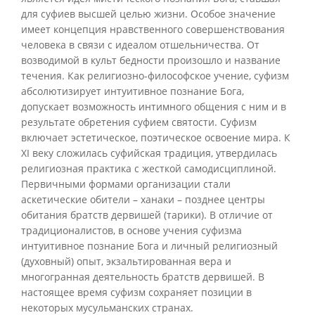
для суфиев высшей целью жизни. Особое значение
имеет концепция нравственного совершенствования
человека в связи с идеалом отшельничества. От
возводимой в культ бедности произошло и название
течения. Как религиозно-философское учение, суфизм
абсолютизирует интуитивное познание Бога,
допускает возможность интимного общения с ним и в
результате обретения суфием святости. Суфизм
включает эстетическое, поэтическое освоение мира. К
XI веку сложилась суфийская традиция, утвердилась
религиозная практика с жесткой самодисциплиной.
Первичными формами организации стали
аскетические обители – ханаки – позднее центры
обитания братств дервишей (тарики). В отличие от
традиционалистов, в основе учения суфизма
интуитивное познание Бога и личный религиозный
(духовный) опыт, экзальтированная вера и
многогранная деятельность братств дервишей. В
настоящее время суфизм сохраняет позиции в
некоторых мусульманских странах.