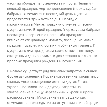
частями обрядов паломничества и поста. Первый –
великий праздник жертвоприношения (тюркс. курбан-
байрам). Отмечается в последний день хаджа и
продолжается три – четыре дня. Наряду с
паломниками в Мекке, праздник отмечается всеми
мусульманами. Второй праздник (тюркс. ураза-байрам)
посвящен завершению поста. Оба праздника
включают специальную молитву, посещение могил
предков, подарки, милостыни и обильную трапезу. К
мусульманским праздникам также относят пятницу,
священный день в исламе, и два связанных с жизнью
пророка: праздники рождения и вознесения.
В исламе существует ряд пищевых запретов, в общей
форме изложенных в Коране (мертвечина, кровь, мясо
свиньи, мясо, освященное именем других богов,
удавленное животное и другое). Запреты на
употребление в пищу мертвечины и крови широко
распространены. Мясо свиньи запрещено, как
отмечают востоковеды, из-за отсутствия свиней среди