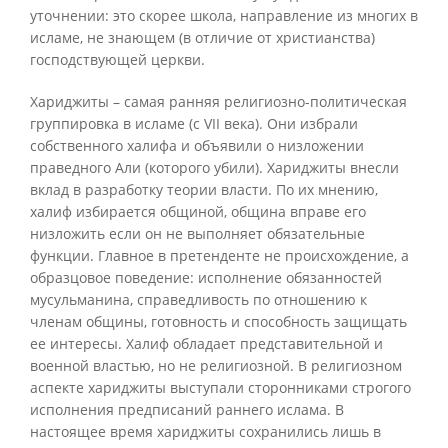
уточнении: это скорее школа, направление из многих в
исламе, не знающем (в отличие от христианства)
господствующей церкви.
Хариджиты – самая ранняя религиозно-политическая
группировка в исламе (с VII века). Они избрали
собственного халифа и объявили о низложении
праведного Али (которого убили). Хариджиты внесли
вклад в разработку теории власти. По их мнению,
халиф избирается общиной, община вправе его
низложить если он не выполняет обязательные
функции. Главное в претенденте не происхождение, а
образцовое поведение: исполнение обязанностей
мусульманина, справедливость по отношению к
членам общины, готовность и способность защищать
ее интересы. Халиф обладает представительной и
военной властью, но не религиозной. В религиозном
аспекте хариджиты выступали сторонниками строгого
исполнения предписаний раннего ислама. В
настоящее время хариджиты сохранились лишь в