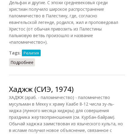
Дельфах и другие. С эпохи средневековья среди
христиан получило широкое распространение
паломничество в Палестину, где, согласно
евангельской легенде, родился, жил и проповедовал
Христос (от обычая привозить из Палестины
пальмовую ветвь произошло и название
«паломничество»).
Tags:
Религия
Подробнее
о Паломничество (СИЭ, 1967)
Хаджж (СИЭ, 1974)
ХАДЖЖ (араб. - паломничество) - паломничество
мусульман в Мекку к храму Каабе 8-12 числа зу-ль-
хиджа (лунного месяца хиджры) для совершения
праздника жертвоприношения (см. Курбан-байрам).
Обычай хаджжа заимствован из языческого культа, но
в исламе получил новое объяснение, связанное с