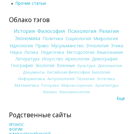
Прочие статьи
Облако тэгов
История
Философия
Психология
Религия
Экономика
Политика
Социология
Мифология
Идеология
Право
Мусульманство
Этнология
Этика
Наука
Логика
Педагогика
Методология
Языкознание
Литература
Искусство
Археология
Демография
География
Экология
Военные
Культура
Дипломатия
Документы
Китайская философия
Биология
Информатика
Антропология
Теология
Эстетика
Математика
Риторика
Мировоззрение
Архитектура
Физика
Феноменология
Еще
Родственные сайты
ХРОНОС
ФОРУМ