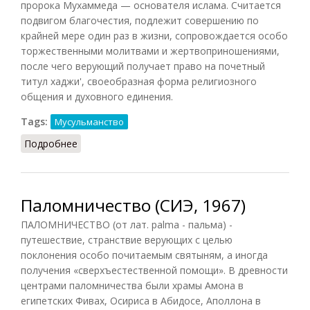
пророка Мухаммеда — основателя ислама. Считается
подвигом благочестия, подлежит совершению по
крайней мере один раз в жизни, сопровождается особо
торжественными молитвами и жертвоприношениями,
после чего верующий получает право на почетный
титул хаджи', своеобразная форма религиозного
общения и духовного единения.
Tags:
Мусульманство
Подробнее
о Хадж
Паломничество (СИЭ, 1967)
ПАЛОМНИЧЕСТВО (от лат. palma - пальма) -
путешествие, странствие верующих с целью
поклонения особо почитаемым святыням, а иногда
получения «сверхъестественной помощи». В древности
центрами паломничества были храмы Амона в
египетских Фивах, Осириса в Абидосе, Аполлона в