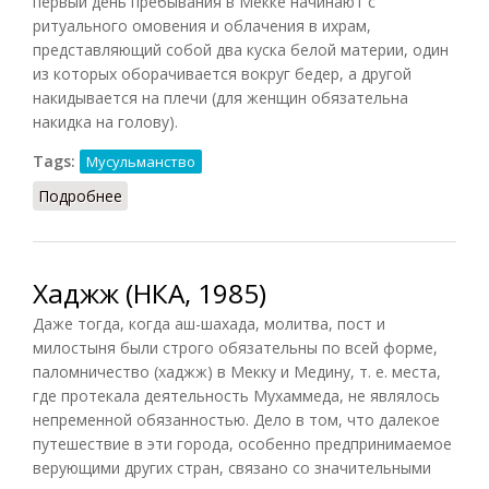
первый день пребывания в Мекке начинают с
ритуального омовения и облачения в ихрам,
представляющий собой два куска белой материи, один
из которых оборачивается вокруг бедер, а другой
накидывается на плечи (для женщин обязательна
накидка на голову).
Tags:
Мусульманство
Подробнее
о Паломничество (Гогоберидзе, 2009)
Хаджж (НКА, 1985)
Даже тогда, когда аш-шахада, молитва, пост и
милостыня были строго обязательны по всей форме,
паломничество (хаджж) в Мекку и Медину, т. е. места,
где протекала деятельность Мухаммеда, не являлось
непременной обязанностью. Дело в том, что далекое
путешествие в эти города, особенно предпринимаемое
верующими других стран, связано со значительными