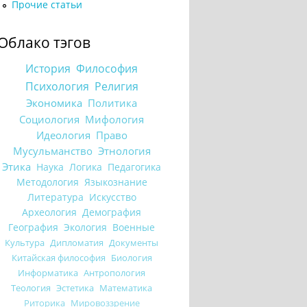
Прочие статьи
Облако тэгов
История
Философия
Психология
Религия
Экономика
Политика
Социология
Мифология
Идеология
Право
Мусульманство
Этнология
Этика
Наука
Логика
Педагогика
Методология
Языкознание
Литература
Искусство
Археология
Демография
География
Экология
Военные
Культура
Дипломатия
Документы
Китайская философия
Биология
Информатика
Антропология
Теология
Эстетика
Математика
Риторика
Мировоззрение