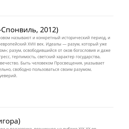
Спонвиль, 2012)
овом называют и конкретный исторический период, и
вропейский XVIII век. Идеалы — разум, который уже
ом»; разум, освободившийся от оков богословия и даже
ресс, терпимость, светский характер государства,
вечество. Быть человеком Просвещения, указывает
ельно, свободно пользоваться своим разумом,
суеверий.
понвиль, 2012)
игора)
 и педагогике, возникшее на рубеже ХIХ-ХХ вв.,