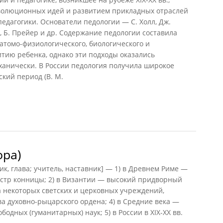
волюционных идей и развитием прикладных отраслей
едагогики. Основатели педологии — С. Холл, Дж.
, Б. Прейер и др. Содержание педологии составила
натомо-физиологического, биологического и
итию ребенка, однако эти подходы оказались
ханически. В России педология получила широкое
кий период (В. М.
ора)
ора)
к, глава; учитель, наставник] — 1) в Древнем Риме —
стр конницы; 2) в Византии — высокий придворный
ва некоторых светских и церковных учреждений,
 духовно-рыцарского ордена; 4) в Средние века —
одных (гуманитарных) наук; 5) в России в XIX-XX вв.