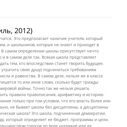
кола
ль, 2012)
учатся. Это предполагает наличие учителя, который
им, и школьников, которые не знают и приходят в
. В самом определении школы присутствует нечто
 и в самом деле так. Всякая школа представляет
дать тем, кто впоследствии станет творить будущее.
а утратить свою душу) подчиниться требованиям
исла и равенства. В самом деле, нельзя же в классе
пишется то или иное слово, сколько будет трижды
мировой войны. Точно так же нельзя решить
чить правила правописания, арифметику и историю.
ания только при том условии, что его власть более или
льно, не бывает школы без дисциплины, а дисциплины
тическая школа? Это школа, подчиненная демократии,
у, который определяет ее бюджет, программы и цели,
ольшинством голосов по воле учеников или их