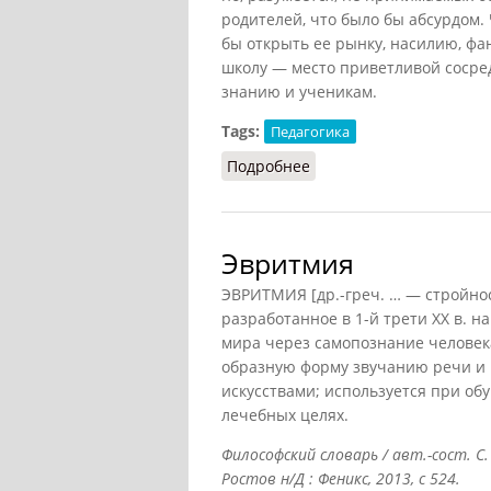
родителей, что было бы абсурдом.
бы открыть ее рынку, насилию, фа
школу — место приветливой сосред
знанию и ученикам.
Tags:
Педагогика
Подробнее
о Школа (Конт-Спонвиль
Эвритмия
ЭВРИТМИЯ [др.-греч. … — стройнос
разработанное в 1-й трети XX в. 
мира через самопознание человека
образную форму звучанию речи и 
искусствами; используется при обу
лечебных целях.
Философский словарь / авт.-сост. С.
Ростов н/Д : Феникс, 2013, с 524.