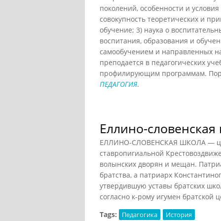
поколений, особенности и условия
совокупность теоретических и при
обучение; 3) наука о воспитатель
воспитания, образования и обуче
самообучением и направленных на 
преподается в педагогических уче
профилирующим программам. Порт
ПЕДАГОГИЯ
.
Еллино-словенская
ЕЛЛИНО-СЛОВЕНСКАЯ ШКОЛА — церк
ставропигиальной Крестовоздвижен
волынских дворян и мещан. Патри
братства, а патриарх Константино
утвердившую уставы братских школ 
согласно к-рому игумен братской 
Tags:
Педагогика
История