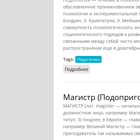
обусловленное проникновением э
психологии и экспериментальной п
Болдуин, Э. Крикпатрик, Э. Мейман
совокупность психологического, а
социологического подходов к разв
связанными между собой чисто ме
распространение еще в дооктябрьс
Tags:
Педагогика
Подробнее
о Педология (Подоприг
Магистр (Подоприг
МАГИСТР [лат. magister — начальни
должностное лицо, например Маги
титул; 3) позднее, в Европе — гла
например Великий Магистр — глава
преподаватель так называемых своб