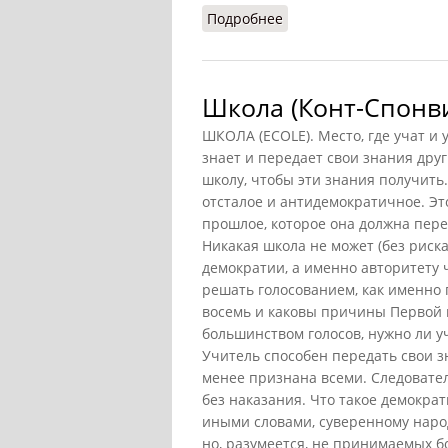
Подробнее
о Еллино-словенская ш
Школа (Конт-Спонви
ШКОЛА (ECOLE). Место, где учат и 
знает и передает свои знания друг
школу, чтобы эти знания получить
отсталое и антидемократичное. Это
прошлое, которое она должна пере
Никакая школа не может (без риск
демократии, а именно авторитету ч
решать голосованием, как именно 
восемь и каковы причины Первой 
большинством голосов, нужно ли у
Учитель способен передать свои зн
менее признана всеми. Следовате
без наказания. Что такое демокра
иными словами, суверенному народ
но, разумеется, не принимаемых б