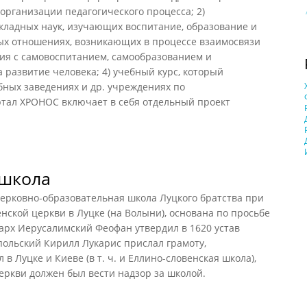
 организации педагогического процесса; 2)
кладных наук, изучающих воспитание, образование и
ных отношениях, возникающих в процессе взаимосвязи
ния с самовоспитанием, самообразованием и
развитие человека; 4) учебный курс, который
бных заведениях и др. учреждениях по
ал ХРОНОС включает в себя отдельный проект
 школа
овно-образовательная школа Луцкого братства при
ской церкви в Луцке (на Волыни), основана по просьбе
арх Иерусалимский Феофан утвердил в 1620 устав
польский Кирилл Лукарис прислал грамоту,
в Луцке и Киеве (в т. ч. и Еллино-словенская школа),
церкви должен был вести надзор за школой.