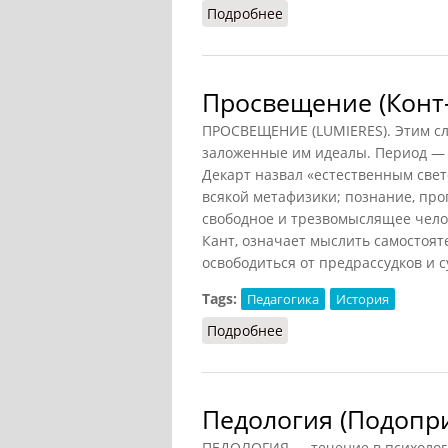
Подробнее
о Университеты
Просвещение (Конт-
ПРОСВЕЩЕНИЕ (LUMIERES). Этим сл
заложенные им идеалы. Период — е
Декарт назвал «естественным свет
всякой метафизики; познание, прог
свободное и трезвомыслящее чело
Кант, означает мыслить самостоят
освободиться от предрассудков и 
Tags:
Педагогика
История
Подробнее
о Просвещение (Конт-С
Педология (Подопр
ПЕДОЛОГИЯ — течение в психологии