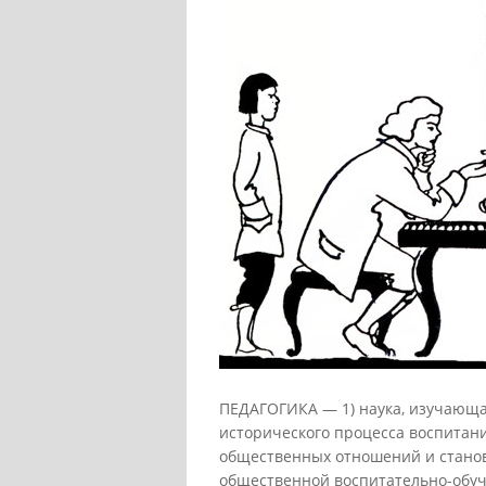
ПЕДАГОГИКА — 1) наука, изучающа
исторического процесса воспитани
общественных отношений и станов
общественной воспитательно-об