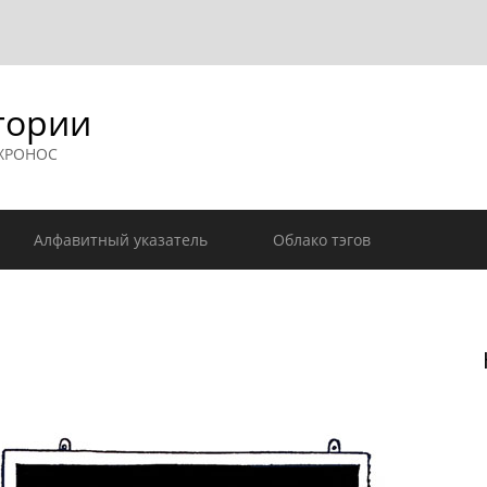
гории
 ХРОНОС
Алфавитный указатель
Облако тэгов