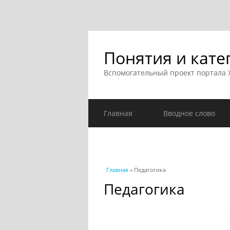
Понятия и кате
Вспомогательный проект портала
Главная
Вводное слово
Вы здесь
Главная
» Педагогика
Педагогика