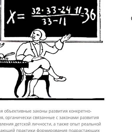
я объективные законы развития конкретно-
я, органически связанные с законами развития
ления детской личности, а также опыт реальной
учающей практики формирования подрастающих