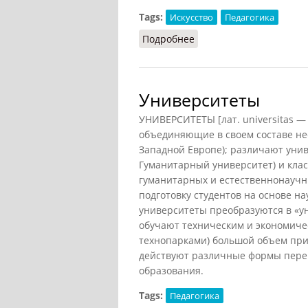
Tags:
Искусство
Педагогика
Подробнее
о Эвритмия
Университеты
УНИВЕРСИТЕТЫ [лат. universitas —
объединяющие в своем составе неско
Западной Европе); различают уни
Гуманитарный университет) и клас
гуманитарных и естественнонаучн
подготовку студентов на основе н
университеты преобразуются в «ун
обучают техническим и экономичес
технопарками) большой объем при
действуют различные формы переп
образования.
Tags:
Педагогика