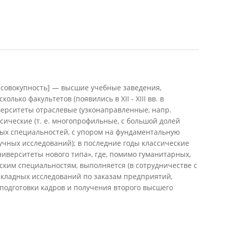
 совокупность] — высшие учебные заведения,
лько факультетов (появились в ХII - ХIII вв. в
верситеты отраслевые (узконаправленные, напр.
сические (т. е. многопрофильные, с большой долей
ых специальностей, с упором на фундаментальную
аучных исследований); в последние годы классические
иверситеты нового типа», где, помимо гуманитарных,
ким специальностям, выполняется (в сотрудничестве с
кладных исследований по заказам предприятий,
одготовки кадров и получения второго высшего