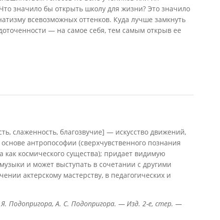
 Что значило бы открыть школу для жизни? Это значило
натизму всевозможных оттенков. Куда лучше замкнуть
оточенности — на самое себя, тем самым открыв ее
, 2012)
ть, слаженность, благозвучие] — искусство движений,
на основе антропософии (сверхчувственного познания
 как космического существа); придает видимую
музыки и может выступать в сочетании с другими
чении актерскому мастерству, в педагогических и
 Я. Подопригора, А. С. Подопригора. — Изд. 2-е, стер. —