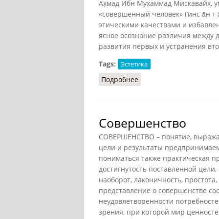
Ах̣мад Ибн Мух̣аммад Мискавайх, ум. 
«совершенный человек» (’инс а̄н 
этическими качествами и избавлен
ясное осознание различия между 
развития первых и устранения вто
Tags:
Эстетика
Подробнее
о Совершенство в ара
Совершенство
СОВЕРШЕНСТВО – понятие, выража
цели и результаты предпринимаем
пониматься также практическая п
достигнутость поставленной цели,
наоборот, лаконичность, простота
представление о совершенстве со
неудовлетворенности потребностей 
зрения, при которой мир ценностей