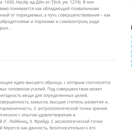
1030, Нас̣ӣр ад-Дӣн ат̣-Т̣ӯсӣ, ум. 1274). В них
т а̄мм) понимается как обладающий похвальными
ный от порицаемых, а путь совершенствования – как
добродетелями и пороками и самоконтроль ради
рых...
бо-мусульманской философии
ющее идею высшего образца, с которым соотносятся
ых человеком усилий. Под совершенством может
ригодность вещи для определенных целей,
 свершенность замысла, высшая степень развития и,
, гармоничность. С антропологической точки зрения,
отнесено с опытом удовлетворения и
(Г. Лейбниц, З. Фрейд). С аксиологической точки
 берется как данность, безотносительно к его