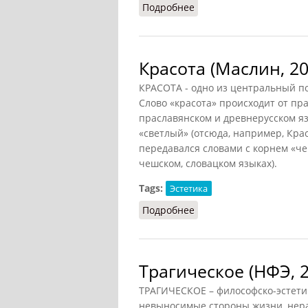
Подробнее
о Остранение
Красота (Маслин, 20
КРАСОТА - одно из центральный по
Слово «красота» происходит от пр
праславянском и древнерусском я
«светлый» (отсюда, например, Кра
передавался словами с корнем «чер
чешском, словацком языках).
Tags:
Эстетика
Подробнее
о Красота (Маслин, 201
Трагическое (НФЭ, 2
ТРАГИЧЕСКОЕ – философско-эстети
невыносимые стороны жизни, нер