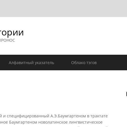
гории
 ХРОНОС
Алфавитный указатель
Облако тэгов
й и специфицированный А.Э.Баумгартеном в трактате
женное Баумгартеном новолатинское лингвистическое