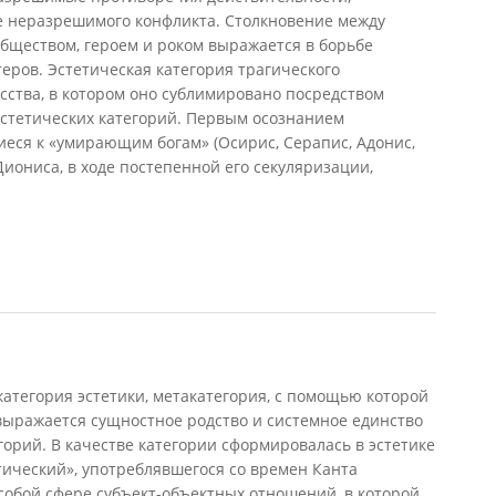
де неразрешимого конфликта. Столкновение между
бществом, героем и роком выражается в борьбе
теров. Эстетическая категория трагического
сства, в котором оно сублимировано посредством
эстетических категорий. Первым осознанием
еся к «умирающим богам» (Осирис, Серапис, Адонис,
Диониса, в ходе постепенной его секуляризации,
10)
атегория эстетики, метакатегория, с помощью которой
выражается сущностное родство и системное единство
горий. В качестве категории сформировалась в эстетике
етический», употреблявшегося со времен Канта
собой сфере субъект-объектных отношений, в которой