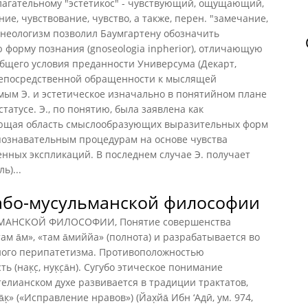
илагательному "эстетикос" - чувствующий, ощущающий,
ие, чувствование, чувство, а также, перен. "замечание,
 неологизм позволил Баумгартену обозначить
ю форму познания (gnoseologia inpherior), отличающую
еобщего условия преданности Универсума (Декарт,
 непосредственной обращенности к мыслящей
самым Э. и эстетическое изначально в понятийном плане
татусе. Э., по понятию, была заявлена как
ающая область смыслообразующих выразительных форм
познавательным процедурам на основе чувства
енных экспликаций. В последнем случае Э. получает
ь)...
або-мусульманской философии
МАНСКОЙ ФИЛОСОФИИ, Понятие совершенства
ам а̄м», «там а̄миййа» (полнота) и разрабатывается во
ного перипатетизма. Противоположностью
(нак̣с̣, нук̣с̣а̄н). Сугубо этическое понимание
елианском духе развивается в традиции трактатов,
к̣» («Исправление нравов») (Йах̣йа̄ Ибн ‘Адӣ, ум. 974,