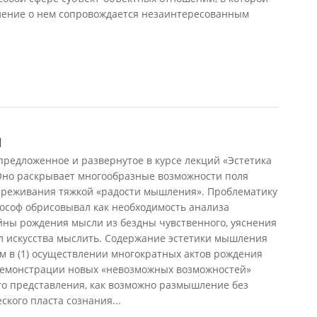
ление о нем сопровождается незаинтересованным
я
едложенное и развернутое в курсе лекций «Эстетика
но раскрывает многообразные возможности поля
ереживания тяжкой «радости мышления». Проблематику
ософ обрисовывал как необходимость анализа
айны рождения мысли из бездны чувственного, уяснения
л искусства мыслить. Содержание эстетики мышления
м в (1) осуществлении многократных актов рождения
и демонстрации новых «невозможных возможностей»
ного представления, как возможно размышление без
ского пласта сознания...