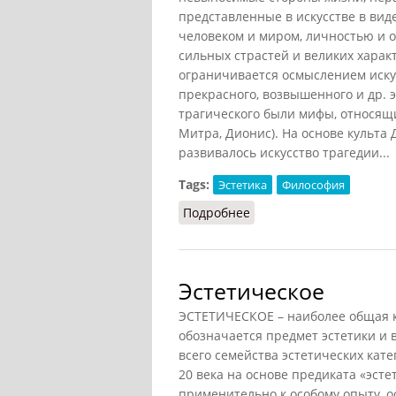
представленные в искусстве в ви
человеком и миром, личностью и о
сильных страстей и великих харак
ограничивается осмыслением иску
прекрасного, возвышенного и др. 
трагического были мифы, относящи
Митра, Дионис). На основе культа 
развивалось искусство трагедии...
Tags:
Эстетика
Философия
Подробнее
о Трагическое (НФЭ, 20
Эстетическое
ЭСТЕТИЧЕСКОЕ – наиболее общая к
обозначается предмет эстетики и 
всего семейства эстетических кате
20 века на основе предиката «эст
применительно к особому опыту, о