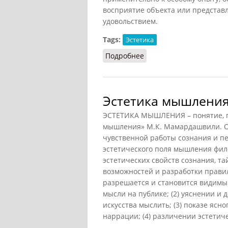
восприятие объекта или представ
удовольствием.
Tags:
Эстетика
Подробнее
о Эстетическое
Эстетика мышлени
ЭСТЕТИКА МЫШЛЕНИЯ – понятие, пр
мышления» М.К. Мамардашвили. О
чувственной работы сознания и п
эстетического поля мышления фил
эстетических свойств сознания, т
возможностей и разработки прави
разрешается и становится видимы
мысли на публике; (2) уяснении 
искусства мыслить; (3) показе яс
наррации; (4) различении эстетиче