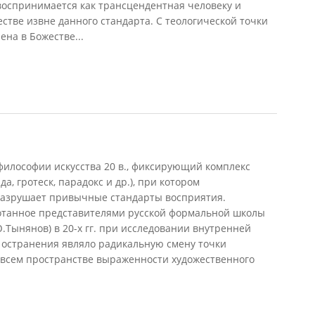
воспринимается как трансцендентная человеку и
естве извне данного стандарта. С теологической точки
на в Божестве...
философии искусства 20 в., фиксирующий комплекс
, гротеск, парадокс и др.), при котором
разрушает привычные стандарты восприятия.
отанное представителями русской формальной школы
Ю.Тынянов) в 20-х гг. при исследовании внутренней
 остранения являло радикальную смену точки
 всем пространстве выраженности художественного