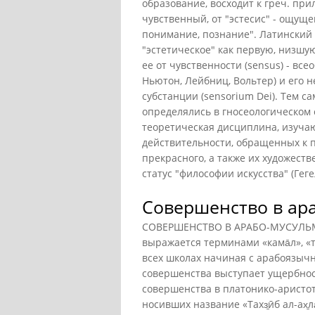
образование, восходит к греч. пр
чувственный, от "эстесис" - ощущен
понимание, познание". Латинский
"эстетическое" как первую, низшу
ее от чувственности (sensus) - вс
Ньютон, Лейбниц, Вольтер) и его
субстанции (sensorium Dei). Тем 
определялись в гносеологическом с
теоретическая дисциплина, изуч
действительности, обращенных к 
прекрасного, а также их художеств
статус "философии искусства" (Гегел
Совершенство в ар
СОВЕРШЕНСТВО В АРАБО-МУСУЛЬ
выражается терминами «кама̄л», «т
всех школах начиная с арабоязыч
совершенства выступает ущербность 
совершенства в платонико-аристот
носивших название «Тахз̱ӣб ал-ах̱ла̄