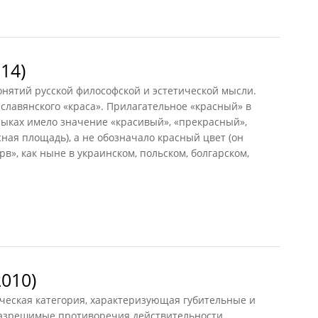
14)
нятий русской философской и эстетической мысли.
аславянского «краса». Прилагательное «красный» в
зыках имело значение «красивый», «прекрасный»,
сная площадь), а не обозначало красный цвет (он
в», как ныне в украинском, польском, болгарском,
4)
010)
ческая категория, характеризующая губительные и
азрешимые противоречия действительности,