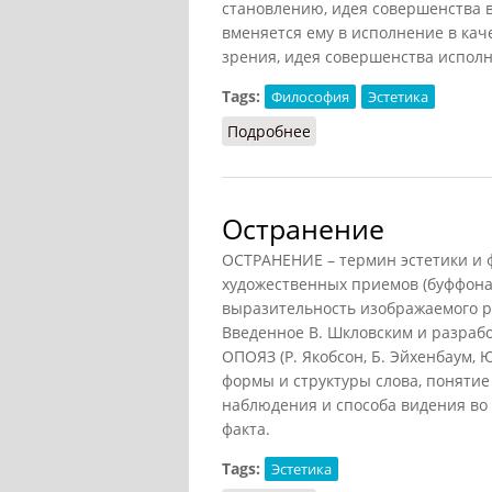
становлению, идея совершенства 
вменяется ему в исполнение в кач
зрения, идея совершенства исполне
Tags:
Философия
Эстетика
Подробнее
о Совершенство
Остранение
ОСТРАНЕНИЕ – термин эстетики и 
художественных приемов (буффонада
выразительность изображаемого 
Введенное В. Шкловским и разраб
ОПОЯЗ (Р. Якобсон, Б. Эйхенбаум, 
формы и структуры слова, понятие
наблюдения и способа видения во
факта.
Tags:
Эстетика