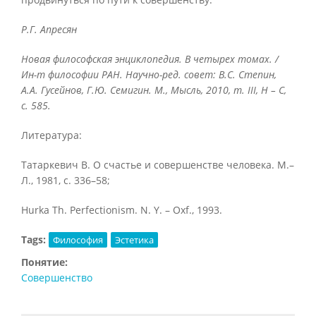
Р.Г. Апресян
Новая философская энциклопедия. В четырех томах. /
Ин-т философии РАН. Научно-ред. совет: В.С. Степин,
А.А. Гусейнов, Г.Ю. Семигин. М., Мысль, 2010, т.
III, Н – С,
с. 585.
Литература:
Татаркевич В. О счастье и совершенстве человека. М.–
Л., 1981, с. 336–58;
Hurka Th. Perfectionism. N. Y. – Oxf., 1993.
Tags:
Философия
Эстетика
Понятие:
Совершенство