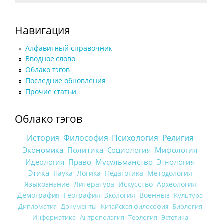
Навигация
Алфавитный справочник
Вводное слово
Облако тэгов
Последние обновления
Прочие статьи
Облако тэгов
История
Философия
Психология
Религия
Экономика
Политика
Социология
Мифология
Идеология
Право
Мусульманство
Этнология
Этика
Наука
Логика
Педагогика
Методология
Языкознание
Литература
Искусство
Археология
Демография
География
Экология
Военные
Культура
Дипломатия
Документы
Китайская философия
Биология
Информатика
Антропология
Теология
Эстетика