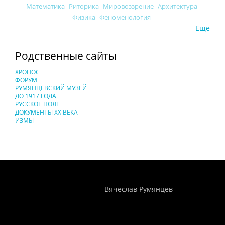
Математика
Риторика
Мировоззрение
Архитектура
Физика
Феноменология
Еще
Родственные сайты
ХРОНОС
ФОРУМ
РУМЯНЦЕВСКИЙ МУЗЕЙ
ДО 1917 ГОДА
РУССКОЕ ПОЛЕ
ДОКУМЕНТЫ XX ВЕКА
ИЗМЫ
Понятия И Категории - Исторический Проект ХРОНОС
WEB-редактор
Вячеслав Румянцев