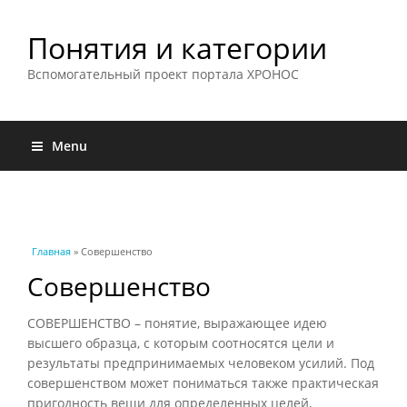
Понятия и категории
Вспомогательный проект портала ХРОНОС
Menu
Вы здесь
Главная
» Совершенство
Совершенство
СОВЕРШЕНСТВО – понятие, выражающее идею
высшего образца, с которым соотносятся цели и
результаты предпринимаемых человеком усилий. Под
совершенством может пониматься также практическая
пригодность вещи для определенных целей,