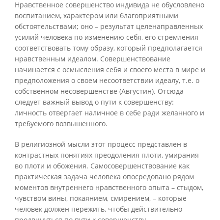
Нравственное совершенство индивида не обусловлено
воспитанием, характером или благоприятными
обстоятельствами; оно – результат целенаправленных
усилий человека по изменению себя, его стремления
соответствовать тому образу, который предполагается
нравственным идеалом. Совершенствование
начинается с осмысления себя и своего места в мире и
предположения о своем несоответствии идеалу, т.е. о
собственном несовершенстве (Августин). Отсюда
следует важный вывод о пути к совершенству:
личность отвергает наличное в себе ради желанного и
требуемого возвышенного.
В религиозной мысли этот процесс представлен в
контрастных понятиях преодоления плоти, умирания
во плоти и обожения. Самосовершенствование как
практическая задача человека опосредовано рядом
моментов внутреннего нравственного опыта – стыдом,
чувством вины, покаянием, смирением, – которые
человек должен пережить, чтобы действительно
продвинуться по пути к совершенству.