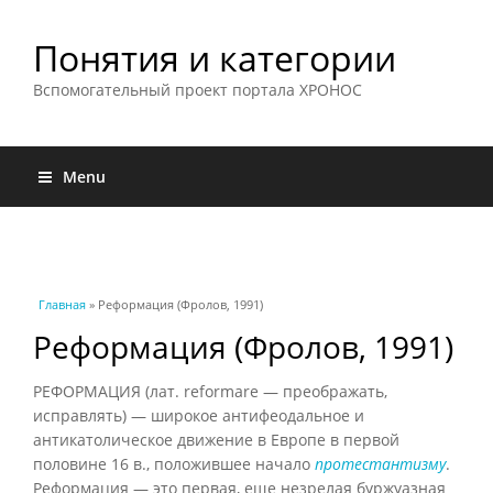
Понятия и категории
Вспомогательный проект портала ХРОНОС
Menu
Вы здесь
Главная
» Реформация (Фролов, 1991)
Реформация (Фролов, 1991)
РЕФОРМАЦИЯ (лат. reformare — преображать,
исправлять) — широкое антифеодальное и
антикатолическое движение в Европе в первой
половине 16 в., положившее начало
протестантизму
.
Реформация — это первая, еще незрелая буржуазная