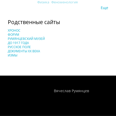
Физика
Феноменология
Еще
Родственные сайты
ХРОНОС
ФОРУМ
РУМЯНЦЕВСКИЙ МУЗЕЙ
ДО 1917 ГОДА
РУССКОЕ ПОЛЕ
ДОКУМЕНТЫ XX ВЕКА
ИЗМЫ
Понятия И Категории - Исторический Проект ХРОНОС
WEB-редактор
Вячеслав Румянцев