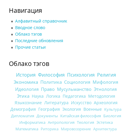
Навигация
Алфавитный справочник
Вводное слово
Облако тэгов
Последние обновления
Прочие статьи
Облако тэгов
История
Философия
Психология
Религия
Экономика
Политика
Социология
Мифология
Идеология
Право
Мусульманство
Этнология
Этика
Наука
Логика
Педагогика
Методология
Языкознание
Литература
Искусство
Археология
Демография
География
Экология
Военные
Культура
Дипломатия
Документы
Китайская философия
Биология
Информатика
Антропология
Теология
Эстетика
Математика
Риторика
Мировоззрение
Архитектура