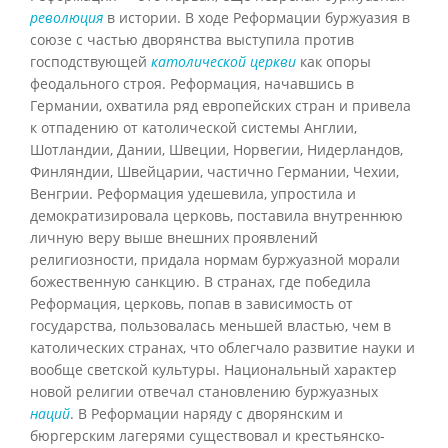
революция
в истории. В ходе Реформации буржуазия в
союзе с частью дворянства выступила против
господствующей
католической церкви
как опоры
феодального строя. Реформация, начавшись в
Германии, охватила ряд европейских стран и привела
к отпадению от католической системы Англии,
Шотландии, Дании, Швеции, Норвегии, Нидерландов,
Финляндии, Швейцарии, частично Германии, Чехии,
Венгрии. Реформация удешевила, упростила и
демократизировала церковь, поставила внутреннюю
личную веру выше внешних проявлений
религиозности, придала нормам буржуазной морали
божественную санкцию. В странах, где победила
Реформация, церковь, попав в зависимость от
государства, пользовалась меньшей властью, чем в
католических странах, что облегчало развитие науки и
вообще светской культуры. Национальный характер
новой религии отвечал становлению буржуазных
наций
. В Реформации наряду с дворянским и
бюргерским лагерями существовал и крестьянско-