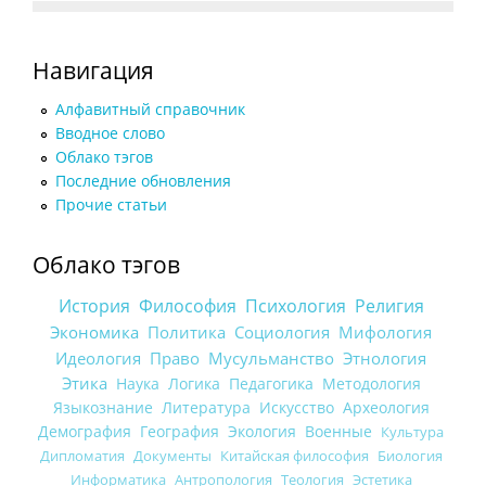
Навигация
Алфавитный справочник
Вводное слово
Облако тэгов
Последние обновления
Прочие статьи
Облако тэгов
История
Философия
Психология
Религия
Экономика
Политика
Социология
Мифология
Идеология
Право
Мусульманство
Этнология
Этика
Наука
Логика
Педагогика
Методология
Языкознание
Литература
Искусство
Археология
Демография
География
Экология
Военные
Культура
Дипломатия
Документы
Китайская философия
Биология
Информатика
Антропология
Теология
Эстетика