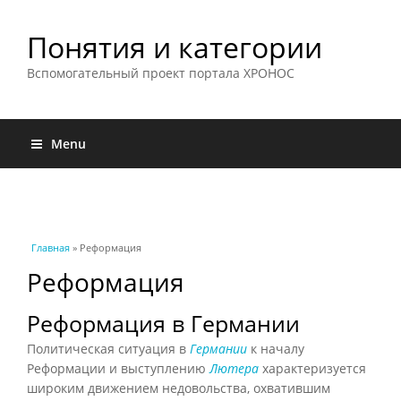
Понятия и категории
Вспомогательный проект портала ХРОНОС
Menu
Вы здесь
Главная
» Реформация
Реформация
Реформация в Германии
Политическая ситуация в
Германии
к началу
Реформации и выступлению
Лютера
характеризуется
широким движением недовольства, охватившим