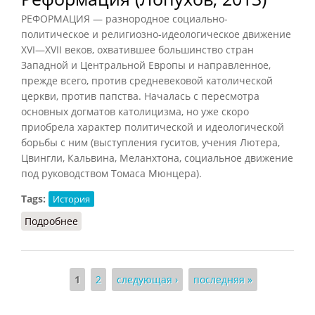
РЕФОРМАЦИЯ — разнородное социально-
политическое и религиозно-идеологическое движение
XVI—XVII веков, охватившее большинство стран
Западной и Центральной Европы и направленное,
прежде всего, против средневековой католической
церкви, против папства. Началась с пересмотра
основных догматов католицизма, но уже скоро
приобрела характер политической и идеологической
борьбы с ним (выступления гуситов, учения Лютера,
Цвингли, Кальвина, Меланхтона, социальное движение
под руководством Томаса Мюнцера).
Tags:
История
Подробнее
о Реформация (Лопухов, 2013)
Страницы
1
2
следующая ›
последняя »