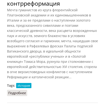
контрреформация
Мечта гуманистов из круга флорентийской
Платоновской академии и их единомышленников в
Италии и за ее пределами о наступлении золотого
века, предсказанного сивиллами и поэтами
классической древности, века расцвета возрожденных
паук и искусств, земного блаженства в условиях
всеобщего согласил и гармонии, мечта, нашедшая свое
выражение в Рафаэлевых фресках Палаты подписей
Ватиканского дворца, в идеальной общности
европейской «республики ученых» и в «Золотой
книжице» Томаса Мора, рухнула при столкновении с
европейской действительностью XVI столетия, сгорела
в огне вероисповедных конфликтов с наступлением
Реформации и католической реакции...
Tags:
История
Подробнее
о Гуманизм — реформация —
контрреформация