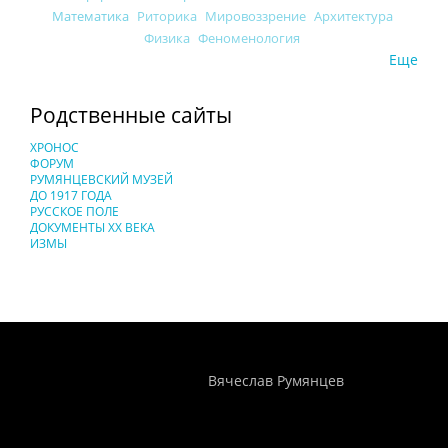
Математика
Риторика
Мировоззрение
Архитектура
Физика
Феноменология
Еще
Родственные сайты
ХРОНОС
ФОРУМ
РУМЯНЦЕВСКИЙ МУЗЕЙ
ДО 1917 ГОДА
РУССКОЕ ПОЛЕ
ДОКУМЕНТЫ XX ВЕКА
ИЗМЫ
Понятия И Категории - Исторический Проект ХРОНОС
WEB-редактор
Вячеслав Румянцев