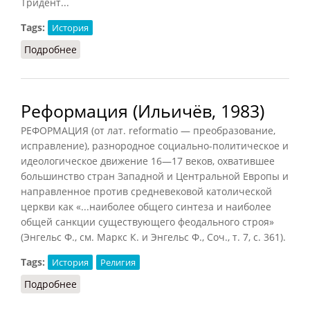
Тридент...
Tags:
История
Подробнее
о Реформация в Швейцарии и Франции
Реформация (Ильичёв, 1983)
РЕФОРМАЦИЯ (от лат. reformatio — преобразование,
исправление), разнородное социально-политическое и
идеологическое движение 16—17 веков, охватившее
большинство стран Западной и Центральной Европы и
направленное против средневековой католической
церкви как «...наиболее общего синтеза и наиболее
общей санкции существующего феодального строя»
(Энгельс Ф., см. Маркс К. и Энгельс Ф., Соч., т. 7, с. 361).
Tags:
История
Религия
Подробнее
о Реформация (Ильичёв, 1983)