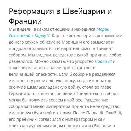
Реформация в Швейцарии и
Франции
Мы видели, в каком отношении находился
Мориц
Саксонский
к
Карлу V
. Карл не хотел верить доходившим
до него слухам об измене Морица и его замыслах и
продолжал заниматься возвратившимся в Тридент
собором. Мы видели, вследствие какой причины собор
разделился. Можно сказать, что упорство
Павла III
и
подозрительность спасли протестантов от
величайшей опасности. Если б собор не разделился
именно в ту решительную эпоху, когда император,
окончив Шмалькальденскую войну, стоял во главе
Германии, то, конечно, решения Тридентского собора
могли бы получить совсем иной вес. Разделение
собора заставило императора принять иное средство,
именно Аугсбургской интерим. После Павла III Юлий III,
его преемник, согласился с императором и сам
приказал духовным лицам воротиться из Болоньи в