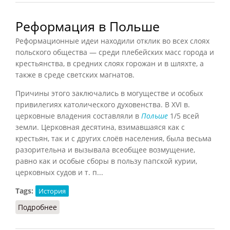
Реформация в Польше
Реформационные идеи находили отклик во всех слоях
польского общества — среди плебейских масс города и
крестьянства, в средних слоях горожан и в шляхте, а
также в среде светских магнатов.
Причины этого заключались в могуществе и особых
привилегиях католического духовенства. В XVI в.
церковные владения составляли в
Польше
1/5 всей
земли. Церковная десятина, взимавшаяся как с
крестьян, так и с других слоёв населения, была весьма
разорительна и вызывала всеобщее возмущение,
равно как и особые сборы в пользу папской курии,
церковных судов и т. п...
Tags:
История
Подробнее
о Реформация в Польше