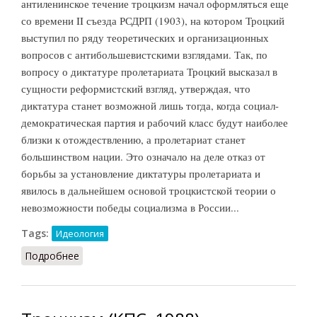
антиленинское течение троцкизм начал оформляться еще
со времени II съезда РСДРП (1903), на котором Троцкий
выступил по ряду теоретических и организационных
вопросов с антибольшевистскими взглядами. Так, по
вопросу о диктатуре пролетариата Троцкий высказал в
сущности реформистский взгляд, утверждая, что
диктатура станет возможной лишь тогда, когда социал-
демократическая партия и рабочий класс будут наиболее
близки к отождествлению, а пролетариат станет
большинством нации. Это означало на деле отказ от
борьбы за установление диктатуры пролетариата и
явилось в дальнейшем основой троцкистской теории о
невозможности победы социализма в России...
Tags:
Идеология
Подробнее
о Троцкизм (СИЭ, 1971)