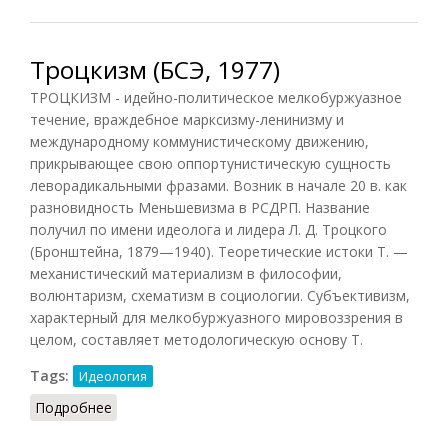
Троцкизм (БСЭ, 1977)
ТРОЦКИЗМ - идейно-политическое мелкобуржуазное
течение, враждебное марксизму-ленинизму и
международному коммунистическому движению,
прикрывающее свою оппортунистическую сущность
леворадикальными фразами. Возник в начале 20 в. как
разновидность Меньшевизма в РСДРП. Название
получил по имени идеолога и лидера Л. Д. Троцкого
(Бронштейна, 1879—1940). Теоретические истоки Т. —
механистический материализм в философии,
волюнтаризм, схематизм в социологии. Субъективизм,
характерный для мелкобуржуазного мировоззрения в
целом, составляет методологическую основу Т.
Tags:
Идеология
Подробнее
о Троцкизм (БСЭ, 1977)