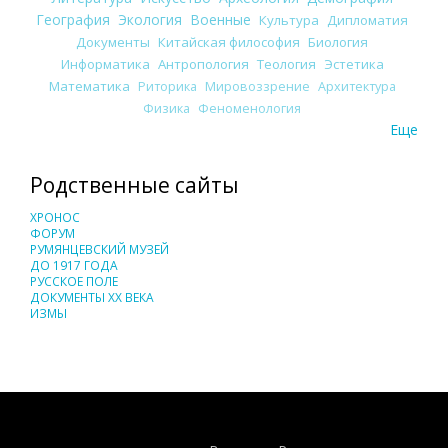
География
Экология
Военные
Культура
Дипломатия
Документы
Китайская философия
Биология
Информатика
Антропология
Теология
Эстетика
Математика
Риторика
Мировоззрение
Архитектура
Физика
Феноменология
Еще
Родственные сайты
ХРОНОС
ФОРУМ
РУМЯНЦЕВСКИЙ МУЗЕЙ
ДО 1917 ГОДА
РУССКОЕ ПОЛЕ
ДОКУМЕНТЫ XX ВЕКА
ИЗМЫ
Понятия И Категории - Исторический Проект ХРОНОС