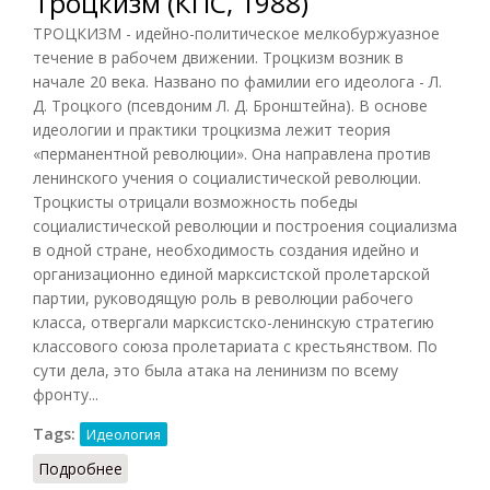
Троцкизм (КПС, 1988)
ТРОЦКИЗМ - идейно-политическое мелкобуржуазное
течение в рабочем движении. Троцкизм возник в
начале 20 века. Названо по фамилии его идеолога - Л.
Д. Троцкого (псевдоним Л. Д. Бронштейна). В основе
идеологии и практики троцкизма лежит теория
«перманентной революции». Она направлена против
ленинского учения о социалистической революции.
Троцкисты отрицали возможность победы
социалистической революции и построения социализма
в одной стране, необходимость создания идейно и
организационно единой марксистской пролетарской
партии, руководящую роль в революции рабочего
класса, отвергали марксистско-ленинскую стратегию
классового союза пролетариата с крестьянством. По
сути дела, это была атака на ленинизм по всему
фронту...
Tags:
Идеология
Подробнее
о Троцкизм (КПС, 1988)