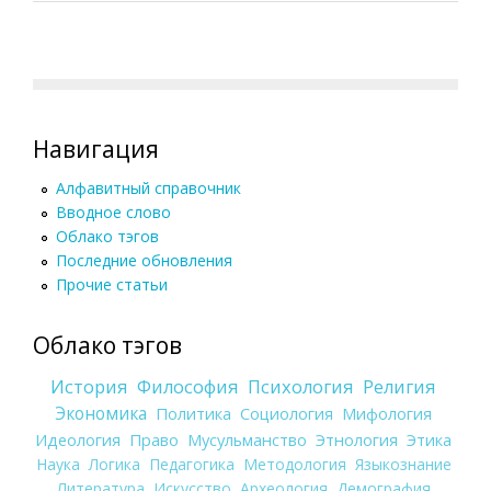
Навигация
Алфавитный справочник
Вводное слово
Облако тэгов
Последние обновления
Прочие статьи
Облако тэгов
История
Философия
Психология
Религия
Экономика
Политика
Социология
Мифология
Идеология
Право
Мусульманство
Этнология
Этика
Наука
Логика
Педагогика
Методология
Языкознание
Литература
Искусство
Археология
Демография