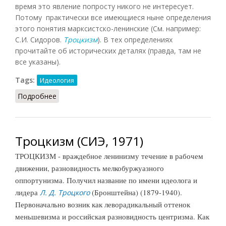
время это явление попросту никого не интересует.
Потому практически все имеющиеся ныне определения
этого понятия марксистско-ленинские (См. например:
С.И. Сидоров.
Троцкизм
). В тех определениях
прочитайте об исторических деталях (правда, там не
все указаны).
Tags:
Идеология
Подробнее
о Троцкизм (ПК, 2018)
Троцкизм (СИЭ, 1971)
ТРОЦКИЗМ - враждебное ленинизму течение в рабочем
движении, разновидность мелкобуржуазного
оппортунизма. Получил название по имени идеолога и
лидера
(Бронштейна) (1879-1940).
Л. Д. Троцкого
Первоначально возник как леворадикальный оттенок
меньшевизма и российская разновидность центризма. Как