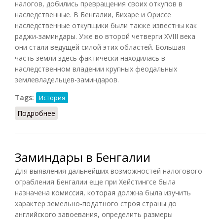
налогов, добились превращения своих откупов в
наследственные. В Бенгалии, Бихаре и Ориссе
наследственные откупщики были также известны как
раджи-заминдары. Уже во второй четверги XVIII века
они стали ведущей силой этих областей. Большая
часть земли здесь фактически находилась в
наследственном владении крупных феодальных
землевладельцев-заминдаров.
Tags:
История
Подробнее
о Заминдары (НИИ, 1961)
Заминдары в Бенгалии
Для выявления дальнейших возможностей налогового
ограбления Бенгалии еще при Хейстингсе была
назначена комиссия, которая должна была изучить
характер земельно-податного строя страны до
английского завоевания, определить размеры