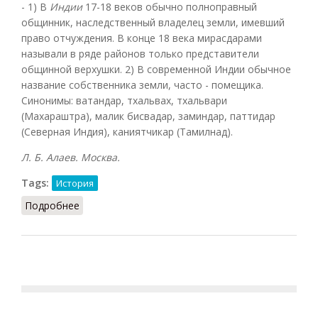
- 1) В
Индии
17-18 веков обычно полноправный
общинник, наследственный владелец земли, имевший
право отчуждения. В конце 18 века мирасдарами
называли в ряде районов только представители
общинной верхушки. 2) В современной Индии обычное
название собственника земли, часто - помещика.
Синонимы: ватандар, тхальвах, тхальвари
(Махараштра), малик бисвадар, заминдар, паттидар
(Северная Индия), каниятчикар (Тамилнад).
Л. Б. Алаев. Москва.
Tags:
История
Подробнее
о Мирасдар