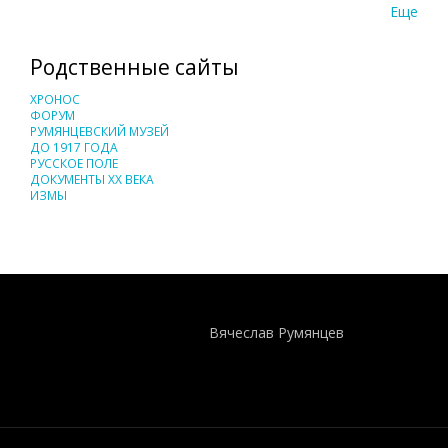
Еще
Родственные сайты
ХРОНОС
ФОРУМ
РУМЯНЦЕВСКИЙ МУЗЕЙ
ДО 1917 ГОДА
РУССКОЕ ПОЛЕ
ДОКУМЕНТЫ XX ВЕКА
ИЗМЫ
Понятия И Категории - Исторический Проект ХРОНОС
WEB-редактор
Вячеслав Румянцев