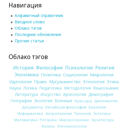
Навигация
Алфавитный справочник
Вводное слово
Облако тэгов
Последние обновления
Прочие статьи
Облако тэгов
История
Философия
Психология
Религия
Экономика
Политика
Социология
Мифология
Идеология
Право
Мусульманство
Этнология
Этика
Наука
Логика
Педагогика
Методология
Языкознание
Литература
Искусство
Археология
Демография
География
Экология
Военные
Культура
Дипломатия
Документы
Китайская философия
Биология
Информатика
Антропология
Теология
Эстетика
Математика
Риторика
Мировоззрение
Архитектура
Физика
Феноменология