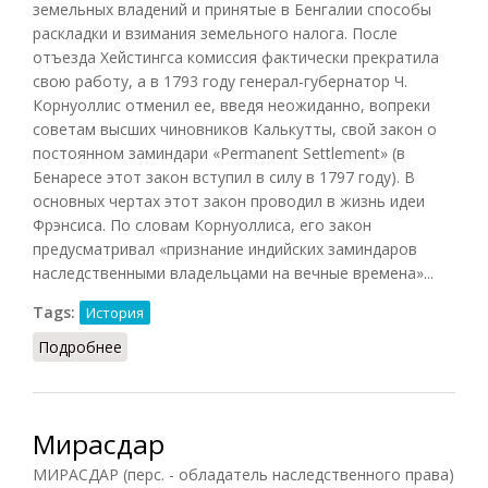
земельных владений и принятые в Бенгалии способы
раскладки и взимания земельного налога. После
отъезда Хейстингса комиссия фактически прекратила
свою работу, а в 1793 году генерал-губернатор Ч.
Корнуоллис отменил ее, введя неожиданно, вопреки
советам высших чиновников Калькутты, свой закон о
постоянном заминдари «Permanent Settlement» (в
Бенаресе этот закон вступил в силу в 1797 году). В
основных чертах этот закон проводил в жизнь идеи
Фрэнсиса. По словам Корнуоллиса, его закон
предусматривал «признание индийских заминдаров
наследственными владельцами на вечные времена»...
Tags:
История
Подробнее
о Заминдары в Бенгалии
Мирасдар
МИРАСДАР (перс. - обладатель наследственного права)