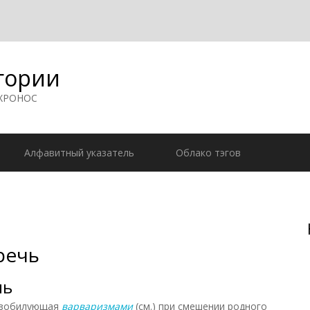
гории
 ХРОНОС
Алфавитный указатель
Облако тэгов
речь
чь
изобилующая
варваризмами
(см.) при смешении родного