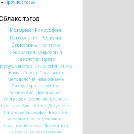
Прочие статьи
Облако тэгов
История
Философия
Психология
Религия
Экономика
Политика
Социология
Мифология
Идеология
Право
Мусульманство
Этнология
Этика
Наука
Логика
Педагогика
Методология
Языкознание
Литература
Искусство
Археология
Демография
География
Экология
Военные
Культура
Дипломатия
Документы
Китайская философия
Биология
Информатика
Антропология
Теология
Эстетика
Математика
Риторика
Мировоззрение