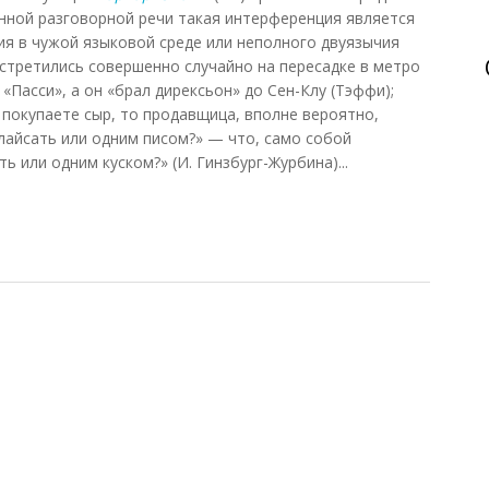
енной разговорной речи такая интерференция является
я в чужой языковой среде или неполного двуязычия
встретились совершенно случайно на пересадке в метро
«Пасси», а он «брал дирексьон» до Сен-Клу (Тэффи);
 покупаете сыр, то продавщица, вполне вероятно,
слайсать или одним писом?» — что, само собой
ь или одним куском?» (И. Гинзбург-Журбина)...