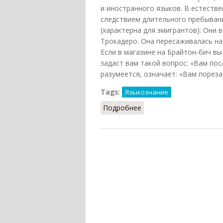
и иностранного языков. В естеств
следствием длительного пребывани
(характерна для эмигрантов): Они 
Трокадеро. Она пересаживалась на 
Если в магазине на Брайтон-бич вы
задаст вам такой вопрос: «Вам по
разумеется, означает: «Вам порезат
Tags:
Языкознание
Подробнее
о Макароническая речь