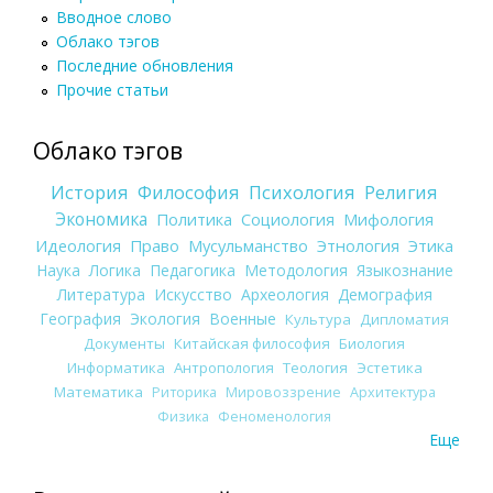
Вводное слово
Облако тэгов
Последние обновления
Прочие статьи
Облако тэгов
История
Философия
Психология
Религия
Экономика
Политика
Социология
Мифология
Идеология
Право
Мусульманство
Этнология
Этика
Наука
Логика
Педагогика
Методология
Языкознание
Литература
Искусство
Археология
Демография
География
Экология
Военные
Культура
Дипломатия
Документы
Китайская философия
Биология
Информатика
Антропология
Теология
Эстетика
Математика
Риторика
Мировоззрение
Архитектура
Физика
Феноменология
Еще