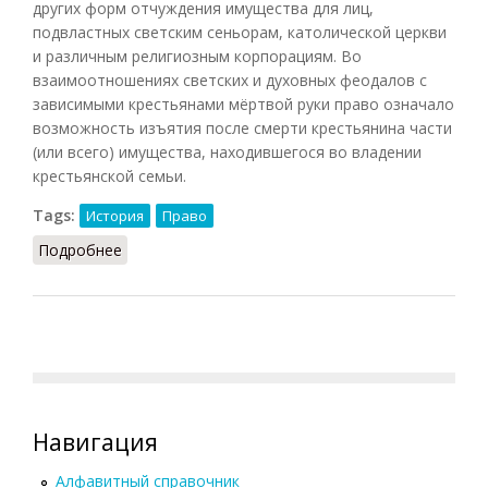
других форм отчуждения имущества для лиц,
подвластных светским сеньорам, католической церкви
и различным религиозным корпорациям. Во
взаимоотношениях светских и духовных феодалов с
зависимыми крестьянами мёртвой руки право означало
возможность изъятия после смерти крестьянина части
(или всего) имущества, находившегося во владении
крестьянской семьи.
Tags:
История
Право
Подробнее
о Мёртвой руки право
Навигация
Алфавитный справочник