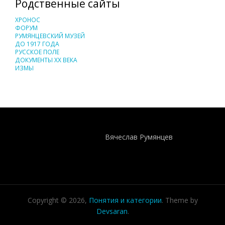
Родственные сайты
ХРОНОС
ФОРУМ
РУМЯНЦЕВСКИЙ МУЗЕЙ
ДО 1917 ГОДА
РУССКОЕ ПОЛЕ
ДОКУМЕНТЫ XX ВЕКА
ИЗМЫ
Понятия И Категории - Исторический Проект ХРОНОС
WEB-редактор
Вячеслав Румянцев
Copyright © 2026,
Понятия и категории
. Theme by
Devsaran
.