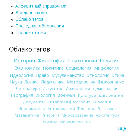
Алфавитный справочник
Вводное слово
Облако тэгов
Последние обновления
Прочие статьи
Облако тэгов
История
Философия
Психология
Религия
Экономика
Политика
Социология
Мифология
Идеология
Право
Мусульманство
Этнология
Этика
Наука
Логика
Педагогика
Методология
Языкознание
Литература
Искусство
Археология
Демография
География
Экология
Военные
Культура
Дипломатия
Документы
Китайская философия
Биология
Информатика
Антропология
Теология
Эстетика
Математика
Риторика
Мировоззрение
Архитектура
Физика
Феноменология
Еще