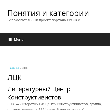
Понятия и категории
Вспомогательный проект портала ХРОНОС
Menu
Вы здесь
Главная
» ЛЦК
ЛЦК
Литературный Центр
Конструктивистов
ЛЦК — Литературный Центр Конструктивистов, группа,
организованная в 1924 году. В нее входили К.