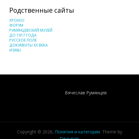
Родственные сайты
ХРОНОС
ФОРУМ
РУМЯНЦЕВСКИЙ МУЗЕЙ
ДО 1917 ГОДА
РУССКОЕ ПОЛЕ
ДОКУМЕНТЫ XX ВЕКА
ИЗМЫ
Понятия И Категории - Исторический Проект ХРОНОС
WEB-редактор
Вячеслав Румянцев
Copyright © 2026,
Понятия и категории
. Theme by
Devsaran
.