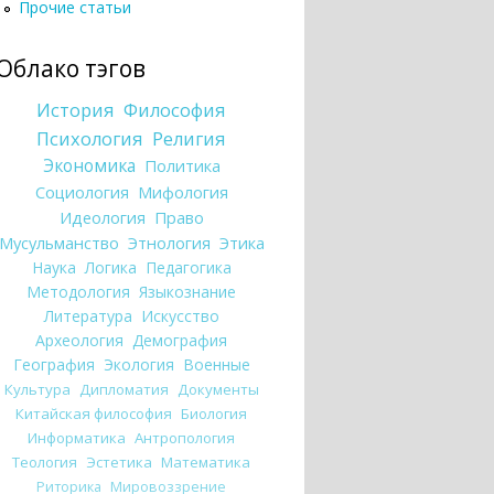
Прочие статьи
Облако тэгов
История
Философия
Психология
Религия
Экономика
Политика
Социология
Мифология
Идеология
Право
Мусульманство
Этнология
Этика
Наука
Логика
Педагогика
Методология
Языкознание
Литература
Искусство
Археология
Демография
География
Экология
Военные
Культура
Дипломатия
Документы
Китайская философия
Биология
Информатика
Антропология
Теология
Эстетика
Математика
Риторика
Мировоззрение