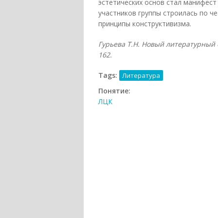
эстетических основ стал манифест
участников группы строилась по ч
принципы конструктивизма.
Гурьева Т.Н. Новый литературный сл
162.
Tags:
Литература
Понятие:
ЛЦК