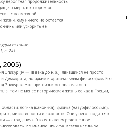
льку вероятная продолжительность
дящего мира, в котором он
нению с возможной
 жизни, ему ничего не остается
кончины или ускорить ее
судом истории.
, с. 241.
 2005)
Эпикур (IV — III века до н. э.), явившийся не просто
 и Демокрита, но ярким и оригинальным философом. Его
д Эпикура». Уже при жизни основателя она
ью, тем не менее историческая жизнь ее как в Греции,
области: логика (каноника), физика (натурфилософия),
критерии истинности и ложности. Они у него сводятся к
ия — страдания». Это есть непосредственное
фиксировать, по мнению Эпикура, всегда истинное...