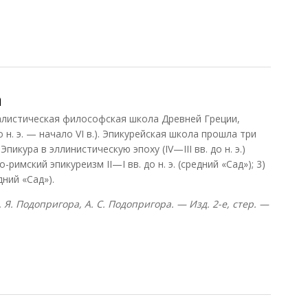
нвиль, 2007)
а
стическая философская школа Древней Греции,
о н. э. — начало VI в.). Эпикурейская школа прошла три
пикура в эллинистическую эпоху (IV—III вв. до н. э.)
о-римский эпикуреизм II—I вв. до н. э. (средний «Сад»); 3)
здний «Сад»).
. Я. Подопригора, А. С. Подопригора. — Изд. 2-е, стер. —