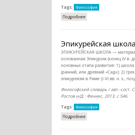
Tags:
Философия
Подробнее
о Эпикуреизм (Конт-Спо
Эпикурейская школ
ЭПИКУРЕЙСКАЯ ШКОЛА — материали
основанная Эпикуром (конец IV в. д
основных этапа развития: 1) школа Э
(ранний, или древний «Сад»); 2) грек
эпикуреизм в Риме (I-VI вв. н. э., по
Философский словарь / авт.-сост. С
Ростов н/Д : Феникс, 2013, с 546.
Tags:
Философия
Подробнее
о Эпикурейская школа