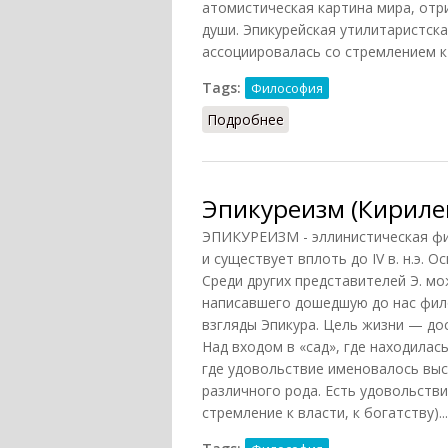
атомистическая картина мира, отр
души. Эпикурейская утилитаристск
ассоциировалась со стремлением 
Tags:
Философия
Подробнее
о Эпикуреизм (НФЭ, 201
Эпикуреизм (Кириле
ЭПИКУРЕИЗМ - эллинистическая фило
и существует вплоть до IV в. н.э. О
Среди других представителей Э. мож
написавшего дошедшую до нас фил
взгляды Эпикура. Цель жизни — до
Над входом в «сад», где находилас
где удовольствие именовалось выс
различного рода. Есть удовольств
стремление к власти, к богатству)...