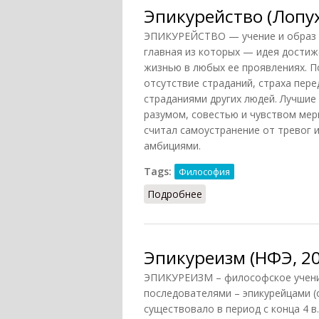
Эпикурейство (Лопух
ЭПИКУРЕЙСТВО — учение и образ жиз
главная из которых — идея достиж
жизнью в любых ее проявлениях. 
отсутствие страданий, страха пер
страданиями других людей. Лучшие
разумом, совестью и чувством мер
считал самоустранение от тревог и
амбициями.
Tags:
Философия
Подробнее
о Эпикурейство (Лопухо
Эпикуреизм (НФЭ, 20
ЭПИКУРЕИЗМ – философское учение
последователями – эпикурейцами (ο
существовало в период с конца 4 в. 