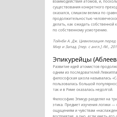
взаимодействия атомов, и, поско
существования конкретного прехо
оказался, слишком велика по срав
продолжительностью человеческой
делать, как ожидать собственной 
по собственному усмотрению.
Тойнби А. Дж. Цивилизация перед 
Мир и Запад. [пер. с англ.] /М., 2011
Эпикурейцы (Аблеев,
Развитие идей атомистов продолжил 
одним из последователей Левкиппа
философская школа называлась «Са
пользовалась большой популярност
так и в Риме оказалась недолгой.
Философию Эпикур разделял на три 
этика. Предмет изучения логики — 
ощущениям и чувствам «наслажден
восприятие, а оно, если уметь его 