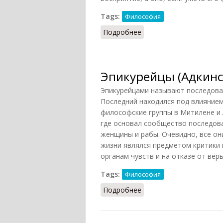
Tags:
Философия
Подробнее
о Эпикурейцы (Аблеев, 
Эпикурейцы (Адкинс,
Эпикурейцами называют последовате
Последний находился под влияние
философские группы в Митилене и Ла
где основал сообщество последова
женщины и рабы. Очевидно, все он
жизни являлся предметом критики 
органам чувств и на отказе от вер
Tags:
Философия
Подробнее
о Эпикурейцы (Адкинс, 