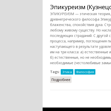
Эпикуреизм (Кузнецо
ЭПИКУРЕИЗМ — этическая теория, 
древнегреческого философа Эпику
блаженства, спокойствия духа. Стр
любому живому существу. Но насл
последующих страданий. С другой 
процесса, например, поглощения п
наступающего в результате удовле
им на три класса: а) естественные
б) естественные, но не необходимы
необходимые (честолюбивые замысл
Tags:
Этика
Философия
Подробнее
о Эпикуреизм (Кузнецов