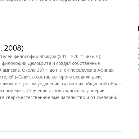
2005)
 2008)
лей философии Эпикура (341—270 гг. до н.э.).
м философии Демокрита и создал собственные
мпсаке. Около 307 г. до н.э. он поселился в Афинах,
телей («Сад»), в состав которого входили даже
и жили в строгом уединении, однако их общинный образ
и насмешек. Их учение основывалось на доверии
ы в сверхъестественное вмешательство и от суеверий.
2008)