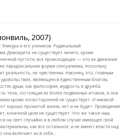
о, Шевцов, 2010)
онвиль, 2007)
ие Эпикура и его учеников. Радикальный
а Демокрита: не существует ничего, кроме
онечной пустоте; все происходящее — это их движение
акже парадоксальная форма сенсуализма, поскольку
ит реальность, не чувственны. Наконец, это, главным
: удовольствие, являющееся единственным благом,
остях души, как философия, мудрость и дружба.
сть тела, состоящая из более подвижных атомов, и она
жизни кроме посюсторонней не существует. И никакой
 от хорошо прожитой жизни, нет и не будет. Провидения
ет, конечной цели не существует. Что же такое наш
ся на свет случайно и в любом случае имеющее свой
 материальны, как все остальное, и не имеют власти над
 она включает их в себя...