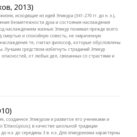
ов, 2013)
ни, исходящие из идей Эпикура (341-270 гг. до н. э.),
ения безмятежности духа и состояния наслаждения
Под наслаждением жизнью Эпикур понимал прежде всего
ед смертью и спокойную совесть, не омраченную
 наслаждения те, считал философ, которые обусловлены
ы. Лучшим средством избегнуть страданий Эпикур
 опасностей, от любых дел, связанных со страстями и
в, 2013)
10)
, созданное Эпикуром и развитое его учениками и
ἱ Ἐπικούρειοι); в качестве школьной традиции
до н.э. до середины 3 в. н.э. Для эпикуреизма характерны