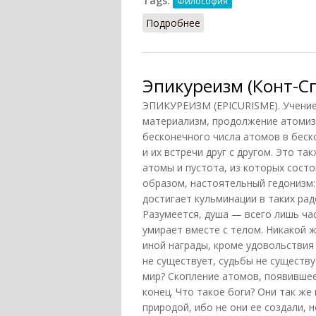
Tags:
Философия
Подробнее
о Эпикуреизм (Кириленк
Эпикуреизм (Конт-Сп
ЭПИКУРЕИЗМ (EPICURISME). Учен
материализм, продолжение атомизм
бесконечного числа атомов в беск
и их встречи друг с другом. Это т
атомы и пустота, из которых состо
образом, настоятельный гедонизм
достигает кульминации в таких рад
Разумеется, душа — всего лишь ча
умирает вместе с телом. Никакой 
иной награды, кроме удовольствия
не существует, судьбы не существу
мир? Скопление атомов, появившее
конец. Что такое боги? Они так же
природой, ибо не они ее создали, но