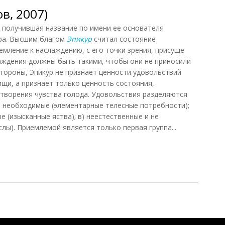
в, 2007)
получившая название по имени ее основателя
ра. Высшим благом
Эпикур
считал состояние
емление к наслаждению, с его точки зрения, присуще
аждения должны быть такими, чтобы они не приносили
стороны, Эпикур не признает ценности удовольствий
ищи, а признает только ценность состояния,
творения чувства голода. Удовольствия разделяются
 и необходимые (элементарные телесные потребности);
е (изысканные яства); в) неестественные и не
ы). Приемлемой является только первая группа...
, 2007)