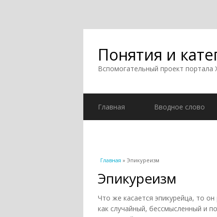
Понятия и кате
Вспомогательный проект портала
Главная
Вводное слово
Вы здесь
Главная
» Эпикуреизм
Эпикуреизм
Что же касается эпикурейца, то он
как случайный, бессмысленный и п