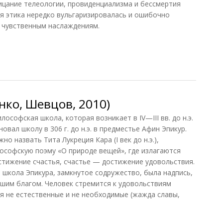
ицание телеологии, провиденциализма и бессмертия
ая этика нередко вульгаризировалась и ошибочно
к чувственным наслаждениям.
0)
нко, Шевцов, 2010)
софская школа, которая возникает в IV—III вв. до н.э.
сновал школу в 306 г. до н.э. в предместье Афин Эпикур.
но назвать Тита Лукреция Кара (I век до н.э.),
ософскую поэму «О природе вещей», где излагаются
стижение счастья, счастье — достижение удовольствия.
ь школа Эпикура, замкнутое содружество, была надпись,
шим благом. Человек стремится к удовольствиям
ия не естественные и не необходимые (жажда славы,