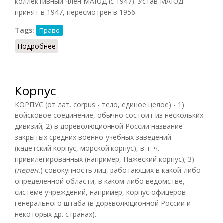
коллективный член МАЮД (с 1947). Устав МАЮД
принят в 1947, пересмотрен в 1956.
Tags:
Право
Подробнее
о МАЮД
Корпус
КОРПУС (от лат. corpus - тело, единое целое) - 1)
войсковое соединение, обычно состоит из нескольких
дивизий; 2) в дореволюционной России название
закрытых средних военно-учебных заведений
(кадетский корпус, морской корпус), в т. ч.
привилегированных (например, Пажеский корпус); 3)
(
перен.
) совокупность лиц, работающих в какой-либо
определенной области, в каком-либо ведомстве,
системе учреждений, например, корпус офицеров
генерального штаба (в дореволюционной России и
некоторых др. странах).