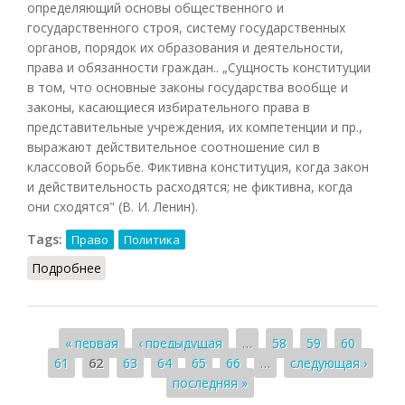
определяющий основы общественного и
государственного строя, систему государственных
органов, порядок их образования и деятельности,
права и обязанности граждан.. „Сущность конституции
в том, что основные законы государства вообще и
законы, касающиеся избирательного права в
представительные учреждения, их компетенции и пр.,
выражают действительное соотношение сил в
классовой борьбе. Фиктивна конституция, когда закон
и действительность расходятся; не фиктивна, когда
они сходятся" (В. И. Ленин).
Tags:
Право
Политика
Подробнее
о Конституция (1988)
Страницы
« первая
‹ предыдущая
…
58
59
60
61
62
63
64
65
66
…
следующая ›
последняя »