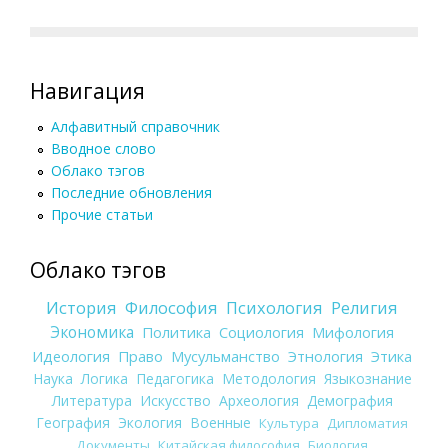
Навигация
Алфавитный справочник
Вводное слово
Облако тэгов
Последние обновления
Прочие статьи
Облако тэгов
История
Философия
Психология
Религия
Экономика
Политика
Социология
Мифология
Идеология
Право
Мусульманство
Этнология
Этика
Наука
Логика
Педагогика
Методология
Языкознание
Литература
Искусство
Археология
Демография
География
Экология
Военные
Культура
Дипломатия
Документы
Китайская философия
Биология