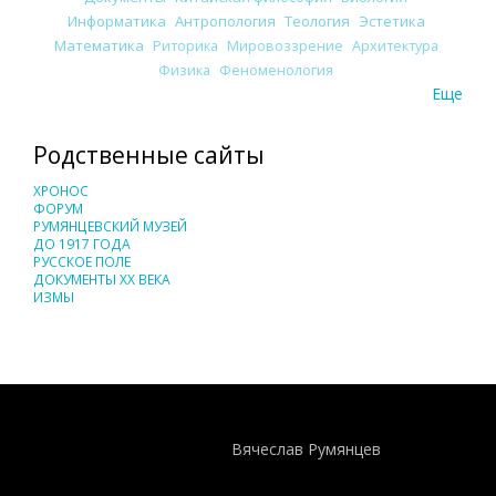
Информатика
Антропология
Теология
Эстетика
Математика
Риторика
Мировоззрение
Архитектура
Физика
Феноменология
Еще
Родственные сайты
ХРОНОС
ФОРУМ
РУМЯНЦЕВСКИЙ МУЗЕЙ
ДО 1917 ГОДА
РУССКОЕ ПОЛЕ
ДОКУМЕНТЫ XX ВЕКА
ИЗМЫ
Понятия И Категории - Исторический Проект ХРОНОС
WEB-редактор
Вячеслав Румянцев