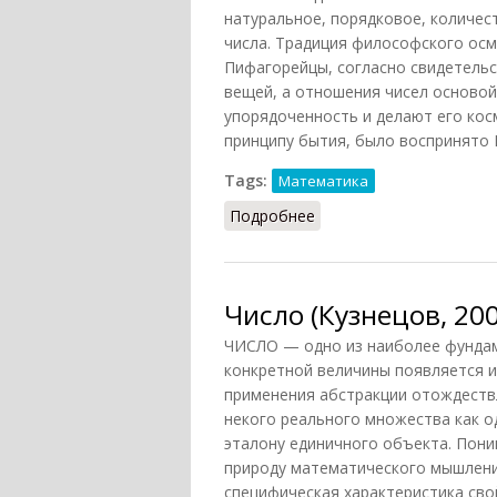
натуральное, порядковое, количес
числа. Традиция философского осм
Пифагорейцы, согласно свидетельс
вещей, а отношения чисел основой
упорядоченность и делают его кос
принципу бытия, было воспринято 
Tags:
Математика
Подробнее
о Число
Число (Кузнецов, 200
ЧИСЛО — одно из наиболее фундам
конкретной величины появляется и
применения абстракции отождеств
некого реального множества как 
эталону единичного объекта. Пони
природу математического мышления
специфическая характеристика сво