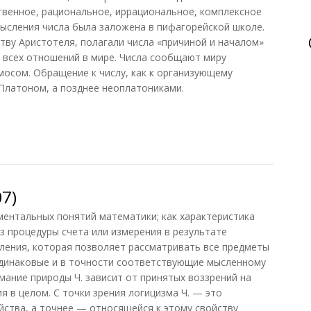
твенное, рациональное, иррациональное, комплексное
ысления числа была заложена в пифагорейской школе.
тву Аристотеля, полагали числа «причиной и началом»
 всех отношений в мире. Числа сообщают миру
мосом. Обращение к числу, как к организующему
Платоном, а позднее неоплатониками.
7)
ентальных понятий математики; как характеристика
з процедуры счета или измерения в результате
ления, которая позволяет рассматривать все предметы
одинаковые и в точности соответствующие мысленному
мание природы Ч. зависит от принятых воззрений на
 в целом. С точки зрения логицизма Ч. — это
йства, а точнее — относящейся к этому свойству