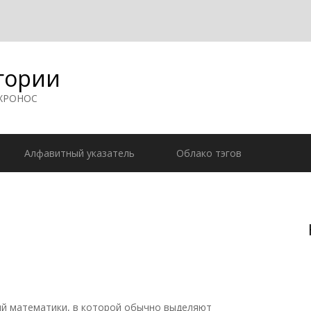
гории
 ХРОНОС
Алфавитный указатель
Облако тэгов
й математики, в которой обычно выделяют