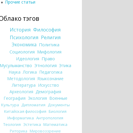
Прочие статьи
Облако тэгов
История
Философия
Психология
Религия
Экономика
Политика
Социология
Мифология
Идеология
Право
Мусульманство
Этнология
Этика
Наука
Логика
Педагогика
Методология
Языкознание
Литература
Искусство
Археология
Демография
География
Экология
Военные
Культура
Дипломатия
Документы
Китайская философия
Биология
Информатика
Антропология
Теология
Эстетика
Математика
Риторика
Мировоззрение