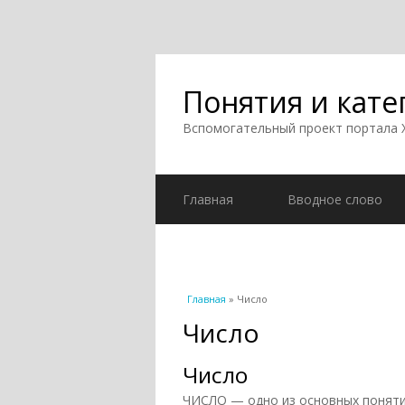
Понятия и кате
Вспомогательный проект портала
Главная
Вводное слово
Вы здесь
Главная
» Число
Число
Число
ЧИСЛО — одно из основных поняти