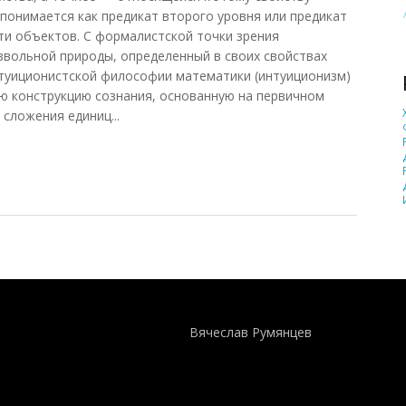
 понимается как предикат второго уровня или предикат
ти объектов. С формалистской точки зрения
звольной природы, определенный в своих свойствах
нтуиционистской философии математики (интуиционизм)
ю конструкцию сознания, основанную на первичном
сложения единиц...
)
Понятия И Категории - Исторический Проект ХРОНОС
WEB-редактор
Вячеслав Румянцев