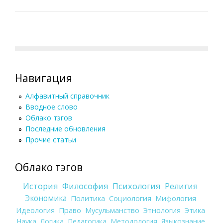
Навигация
Алфавитный справочник
Вводное слово
Облако тэгов
Последние обновления
Прочие статьи
Облако тэгов
История
Философия
Психология
Религия
Экономика
Политика
Социология
Мифология
Идеология
Право
Мусульманство
Этнология
Этика
Наука
Логика
Педагогика
Методология
Языкознание