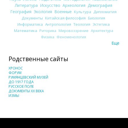
Литература
Искусство
Археология
Демография
География
Экология
Военные
Культура
Дипломатия
Документы
Китайская философия
Биология
Информатика
Антропология
Теология
Эстетика
Математика
Риторика
Мировоззрение
Архитектура
Физика
Феноменология
Еще
Родственные сайты
ХРОНОС
ФОРУМ
РУМЯНЦЕВСКИЙ МУЗЕЙ
ДО 1917 ГОДА
РУССКОЕ ПОЛЕ
ДОКУМЕНТЫ XX ВЕКА
ИЗМЫ