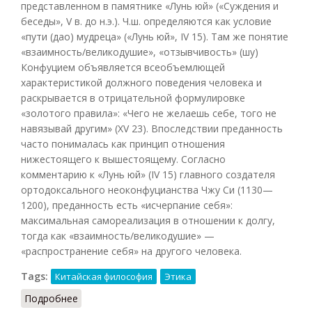
представленном в памятнике «Лунь юй» («Суждения и
беседы», V в. до н.э.). Ч.ш. определяются как условие
«пути (дао) мудреца» («Лунь юй», IV 15). Там же понятие
«взаимность/великодушие», «отзывчивость» (шу)
Конфуцием объявляется всеобъемлющей
характеристикой должного поведения человека и
раскрывается в отрицательной формулировке
«золотого правила»: «Чего не желаешь себе, того не
навязывай другим» (XV 23). Впоследствии преданность
часто понималась как принцип отношения
нижестоящего к вышестоящему. Согласно
комментарию к «Лунь юй» (IV 15) главного создателя
ортодоксального неоконфуцианства Чжу Си (1130—
1200), преданность есть «исчерпание себя»:
максимальная самореализация в отношении к долгу,
тогда как «взаимность/великодушие» —
«распространение себя» на другого человека.
Tags:
Китайская философия
Этика
Подробнее
о Чжун шу (Кузнецов, 2007)