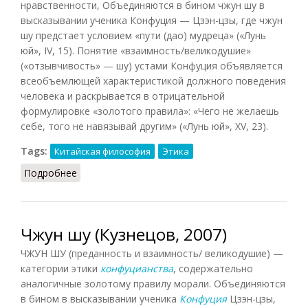
нравственности, Объединяются в бином чжун шу в
высказывании ученика Конфуция — Цзэн-цзы, где чжун
шу предстает условием «пути (дао) мудреца» («Лунь
юй», IV, 15). Понятие «взаимность/великодушие»
(«отзывчивость» — шу) устами Конфуция объявляется
всеобъемлющей характеристикой должного поведения
человека и раскрывается в отрицательной
формулировке «золотого правила»: «Чего не желаешь
себе, того не навязывай другим» («Лунь юй», XV, 23).
Tags:
Китайская философия
Этика
Подробнее
о Чжун шу
Чжун шу (Кузнецов, 2007)
ЧЖУН ШУ (преданность и взаимность/ великодушие) —
категории этики
конфуцианства
, содержательно
аналогичные золотому правилу морали. Объединяются
в бином в высказывании ученика
Конфуция
Цзэн-цзы,