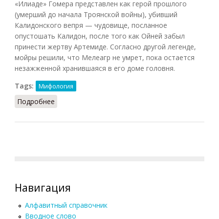
«Илиаде» Гомера представлен как герой прошлого
(умерший до начала Троянской войны), убивший
Калидонского вепря — чудовище, посланное
опустошать Калидон, после того как Ойней забыл
принести жертву Артемиде. Согласно другой легенде,
мойры решили, что Мелеагр не умрет, пока остается
незажженной хранившаяся в его доме головня.
Tags:
Мифология
Подробнее
о Мелеагр
Навигация
Алфавитный справочник
Вводное слово