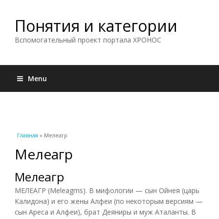
Понятия и категории
Вспомогательный проект портала ХРОНОС
Menu
Вы здесь
Главная
» Мелеагр
Мелеагр
Мелеагр
МЕЛЕАГР (Meleagms). В мифологии — сын Ойнея (царь
Калидона) и его жены Алфеи (по некоторым версиям —
сын Ареса и Алфеи), брат Деяниры и муж Аталанты. В