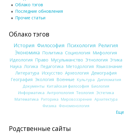
Облако тэгов
Последние обновления
Прочие статьи
Облако тэгов
История
Философия
Психология
Религия
Экономика
Политика
Социология
Мифология
Идеология
Право
Мусульманство
Этнология
Этика
Наука
Логика
Педагогика
Методология
Языкознание
Литература
Искусство
Археология
Демография
География
Экология
Военные
Культура
Дипломатия
Документы
Китайская философия
Биология
Информатика
Антропология
Теология
Эстетика
Математика
Риторика
Мировоззрение
Архитектура
Физика
Феноменология
Еще
Родственные сайты