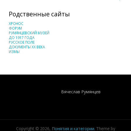
Родственные сайты
ХРОНОС
ФОРУМ
РУМЯНЦЕВСКИЙ МУЗЕЙ
ДО 1917 ГОДА
РУССКОЕ ПОЛЕ
ДОКУМЕНТЫ XX ВЕКА
ИЗМЫ
Понятия И Категории - Исторический Проект ХРОНОС
WEB-редактор
Вячеслав Румянцев
Copyright © 2026,
Понятия и категории
. Theme by