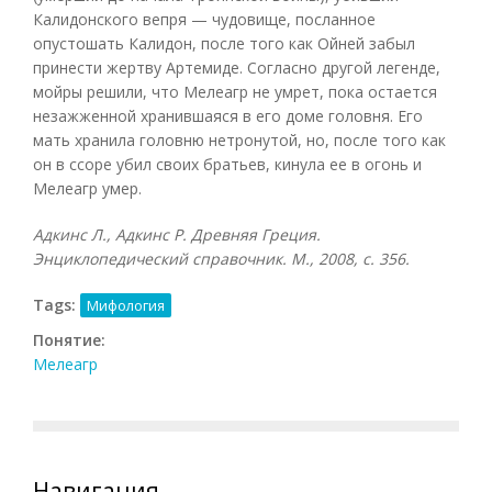
Калидонского вепря — чудовище, посланное
опустошать Калидон, после того как Ойней забыл
принести жертву Артемиде. Согласно другой легенде,
мойры решили, что Мелеагр не умрет, пока остается
незажженной хранившаяся в его доме головня. Его
мать хранила головню нетронутой, но, после того как
он в ссоре убил своих братьев, кинула ее в огонь и
Мелеагр умер.
Адкинс Л., Адкинс Р. Древняя Греция.
Энциклопедический справочник. М., 2008, с. 356.
Tags:
Мифология
Понятие:
Мелеагр
Навигация