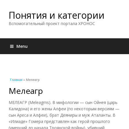
Понятия и категории
Вспомогательный проект портала ХРОНОС
Menu
Вы здесь
Главная
» Мелеагр
Мелеагр
МЕЛЕАГР (Meleagms). В мифологии — сын Ойнея (царь
Калидона) и его жены Алфеи (по некоторым версиям —
сын Ареса и Алфеи), брат Деяниры и муж Аталанты. В
«Илиаде» Гомера представлен как герой прошлого
(умерший до начала Троянской войны), убивший