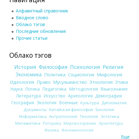
Алфавитный справочник
Вводное слово
Облако тэгов
Последние обновления
Прочие статьи
Облако тэгов
История
Философия
Психология
Религия
Экономика
Политика
Социология
Мифология
Идеология
Право
Мусульманство
Этнология
Этика
Наука
Логика
Педагогика
Методология
Языкознание
Литература
Искусство
Археология
Демография
География
Экология
Военные
Культура
Дипломатия
Документы
Китайская философия
Биология
Информатика
Антропология
Теология
Эстетика
Математика
Риторика
Мировоззрение
Архитектура
Физика
Феноменология
Еще