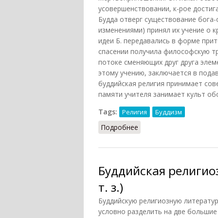
усовершенствовании, к-рое достига
Будда отверг существование бога-о
изменениями) принял их учение о к
идеи Б. передавались в форме притч,
спасении получила философскую тр
потоке сменяющих друг друга элем
этому учению, заключается в подавл
буддийская религия принимает сов
памяти учителя занимает культ об
Tags:
Религия
Буддизм
Подробнее
о Буддизм (Фролов, 199
Буддийская религио
т. з.)
Буддийскую религиозную литерату
условно разделить на две большие