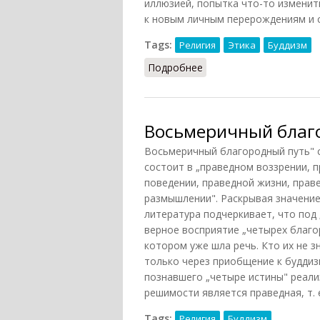
иллюзией, попытка что-то изменит
к новым личным перерождениям и 
Tags:
Религия
Этика
Буддизм
Подробнее
о Нравственный идеал 
Восьмеричный благ
Восьмеричный благородный путь" с
состоит в „праведном воззрении, 
поведении, праведной жизни, прав
размышлении". Раскрывая значение
литература подчеркивает, что под
верное восприятие „четырех благор
котором уже шла речь. Кто их не з
только через приобщение к буддиз
познавшего „четыре истины" реали
решимости является праведная, т. е
Tags:
Религия
Буддизм