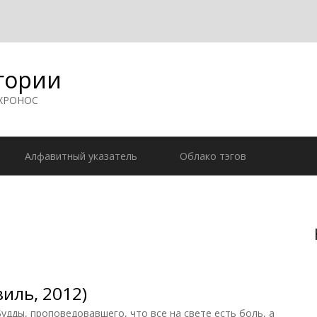
гории
 ХРОНОС
Алфавитный указатель
Облако тэгов
иль, 2012)
ды, проповедовавшего, что все на свете есть боль, а