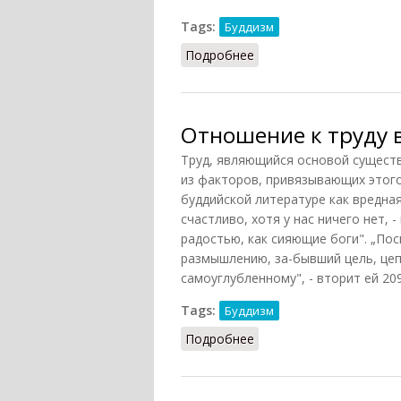
Tags:
Буддизм
Подробнее
о Отношение к женщин
Отношение к труду 
Труд, являющийся основой существ
из факторов, привязывающих этого
буддийской литературе как вредн
счастливо, хотя у нас ничего нет, 
радостью, как сияющие боги". „По
размышлению, за-бывший цель, це
самоуглубленному", - вторит ей 20
Tags:
Буддизм
Подробнее
о Отношение к труду в