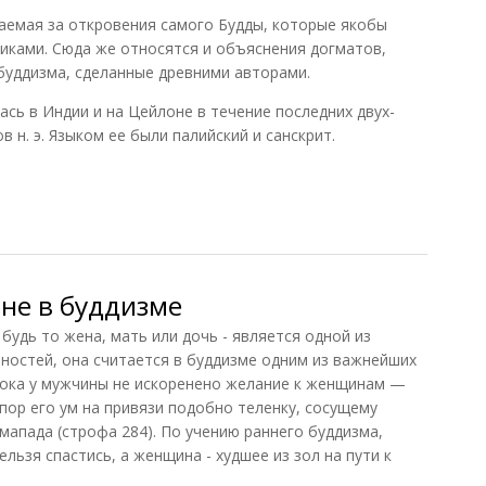
ваемая за откровения самого Будды, которые якобы
иками. Сюда же относятся и объяснения догматов,
буддизма, сделанные древними авторами.
сь в Индии и на Цейлоне в течение последних двух-
ов н. э. Языком ее были палийский и санскрит.
ая литература (атеистическая т. з.)
не в буддизме
 будь то жена, мать или дочь - является одной из
ностей, она считается в буддизме одним из важнейших
„Пока у мужчины не искоренено желание к женщинам —
пор его ум на привязи подобно теленку, сосущему
мапада (строфа 284). По учению раннего буддизма,
ельзя спастись, а женщина - худшее из зол на пути к