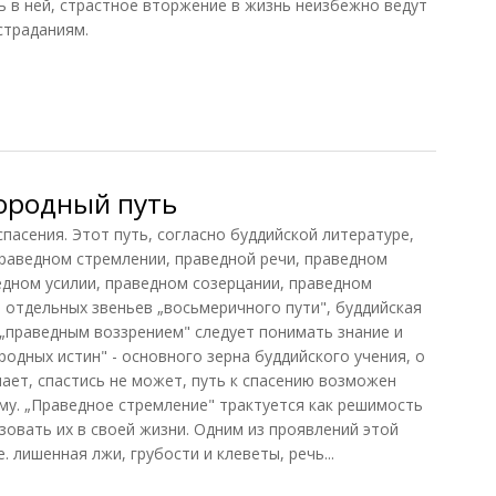
ь в ней, страстное вторжение в жизнь неизбежно ведут
страданиям.
буддизма
ородный путь
пасения. Этот путь, согласно буддийской литературе,
праведном стремлении, праведной речи, праведном
едном усилии, праведном созерцании, праведном
 отдельных звеньев „восьмеричного пути", буддийская
 „праведным воззрением" следует понимать знание и
одных истин" - основного зерна буддийского учения, о
нает, спастись не может, путь к спасению возможен
му. „Праведное стремление" трактуется как решимость
зовать их в своей жизни. Одним из проявлений этой
. лишенная лжи, грубости и клеветы, речь...