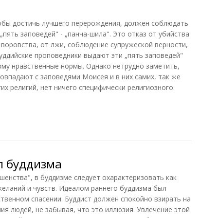
тобы достичь лучшего перерождения, должен соблюдать
„пять заповедей" - „панча-шила". Это отказ от убийства
 воровства, от лжи, соблюдение супружеской верности,
Буддийские проповедники выдают эти „пять заповедей"
зму нравственные нормы. Однако нетрудно заметить,
овпадают с заповедями Моисея и в них самих, так же
гих религий, нет ничего специфически религиозного.
л буддизма
шенства", в буддизме следует охарактеризовать как
желаний и чувств. Идеалом раннего буддизма был
ственном спасении. Буддист должен спокойно взирать на
ия людей, не забывая, что это иллюзия. Увлечение этой