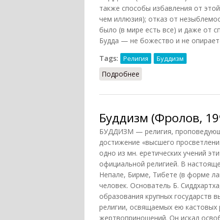
также способы избавления от этой
чем иллюзия); отказ от незыблемос
было (в мире есть все) и даже от 
Будда — не божество и не опирает
Tags:
Религия
Буддизм
Подробнее
о Буддизм (Конт-Спонви
Буддизм (Фролов, 19
БУДДИЗМ — религия, проповедующа
достижение «высшего просветления»
одно из мн. еретических учений этич
официальной религией. В настояще
Непале, Бирме, Тибете (в форме ла
человек. Основатель Б. Сиддхартха
образования крупных государств в
религии, освящаемых ею кастовых 
жертвоприношений. Он искал осво