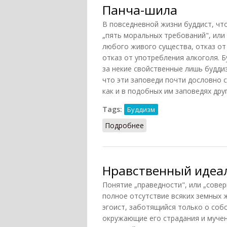
Панча-шила
В повседневной жизни буддист, ч
„пять моральных требований", или 
любого живого существа, отказ от
отказ от употребления алкоголя. 
за некие свойственные лишь будди
что эти заповеди почти дословно с
как и в подобных им заповедях дру
Tags:
Буддизм
Подробнее
о Панча-шила
Нравственный идеа
Понятие „праведности", или „совер
полное отсутствие всяких земных 
эгоист, заботящийся только о соб
окружающие его страдания и мучен