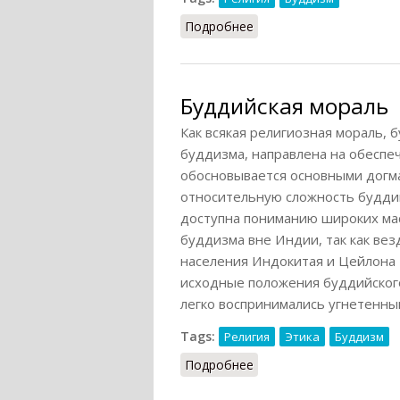
Подробнее
о Восьмеричный благо
Буддийская мораль
Как всякая религиозная мораль,
буддизма, направлена на обеспеч
обосновывается основными догма
относительную сложность буддий
доступна пониманию широких мас
буддизма вне Индии, так как везд
населения Индокитая и Цейлона 
исходные положения буддийского
легко воспринимались угнетенным
Tags:
Религия
Этика
Буддизм
Подробнее
о Буддийская мораль