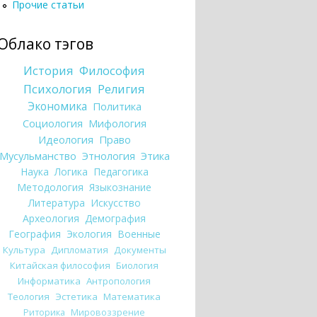
Прочие статьи
Облако тэгов
История
Философия
Психология
Религия
Экономика
Политика
Социология
Мифология
Идеология
Право
Мусульманство
Этнология
Этика
Наука
Логика
Педагогика
Методология
Языкознание
Литература
Искусство
Археология
Демография
География
Экология
Военные
Культура
Дипломатия
Документы
Китайская философия
Биология
Информатика
Антропология
Теология
Эстетика
Математика
Риторика
Мировоззрение