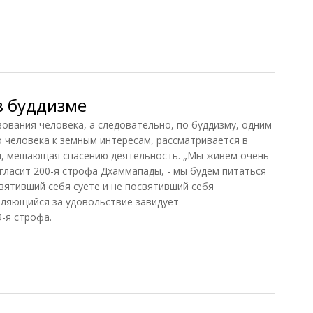
е в буддизме
в буддизме
ования человека, а следовательно, по буддизму, одним
 человека к земным интересам, рассматривается в
ая, мешающая спасению деятельность. „Мы живем очень
- гласит 200-я строфа Дхаммапады, - мы будем питаться
святивший себя суете и не посвятивший себя
пляющийся за удовольствие завидует
9-я строфа.
 буддизме