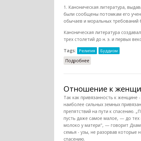
1. Каноническая литература, выда
были сообщены потомкам его учен
обычаев и моральных требований 
Каноническая литература создавала
трех столетий до н. э. и первых век
Tags:
Религия
Буддизм
Подробнее
о Буддийская религиозн
Отношение к женщи
Так как привязанность к женщине -
наиболее сильных земных привязан
препятствий на пути к спасению. 
пусть даже самое малое, — до тех 
молоко у матери", — говорит Дхам
семья - узы, не разорвав которые н
спасению.