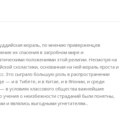
родный путь
 буддийская мораль, по мнению приверженцев
ение их спасения в загробном мире и
тическими положениями этой религии. Несмотря на
ской схоластики, основанная на ней мораль проста и
с. Это сыграло большую роль в распространении
е — и в Тибете, и в Китае, и в Японии, и среди
— в условиях классового общества важнейшие
 учения о неизбежности страданий были понятны,
и и являлись выгодными угнетателям...