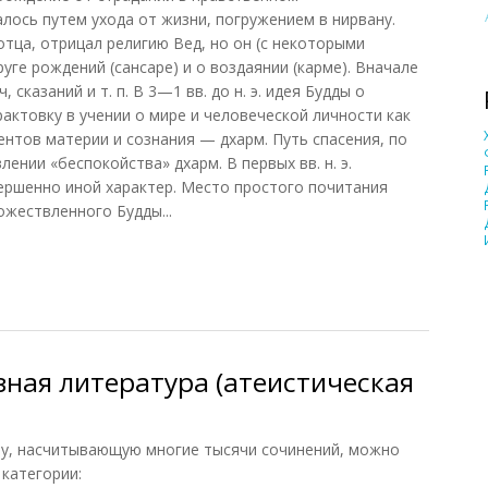
лось путем ухода от жизни, погружением в нирвану.
тца, отрицал религию Вед, но он (с некоторыми
руге рождений (сансаре) и о воздаянии (карме). Вначале
 сказаний и т. п. В 3—1 вв. до н. э. идея Будды о
актовку в учении о мире и человеческой личности как
ентов материи и сознания — дхарм. Путь спасения, по
ении «беспокойства» дхарм. В первых вв. н. э.
ершенно иной характер. Место простого почитания
ожествленного Будды...
1)
зная литература (атеистическая
ру, насчитывающую многие тысячи сочинений, можно
 категории: