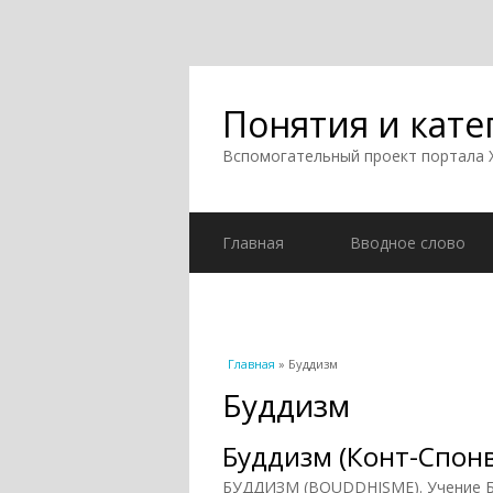
Понятия и кате
Вспомогательный проект портала
Главная
Вводное слово
Вы здесь
Главная
» Буддизм
Буддизм
Буддизм (Конт-Спонв
БУДДИЗМ (BOUDDHISME). Учение Буд