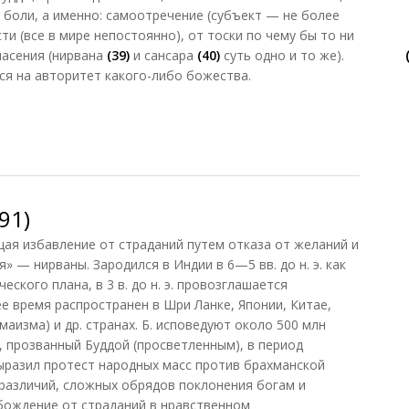
 боли, а именно: самоотречение (субъект — не более
ти (все в мире непостоянно), от тоски по чему бы то ни
спасения (нирвана
(39)
и сансара
(40)
суть одно и то же).
ся на авторитет какого-либо божества.
ль, 2012)
91)
я избавление от страданий путем отказа от желаний и
 — нирваны. Зародился в Индии в 6—5 вв. до н. э. как
еского плана, в 3 в. до н. э. провозглашается
е время распространен в Шри Ланке, Японии, Китае,
маизма) и др. странах. Б. исповедуют около 500 млн
, прозванный Буддой (просветленным), в период
ыразил протест народных масс против брахманской
различий, сложных обрядов поклонения богам и
бождение от страданий в нравственном