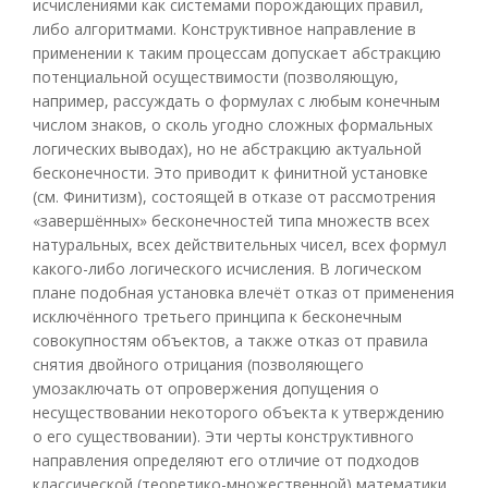
исчислениями как системами порождающих правил,
либо алгоритмами. Конструктивное направление в
применении к таким процессам допускает абстракцию
потенциальной осуществимости (позволяющую,
например, рассуждать о формулах с любым конечным
числом знаков, о сколь угодно сложных формальных
логических выводах), но не абстракцию актуальной
бесконечности. Это приводит к финитной установке
(см. Финитизм), состоящей в отказе от рассмотрения
«завершённых» бесконечностей типа множеств всех
натуральных, всех действительных чисел, всех формул
какого-либо логического исчисления. В логическом
плане подобная установка влечёт отказ от применения
исключённого третьего принципа к бесконечным
совокупностям объектов, а также отказ от правила
снятия двойного отрицания (позволяющего
умозаключать от опровержения допущения о
несуществовании некоторого объекта к утверждению
о его существовании). Эти черты конструктивного
направления определяют его отличие от подходов
классической (теоретико-множественной) математики