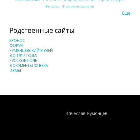
Физика
Феноменология
Еще
Родственные сайты
ХРОНОС
ФОРУМ
РУМЯНЦЕВСКИЙ МУЗЕЙ
ДО 1917 ГОДА
РУССКОЕ ПОЛЕ
ДОКУМЕНТЫ XX ВЕКА
ИЗМЫ
Понятия И Категории - Исторический Проект ХРОНОС
WEB-редактор
Вячеслав Румянцев