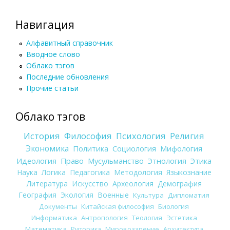
Навигация
Алфавитный справочник
Вводное слово
Облако тэгов
Последние обновления
Прочие статьи
Облако тэгов
История
Философия
Психология
Религия
Экономика
Политика
Социология
Мифология
Идеология
Право
Мусульманство
Этнология
Этика
Наука
Логика
Педагогика
Методология
Языкознание
Литература
Искусство
Археология
Демография
География
Экология
Военные
Культура
Дипломатия
Документы
Китайская философия
Биология
Информатика
Антропология
Теология
Эстетика
Математика
Риторика
Мировоззрение
Архитектура