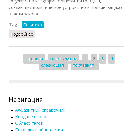
государство как форма общежития граждан,
создающих политическое устройство и подчиняющихся
власти закона...
Tags:
Политика
Подробнее
о Государство (НФЭ, 2010)
Страницы
« первая
‹ предыдущая
1
2
3
4
следующая ›
последняя »
Навигация
Алфавитный справочник
Вводное слово
Облако тэгов
Последние обновления