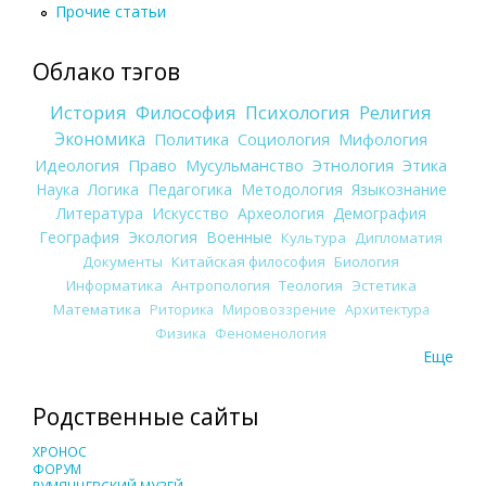
Прочие статьи
Облако тэгов
История
Философия
Психология
Религия
Экономика
Политика
Социология
Мифология
Идеология
Право
Мусульманство
Этнология
Этика
Наука
Логика
Педагогика
Методология
Языкознание
Литература
Искусство
Археология
Демография
География
Экология
Военные
Культура
Дипломатия
Документы
Китайская философия
Биология
Информатика
Антропология
Теология
Эстетика
Математика
Риторика
Мировоззрение
Архитектура
Физика
Феноменология
Еще
Родственные сайты
ХРОНОС
ФОРУМ