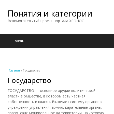
Понятия и категории
Вспомогательный проект портала ХРОНОС
Menu
Вы здесь
Главная
» Государство
Государство
ГОСУДАРСТВО — основное орудие политической
власти в обществе, в котором есть частная
собственность и классы. Включает систему органов и
учреждений управления, армию, карательные органы,
право, санкционированное на территории, на которую