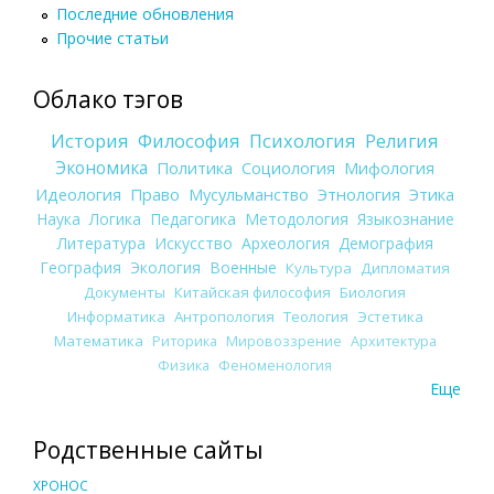
Последние обновления
Прочие статьи
Облако тэгов
История
Философия
Психология
Религия
Экономика
Политика
Социология
Мифология
Идеология
Право
Мусульманство
Этнология
Этика
Наука
Логика
Педагогика
Методология
Языкознание
Литература
Искусство
Археология
Демография
География
Экология
Военные
Культура
Дипломатия
Документы
Китайская философия
Биология
Информатика
Антропология
Теология
Эстетика
Математика
Риторика
Мировоззрение
Архитектура
Физика
Феноменология
Еще
Родственные сайты
ХРОНОС