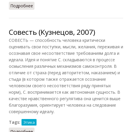
Подробнее
о Совесть (Фролов, 1991)
Совесть (Кузнецов, 2007)
СОВЕСТЬ — способность человека критически
оценивать свои поступки, мысли, желания, переживая и
осознавая свое несоответствие требованиям долга и
идеала. Идея и понятие С. складываются в процессе
осмысления различных механизмов самоконтроля. В
отличие от страха (перед авторитетом, наказанием) и
стыда (в котором также отражается осознание
человеком своего несоответствия ряду принятых
норм), С. воспринимается как автономная сущность. В
качестве нравственного регулятива она ценится выше
благоразумия, ориентирует человека на следование
совершенному идеалу.
Tags:
Этика
Подробнее
о Совесть (Кузнецов, 2007)