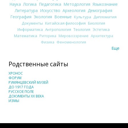
Наука
Логика
Педагогика
Методология
Языкознание
Литература
Искусство
Археология
Демография
География
Экология
Военные
Культура
Дипломатия
Документы
Китайская философия
Биология
Информатика
Антропология
Теология
Эстетика
Математика
Риторика
Мировоззрение
Архитектура
Физика
Феноменология
Еще
Родственные сайты
ХРОНОС
ФОРУМ
РУМЯНЦЕВСКИЙ МУЗЕЙ
ДО 1917 ГОДА
РУССКОЕ ПОЛЕ
ДОКУМЕНТЫ XX ВЕКА
ИЗМЫ