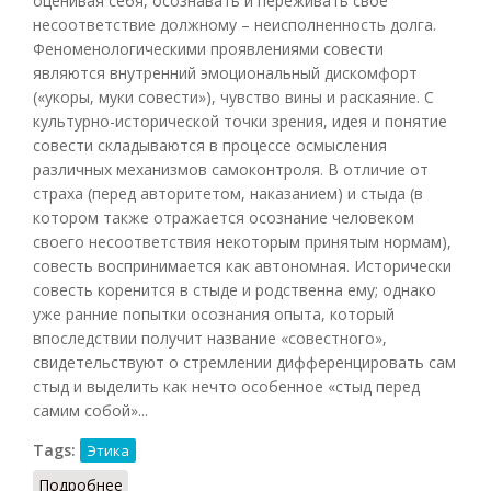
оценивая себя, осознавать и переживать свое
несоответствие должному – неисполненность долга.
Феноменологическими проявлениями совести
являются внутренний эмоциональный дискомфорт
(«укоры, муки совести»), чувство вины и раскаяние. С
культурно-исторической точки зрения, идея и понятие
совести складываются в процессе осмысления
различных механизмов самоконтроля. В отличие от
страха (перед авторитетом, наказанием) и стыда (в
котором также отражается осознание человеком
своего несоответствия некоторым принятым нормам),
совесть воспринимается как автономная. Исторически
совесть коренится в стыде и родственна ему; однако
уже ранние попытки осознания опыта, который
впоследствии получит название «совестного»,
свидетельствуют о стремлении дифференцировать сам
стыд и выделить как нечто особенное «стыд перед
самим собой»...
Tags:
Этика
Подробнее
о Совесть (НФЭ, 2010)