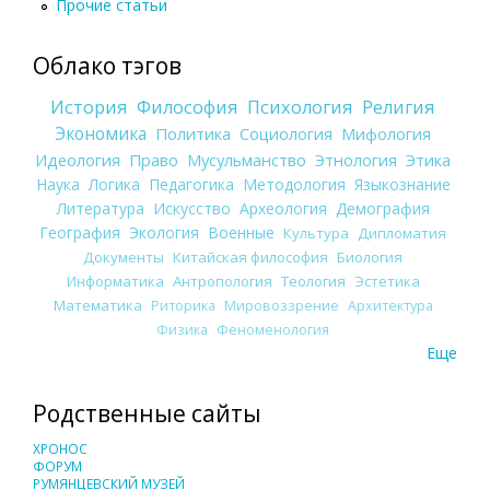
Прочие статьи
Облако тэгов
История
Философия
Психология
Религия
Экономика
Политика
Социология
Мифология
Идеология
Право
Мусульманство
Этнология
Этика
Наука
Логика
Педагогика
Методология
Языкознание
Литература
Искусство
Археология
Демография
География
Экология
Военные
Культура
Дипломатия
Документы
Китайская философия
Биология
Информатика
Антропология
Теология
Эстетика
Математика
Риторика
Мировоззрение
Архитектура
Физика
Феноменология
Еще
Родственные сайты
ХРОНОС
ФОРУМ
РУМЯНЦЕВСКИЙ МУЗЕЙ