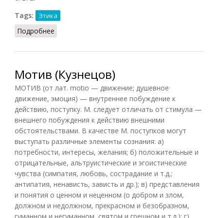
Tags:
Этика
Подробнее
о Мотив (Фролов)
Мотив (Кузнецов)
МОТИВ (от лат. motio — движение; душевное
движение, эмоция) — внутреннее побуждение к
действию, поступку. М. следует отличать от стимула —
внешнего побуждения к действию внешними
обстоятельствами. В качестве М. поступков могут
выступать различные элементы сознания: а)
потребности, интересы, желания; б) положительные и
отрицательные, альтруистические и эгоистические
чувства (симпатия, любовь, сострадание и т.д.;
антипатия, ненависть, зависть и др.); в) представления
и понятия о ценном и неценном (о добром и злом,
должном и недолжном, прекрасном и безобразном,
гуманном и негуманном, святом и грешном и т.д.); г)