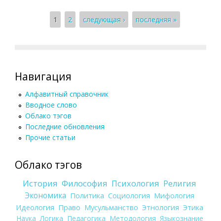
Страницы
1
2
следующая ›
последняя »
Навигация
Алфавитный справочник
Вводное слово
Облако тэгов
Последние обновления
Прочие статьи
Облако тэгов
История
Философия
Психология
Религия
Экономика
Политика
Социология
Мифология
Идеология
Право
Мусульманство
Этнология
Этика
Наука
Логика
Педагогика
Методология
Языкознание