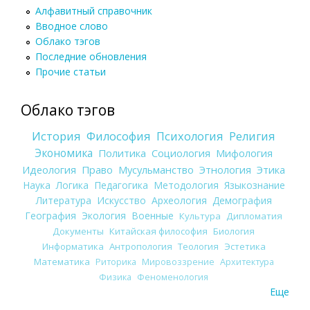
Алфавитный справочник
Вводное слово
Облако тэгов
Последние обновления
Прочие статьи
Облако тэгов
История
Философия
Психология
Религия
Экономика
Политика
Социология
Мифология
Идеология
Право
Мусульманство
Этнология
Этика
Наука
Логика
Педагогика
Методология
Языкознание
Литература
Искусство
Археология
Демография
География
Экология
Военные
Культура
Дипломатия
Документы
Китайская философия
Биология
Информатика
Антропология
Теология
Эстетика
Математика
Риторика
Мировоззрение
Архитектура
Физика
Феноменология
Еще