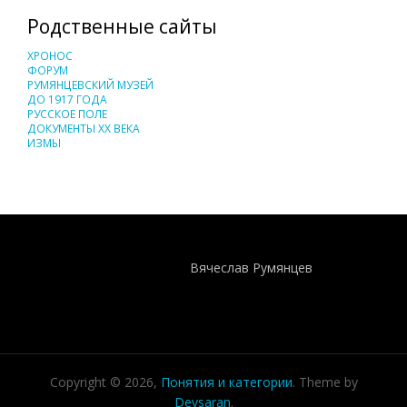
Родственные сайты
ХРОНОС
ФОРУМ
РУМЯНЦЕВСКИЙ МУЗЕЙ
ДО 1917 ГОДА
РУССКОЕ ПОЛЕ
ДОКУМЕНТЫ XX ВЕКА
ИЗМЫ
Понятия И Категории - Исторический Проект ХРОНОС
WEB-редактор
Вячеслав Румянцев
Copyright © 2026,
Понятия и категории
. Theme by
Devsaran
.