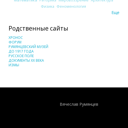
Риторика
Мировоззрение
Архитектура
Физика
Феноменология
Еще
Родственные сайты
ХРОНОС
ФОРУМ
РУМЯНЦЕВСКИЙ МУЗЕЙ
ДО 1917 ГОДА
РУССКОЕ ПОЛЕ
ДОКУМЕНТЫ XX ВЕКА
ИЗМЫ
Понятия И Категории - Исторический Проект ХРОНОС
WEB-редактор
Вячеслав Румянцев