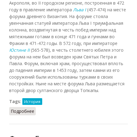
Акрополя, во II городском регионе, построенная в 472
году в правление императора
Льва I
(457-474) на месте
форума древнего Византия. На форуме стояла
увенчанная статуей императора Льва I триумфальная
колонна, воздвигнутая в честь побед империи над
мятежными готами в конце 471 года и гуннами во
Фракии в 471-472 годы. В 572 году, при императоре
Юстине II
(565-578), в честь столетнего юбилея этого
форума на нем был возведен храм Святых Петра и
Павла. Форум, включая храм, просуществовал вплоть
до падения империи в 1453 году, затем камни из его
сооружений были использованы турками в своих
постройках. Ныне на месте форума Льва размещается
второй двор султанского дворца Топкапы.
Tags:
История
Подробнее
о Форум Льва