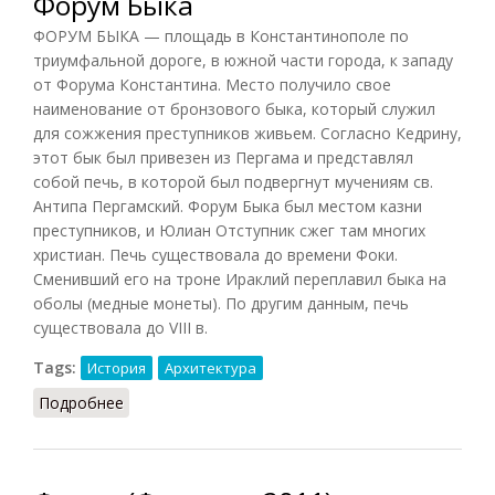
Форум Быка
ФОРУМ БЫКА — площадь в Константинополе по
триумфальной дороге, в южной части города, к западу
от Форума Константина. Место получило свое
наименование от бронзового быка, который служил
для сожжения преступников живьем. Согласно Кедрину,
этот бык был привезен из Пергама и представлял
собой печь, в которой был подвергнут мучениям св.
Антипа Пергамский. Форум Быка был местом казни
преступников, и Юлиан Отступник сжег там многих
христиан. Печь существовала до времени Фоки.
Сменивший его на троне Ираклий переплавил быка на
оболы (медные монеты). По другим данным, печь
существовала до VIII в.
Tags:
История
Архитектура
Подробнее
о Форум Быка