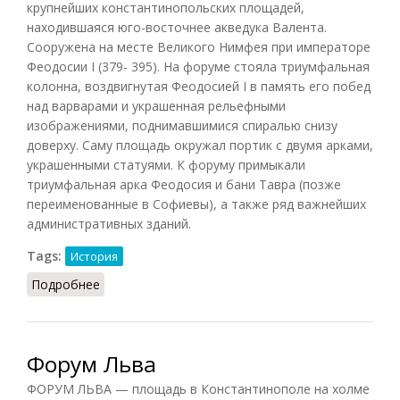
крупнейших константинопольских площадей,
находившаяся юго-восточнее акведука Валента.
Сооружена на месте Великого Нимфея при императоре
Феодосии I (379- 395). На форуме стояла триумфальная
колонна, воздвигнутая Феодосией I в память его побед
над варварами и украшенная рельефными
изображениями, поднимавшимися спиралью снизу
доверху. Саму площадь окружал портик с двумя арками,
украшенными статуями. К форуму примыкали
триумфальная арка Феодосия и бани Тавра (позже
переименованные в Софиевы), а также ряд важнейших
административных зданий.
Tags:
История
Подробнее
о Форум Феодосия
Форум Льва
ФОРУМ ЛЬВА — площадь в Константинополе на холме