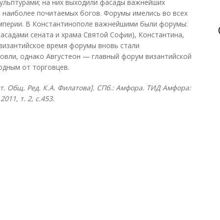
кульптурами; на них выходили фасады важнейших
 наиболее почитаемых богов. Форумы имелись во всех
империи. В Константинополе важнейшими были форумы:
фасадами сената и храма Святой Софии), Константина,
евизантийское время форумы вновь стали
овли, однако Августеон — главный форум византийской
одным от торговцев.
ост. Общ. Ред. К.А. Филатова]. СПб.: Амфора. ТИД Амфора:
11, т. 2, с.453.