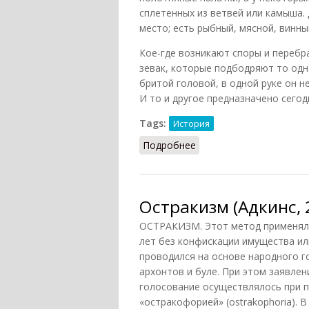
сплетенных из ветвей или камыша.
место; есть рыбный, мясной, винны
Кое-где возникают споры и перебр
зевак, которые подбодряют то одно
бритой головой, в одной руке он н
И то и другое предназначено сегодн
Tags:
История
Подробнее
о Остракизм (Утченко, 
Остракизм (Адкинс, 
ОСТРАКИЗМ. Этот метод применялс
лет без конфискации имущества или
проводился на основе народного г
архонтов и буле. При этом заявле
голосование осуществлялось при 
«остракофорией» (ostrakophoria). 