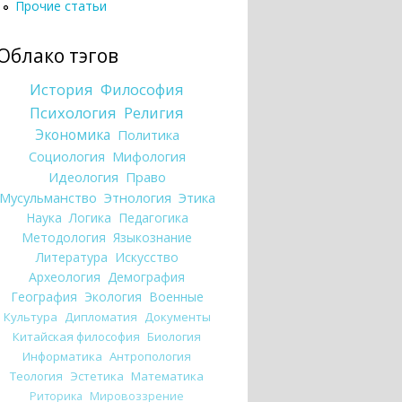
Прочие статьи
Облако тэгов
История
Философия
Психология
Религия
Экономика
Политика
Социология
Мифология
Идеология
Право
Мусульманство
Этнология
Этика
Наука
Логика
Педагогика
Методология
Языкознание
Литература
Искусство
Археология
Демография
География
Экология
Военные
Культура
Дипломатия
Документы
Китайская философия
Биология
Информатика
Антропология
Теология
Эстетика
Математика
Риторика
Мировоззрение