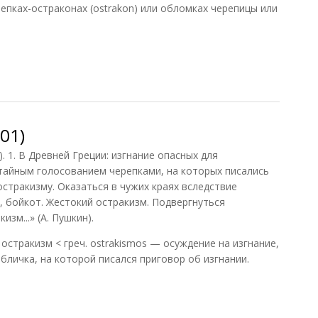
репках-остраконах (ostrakon) или обломках черепицы или
008)
01)
). 1. В Древней Греции: изгнание опасных для
тайным голосованием черепками, на которых писались
стракизму. Оказаться в чужих краях вследствие
е, бойкот. Жестокий остракизм. Подвергнуться
зм...» (А. Пушкин).
 остракизм < греч. ostrakismos — осуждение на изгнание,
абличка, на которой писался приговор об изгнании.
1)