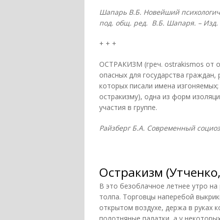
Шапарь В.Б. Новейший психологичес
под. общ. ред. В.Б. Шапаря. – Изд. 
+ + +
ОСТРАКИЗМ (греч. ostrakismos от o
опасных для государства граждан,
которых писали имена изгоняемых; 
остракизму), одна из форм изоляци
участия в группе.
Райзберг Б.А. Современный социоэк
Остракизм (Утченко,
В это безоблачное летнее утро на 
толпа. Торговцы наперебой выкрики
открытом воздухе, держа в руках к
полотняные палатки, а у некоторы