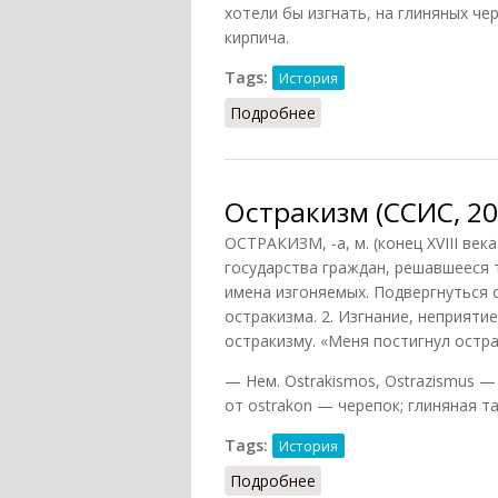
хотели бы изгнать, на глиняных че
кирпича.
Tags:
История
Подробнее
о Остракизм (Адкинс, 2
Остракизм (ССИС, 20
ОСТРАКИЗМ, -а, м. (конец XVIII века
государства граждан, решавшееся 
имена изгоняемых. Подвергнуться о
остракизма. 2. Изгнание, неприяти
остракизму. «Меня постигнул остраки
— Нем. Ostrakismos, Ostrazismus —
от ostrakon — черепок; глиняная т
Tags:
История
Подробнее
о Остракизм (ССИС, 200