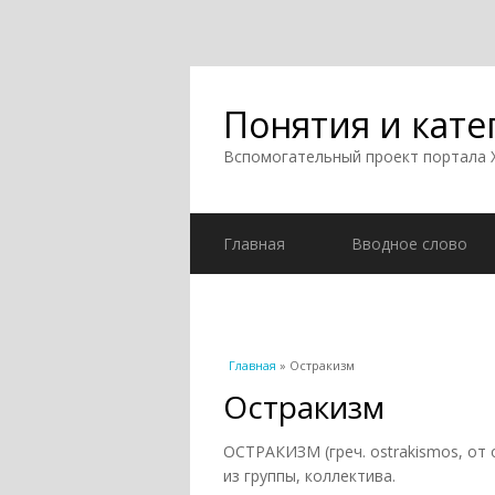
Понятия и кате
Вспомогательный проект портала
Главная
Вводное слово
Вы здесь
Главная
» Остракизм
Остракизм
ОСТРАКИЗМ (греч. ostrakismos, от 
из группы, коллектива.