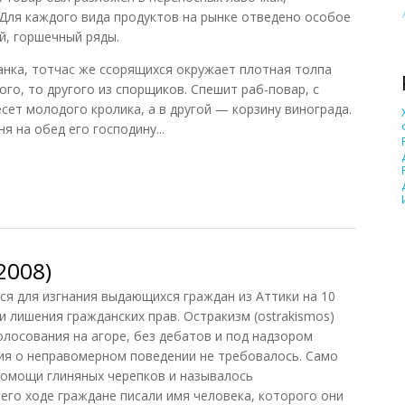
 Для каждого вида продуктов на рынке отведено особое
й, горшечный ряды.
анка, тотчас же ссорящихся окружает плотная толпа
го, то другого из спорщиков. Спешит раб-повар, с
есет молодого кролика, а в другой — корзину винограда.
я на обед его господину...
1962)
2008)
я для изгнания выдающихся граждан из Аттики на 10
 лишения гражданских прав. Остракизм (ostrakismos)
олосования на агоре, без дебатов и под надзором
ния о неправомерном поведении не требовалось. Само
помощи глиняных черепков и называлось
В его ходе граждане писали имя человека, которого они