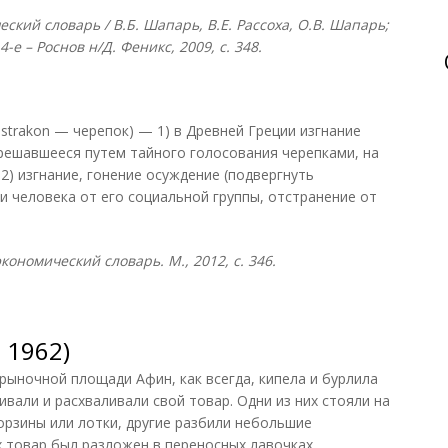
кий словарь / В.Б. Шапарь, В.Е. Рассоха, О.В. Шапарь;
4-е – Роснов н/Д. Феникс, 2009, с. 348.
strakon — черепок) — 1) в Древней Греции изгнание
 решавшееся путем тайного голосования черепками, на
2) изгнание, гонение осуждение (подвергнуть
и человека от его социальной группы, отстранение от
ономический словарь. М., 2012, с. 346.
 1962)
рыночной площади Афин, как всегда, кипела и бурлила
вали и расхваливали свой товар. Одни из них стояли на
орзины или лотки, другие разбили небольшие
х товар был разложен в переносных лавочках,