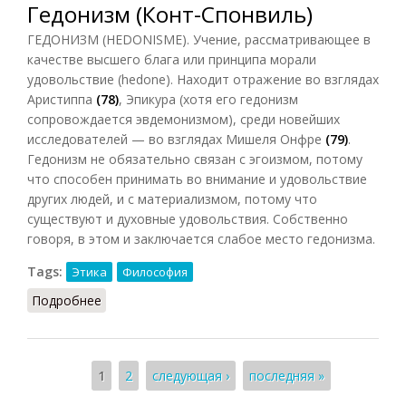
Гедонизм (Конт-Спонвиль)
ГЕДОНИЗМ (HEDONISME). Учение, рассматривающее в
качестве высшего блага или принципа морали
удовольствие (hedone). Находит отражение во взглядах
Аристиппа
(78)
, Эпикура (хотя его гедонизм
сопровождается эвдемонизмом), среди новейших
исследователей — во взглядах Мишеля Онфре
(79)
.
Гедонизм не обязательно связан с эгоизмом, потому
что способен принимать во внимание и удовольствие
других людей, и с материализмом, потому что
существуют и духовные удовольствия. Собственно
говоря, в этом и заключается слабое место гедонизма.
Tags:
Этика
Философия
Подробнее
о Гедонизм (Конт-Спонвиль)
Страницы
1
2
следующая ›
последняя »