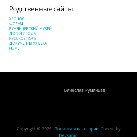
Родственные сайты
ХРОНОС
ФОРУМ
РУМЯНЦЕВСКИЙ МУЗЕЙ
ДО 1917 ГОДА
РУССКОЕ ПОЛЕ
ДОКУМЕНТЫ XX ВЕКА
ИЗМЫ
Понятия И Категории - Исторический Проект ХРОНОС
WEB-редактор
Вячеслав Румянцев
Copyright © 2026,
Понятия и категории
. Theme by
Devsaran
.