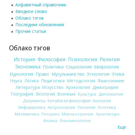
Алфавитный справочник
Вводное слово
Облако тэгов
Последние обновления
Прочие статьи
Облако тэгов
История
Философия
Психология
Религия
Экономика
Политика
Социология
Мифология
Идеология
Право
Мусульманство
Этнология
Этика
Наука
Логика
Педагогика
Методология
Языкознание
Литература
Искусство
Археология
Демография
География
Экология
Военные
Культура
Дипломатия
Документы
Китайская философия
Биология
Информатика
Антропология
Теология
Эстетика
Математика
Риторика
Мировоззрение
Архитектура
Физика
Феноменология
Еще