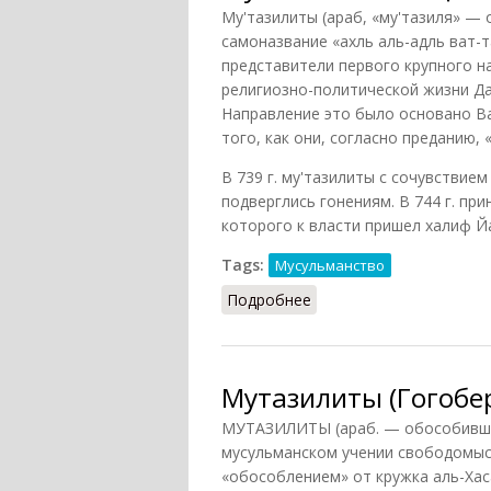
Му'тазилиты (араб, «му'тазиля» —
самоназвание «ахль аль-адль ват-
представители первого крупного н
религиозно-политической жизни Дама
Направление это было основано Ва
того, как они, согласно преданию,
В 739 г. му'тазилиты с сочувствием
подверглись гонениям. В 744 г. пр
которого к власти пришел халиф Йа
Tags:
Мусульманство
Подробнее
о Мутазалиты: общее 
Мутазилиты (Гогобер
МУТАЗИЛИТЫ (араб. — обособившие
мусульманском учении свободомысл
«обособлением» от кружка аль-Хаса