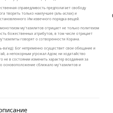
жественная справедливость предполагает свободу
га творить только наилучшее (аль-аслах) и
становленного Им извечного порядка вещей.
й монотеизм му'тазилитов отрицает не только политеизм
сть божественных атрибутов, в том числе отрицает
му'тазилиты говорят о сотворенности Корана.
-ль-ва'ид): Бог непременно осуществит свои обещание и
Рай, а непокорным угрожал Адом; ни ходатайство
о не в состоянии изменить характер воздаяния за
то основоположение сближало му'тазилитов и
е воззрения
описание