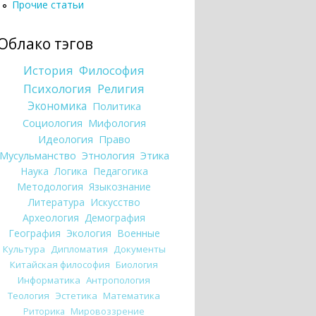
Прочие статьи
Облако тэгов
История
Философия
Психология
Религия
Экономика
Политика
Социология
Мифология
Идеология
Право
Мусульманство
Этнология
Этика
Наука
Логика
Педагогика
Методология
Языкознание
Литература
Искусство
Археология
Демография
География
Экология
Военные
Культура
Дипломатия
Документы
Китайская философия
Биология
Информатика
Антропология
Теология
Эстетика
Математика
Риторика
Мировоззрение