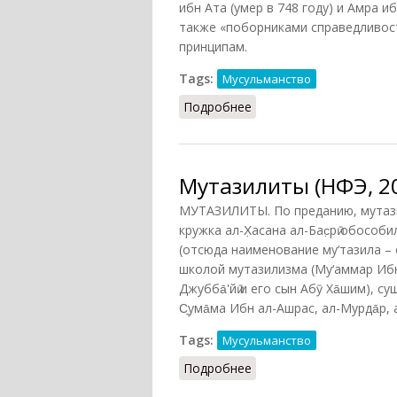
ибн Ата (умер в 748 году) и Амра и
также «поборниками справедливос
принципам.
Tags:
Мусульманство
Подробнее
о Мутазилиты (Гогобер
Мутазилиты (НФЭ, 2
МУТАЗИЛИТЫ. По преданию, мутазили
кружка ал-Х̣асана ал-Бас̣рӣ обособил
(отсюда наименование му‘тазила – 
школой мутазилизма (Му‘аммар Ибн ‘Абб
Джубба̄'йӣ и его сын Абӯ Ха̄шим), 
С̱ума̄ма Ибн ал-Ашрас, ал-Мурда̄р, ал-
Tags:
Мусульманство
Подробнее
о Мутазилиты (НФЭ, 20