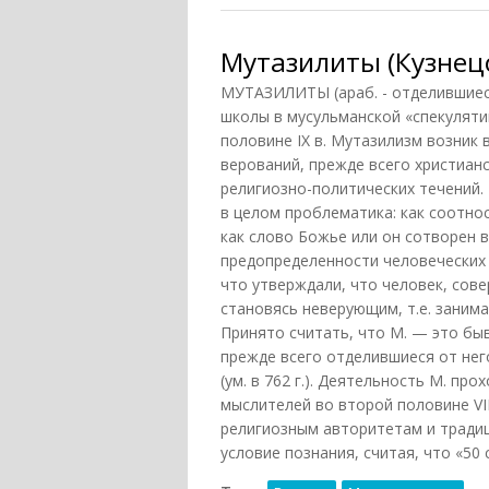
Мутазилиты (Кузнецо
МУТАЗИЛИТЫ (араб. - отделившиес
школы в мусульманской «спекуляти
половине IX в. Мутазилизм возник 
верований, прежде всего христианс
религиозно-политических течений. 
в целом проблематика: как соотно
как слово Божье или он сотворен в
предопределенности человеческих 
что утверждали, что человек, сов
становясь неверующим, т.е. заним
Принято считать, что М. — это бывш
прежде всего отделившиеся от него 
(ум. в 762 г.). Деятельность М. п
мыслителей во второй половине VII
религиозным авторитетам и традиц
условие познания, считая, что «50