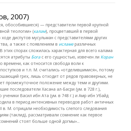
в, 2007)
я, обособившиеся) — представители первой крупной
вной теологии» (
калам
), процветавшей в первой
в ходе диспутов мусульман с представителями других
тва, а также с появлением в
исламе
различных
В этих спорах сложилась характерная для всего калама
сятся атрибуты
Бога
с его сущностью, извечен ли
Коран
о времени, как относится свобода воли к
поступков и т.п. М. считались «отделившимися», потому
ершающий грех, лишь отходит от рядов правоверных, не
ает промежуточное положение между теми и другими.
ие последователи Хасана ал-Басри (ум. в 728 г.),
ученики Васил ибн Ата (ум. в 748 г.) и Амр ибн Убайд
роходила в период интенсивных переводов работ античных
I в. М. отрицали необходимость слепого следования
иям (таклид), рассматривали сомнение как первое
 сомнений стоят больше одной догмы»...