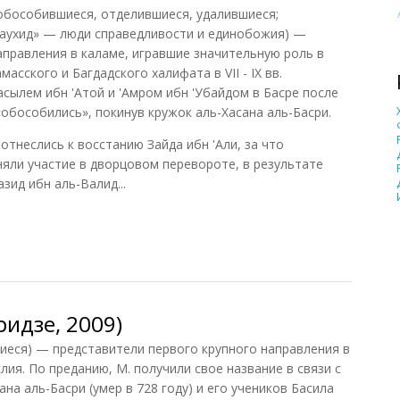
 обособившиеся, отделившиеся, удалившиеся;
таухид» — люди справедливости и единобожия) —
аправления в каламе, игравшие значительную роль в
сского и Багдадского халифата в VII - IX вв.
сылем ибн 'Атой и 'Амром ибн 'Убайдом в Басре после
 «обособились», покинув кружок аль-Хасана аль-Басри.
 отнеслись к восстанию Зайда ибн 'Али, за что
иняли участие в дворцовом перевороте, в результате
зид ибн аль-Валид...
описание
идзе, 2009)
ся) — представители первого крупного направления в
ия. По преданию, М. получили свое название в связи с
на аль-Басри (умер в 728 году) и его учеников Басила