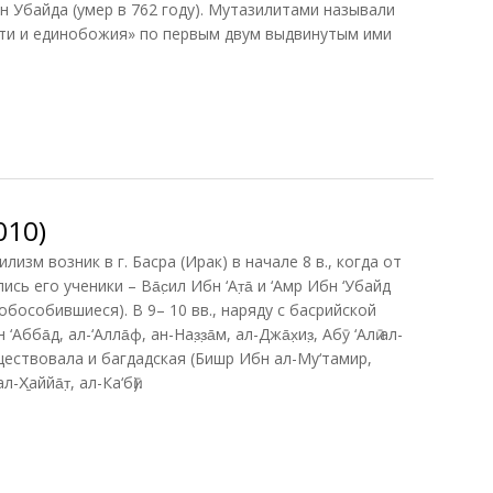
бн Убайда (умер в 762 году). Мутазилитами называли
ти и единобожия» по первым двум выдвинутым ими
идзе, 2009)
010)
зм возник в г. Басра (Ирак) в начале 8 в., когда от
ись его ученики – Ва̄с̣ил Ибн ‘Ат̣а̄ и ‘Амр Ибн ‘Убайд
обособившиеся). В 9– 10 вв., наряду с басрийской
а̄д, ал-‘Алла̄ф, ан-Наз̣з̣а̄м, ал-Джа̄х̣из̣, Абӯ ‘Алӣ ал-
существовала и багдадская (Бишр Ибн ал-Му‘тамир,
Х̱аййа̄т̣, ал-Ка‘бӣ).
10)