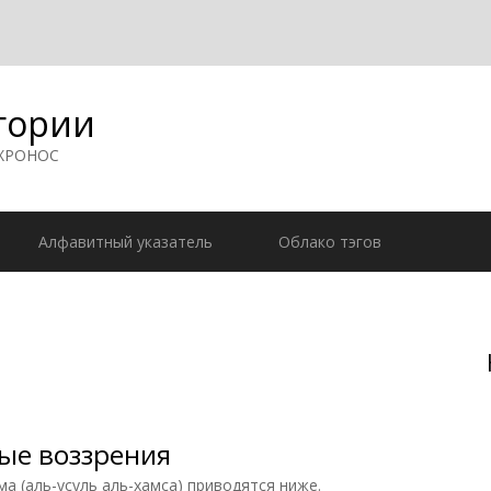
гории
 ХРОНОС
Алфавитный указатель
Облако тэгов
ые воззрения
а (аль-усуль аль-хамса) приводятся ниже.