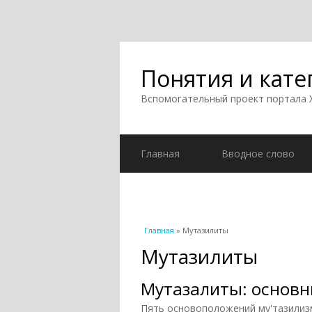
Понятия и кате
Вспомогательный проект портала
Главная
Вводное слово
Вы здесь
Главная
» Мутазилиты
Мутазилиты
Мутазалиты: основн
Пять основоположений му'тазилизм