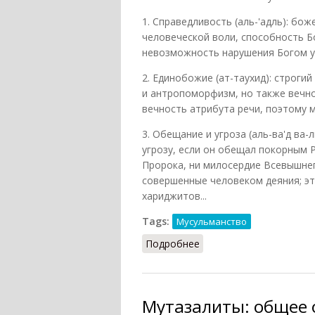
1. Справедливость (аль-'адль): бо
человеческой воли, способность Бо
невозможность нарушения Богом у
2. Единобожие (ат-таухид): строги
и антропоморфизм, но также вечно
вечность атрибута речи, поэтому 
3. Обещание и угроза (аль-ва'д ва
угрозу, если он обещал покорным 
Пророка, ни милосердие Всевышнег
совершенные человеком деяния; э
хариджитов...
Tags:
Мусульманство
Подробнее
о Мутазалиты: основны
Мутазалиты: общее 