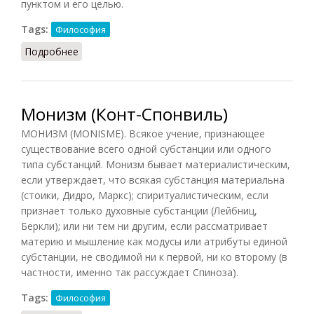
пунктом и его целью.
Tags:
Философия
Подробнее
о Монизм (Подопригора)
Монизм (Конт-Спонвиль)
МОНИЗМ (MONISME). Всякое учение, признающее
существование всего одной субстанции или одного
типа субстанций. Монизм бывает материалистическим,
если утверждает, что всякая субстанция материальна
(стоики, Дидро, Маркс); спиритуалистическим, если
признает только духовные субстанции (Лейбниц,
Беркли); или ни тем ни другим, если рассматривает
материю и мышление как модусы или атрибуты единой
субстанции, не сводимой ни к первой, ни ко второму (в
частности, именно так рассуждает Спиноза).
Tags:
Философия