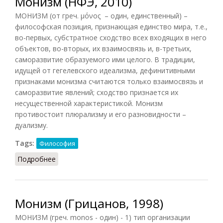
Монизм (НФЭ, 2010)
МОНИЗМ (от греч. μόνος – один, единственный) –
философская позиция, признающая единство мира, т.е.,
во-первых, субстратное сходство всех входящих в него
объектов, во-вторых, их взаимосвязь и, в-третьих,
саморазвитие образуемого ими целого. В традиции,
идущей от гегелевского идеализма, дефинитивными
признаками монизма считаются только взаимосвязь и
саморазвитие явлений; сходство признается их
несущественной характеристикой. Монизм
противостоит плюрализму и его разновидности –
дуализму.
Tags:
Философия
Подробнее
о Монизм (НФЭ, 2010)
Монизм (Грицанов, 1998)
МОНИЗМ (греч. monos - один) - 1) тип организации