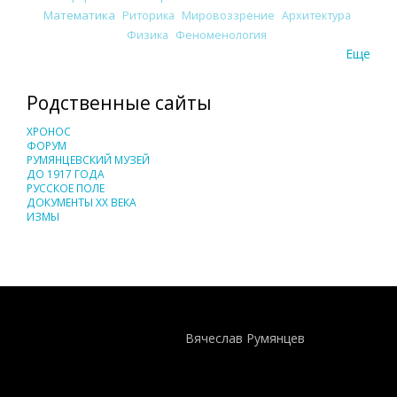
Математика
Риторика
Мировоззрение
Архитектура
Физика
Феноменология
Еще
Родственные сайты
ХРОНОС
ФОРУМ
РУМЯНЦЕВСКИЙ МУЗЕЙ
ДО 1917 ГОДА
РУССКОЕ ПОЛЕ
ДОКУМЕНТЫ XX ВЕКА
ИЗМЫ
Понятия И Категории - Исторический Проект ХРОНОС
WEB-редактор
Вячеслав Румянцев