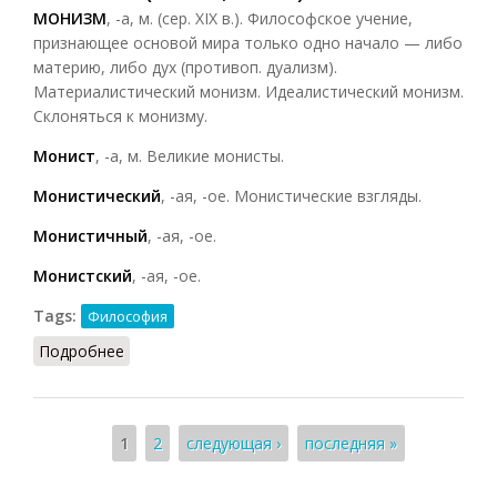
МОНИЗМ
, -а, м. (сер. XIX в.). Философское учение,
признающее основой мира только одно начало — либо
материю, либо дух (противоп. дуализм).
Материалистический монизм. Идеалистический монизм.
Склоняться к монизму.
Монист
, -а, м. Великие монисты.
Монистический
, -ая, -ое. Монистические взгляды.
Монистичный
, -ая, -ое.
Монистский
, -ая, -ое.
Tags:
Философия
Подробнее
о Монизм (ССИС, 2001)
Страницы
1
2
следующая ›
последняя »