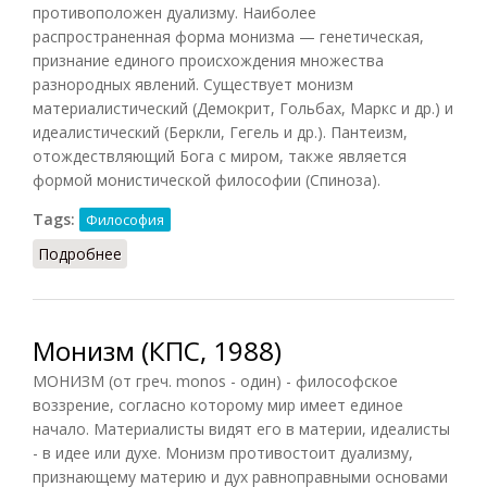
противоположен дуализму. Наиболее
распространенная форма монизма — генетическая,
признание единого происхождения множества
разнородных явлений. Существует монизм
материалистический (Демокрит, Гольбах, Маркс и др.) и
идеалистический (Беркли, Гегель и др.). Пантеизм,
отождествляющий Бога с миром, также является
формой монистической философии (Спиноза).
Tags:
Философия
Подробнее
о Монизм (Кириленко, Шевцов)
Монизм (КПС, 1988)
МОНИЗМ (от греч. monos - один) - философское
воззрение, согласно которому мир имеет единое
начало. Материалисты видят его в материи, идеалисты
- в идее или духе. Монизм противостоит дуализму,
признающему материю и дух равноправными основами