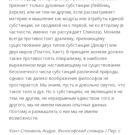
признает только духовные субстанции (Лейбниц,
Беркли); или ни тем ни другим, если рассматривает
материю и мышление как модусы или атрибуты единой
субстанции, не сводимой ни к первой, ни ко второму (в
частности, именно так рассуждает Спиноза). Монизм
всегда противостоит дуализму, признающему
существование двух типов субстанции (Декарт) или
двух миров (Платон, Кант). В принципе монизм должен
также противостоять плюрализму, в наиболее
выраженном виде настаивающему на существовании
бесконечного числа субстанций различной природы,
однако так далеко воображение философов не
простирается. Мы знаем, пусть и довольно смутно, что
такое тело и дух. Но о субстанциях, не являющихся ни
тем, ни другим, ни неразрывным единством того и
другого, мы не имеем никаких опытных данных.
Поэтому и размышлять о них мы не имеем
возможности.
Конт-Спонвиль Андре. Философский словарь / Пер. с