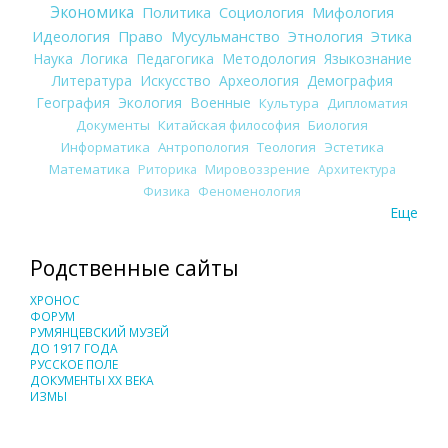
Экономика
Политика
Социология
Мифология
Идеология
Право
Мусульманство
Этнология
Этика
Наука
Логика
Педагогика
Методология
Языкознание
Литература
Искусство
Археология
Демография
География
Экология
Военные
Культура
Дипломатия
Документы
Китайская философия
Биология
Информатика
Антропология
Теология
Эстетика
Математика
Риторика
Мировоззрение
Архитектура
Физика
Феноменология
Еще
Родственные сайты
ХРОНОС
ФОРУМ
РУМЯНЦЕВСКИЙ МУЗЕЙ
ДО 1917 ГОДА
РУССКОЕ ПОЛЕ
ДОКУМЕНТЫ XX ВЕКА
ИЗМЫ