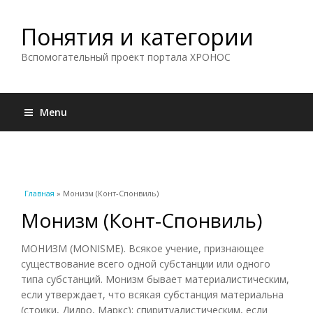
Понятия и категории
Вспомогательный проект портала ХРОНОС
Menu
Вы здесь
Главная
» Монизм (Конт-Спонвиль)
Монизм (Конт-Спонвиль)
МОНИЗМ (MONISME). Всякое учение, признающее
существование всего одной субстанции или одного
типа субстанций. Монизм бывает материалистическим,
если утверждает, что всякая субстанция материальна
(стоики, Дидро, Маркс); спиритуалистическим, если