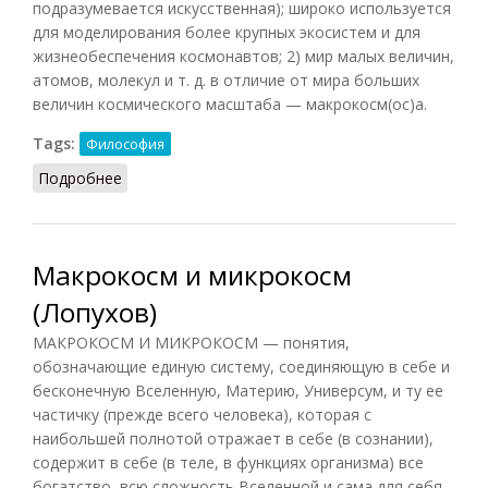
подразумевается искусственная); широко используется
для моделирования более крупных экосистем и для
жизнеобеспечения космонавтов; 2) мир малых величин,
атомов, молекул и т. д. в отличие от мира больших
величин космического масштаба — макрокосм(ос)а.
Tags:
Философия
Подробнее
о Микрокосмос
Макрокосм и микрокосм
(Лопухов)
МАКРОКОСМ И МИКРОКОСМ — понятия,
обозначающие единую систему, соединяющую в себе и
бесконечную Вселенную, Материю, Универсум, и ту ее
частичку (прежде всего человека), которая с
наибольшей полнотой отражает в себе (в сознании),
содержит в себе (в теле, в функциях организма) все
богатство, всю сложность Вселенной и сама для себя