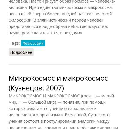
человека. Платон рисует образ космоса — человека-
великана. Идея единства микрокосма и макрокосма
несла в себе зерна более поздней пантеистической
философии. В эллинистический период человек
представлялся в виде образа неба, где искусства,
науки, ремесла являются «звездами».
Tags:
Философия
Подробнее
о Микрокосм (Кириленко, Шевцов)
Микрокосмос и макрокосмос
(Кузнецов, 2007)
МИКРОКОСМОС И МАКРОКОСМОС (греч. …— малый
мир, … — большой мир) — понятия, при помощи
которых излагается учение о параллелизме
человеческого организма и Вселенной. Суть этого
учения состоит в постулировании аналогии между
человеческим организмом и природой, такие аналогии