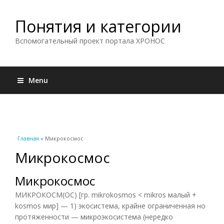
Понятия и категории
Вспомогательный проект портала ХРОНОС
Menu
Вы здесь
Главная
» Микрокосмос
Микрокосмос
Микрокосмос
МИКРОКОСМ(ОС) [гр. mikrokosmos < mikros малый +
kosmos мир] — 1) экосистема, крайне ограниченная но
протяженности — микроэкосистема (нередко