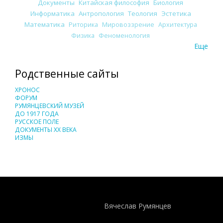
Документы
Китайская философия
Биология
Информатика
Антропология
Теология
Эстетика
Математика
Риторика
Мировоззрение
Архитектура
Физика
Феноменология
Еще
Родственные сайты
ХРОНОС
ФОРУМ
РУМЯНЦЕВСКИЙ МУЗЕЙ
ДО 1917 ГОДА
РУССКОЕ ПОЛЕ
ДОКУМЕНТЫ XX ВЕКА
ИЗМЫ
Понятия И Категории - Исторический Проект ХРОНОС
WEB-редактор
Вячеслав Румянцев