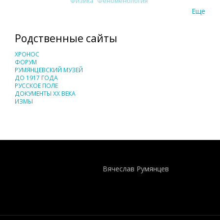
Физика
Феноменология
Еще
Родственные сайты
ХРОНОС
ФОРУМ
РУМЯНЦЕВСКИЙ МУЗЕЙ
ДО 1917 ГОДА
РУССКОЕ ПОЛЕ
ДОКУМЕНТЫ XX ВЕКА
ИЗМЫ
Понятия И Категории - Исторический Проект ХРОНОС
WEB-редактор
Вячеслав Румянцев