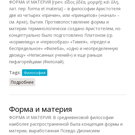
ФОРМА И МАТЕРИЯ [греч. εἶδος (ἰδέα, μορφή) καὶ ὕλη,
лат. пер. forma et materia] – в философии Аристотеля
две из четырех «причин», или «принципов» («начал» –
см. Архе), бытия. Противопоставление формы и
материи терминологически создано Аристотелем, но
концептуально было подготовлено Платоном (ср.
«кормилицу» и «первообраз» «Тимея», «предел и
беспредельное» «Филеба», «одно и неопределенную
двоицу» «Неписанных учений») и еще раньше
пифагорейцами (Филолай).
Tags:
Философия
Подробнее
о Форма и материя
Форма и материя
ФОРМА И МАТЕРИЯ. В средневековой философии
наиболее распространенной была концепция формы и
материи, выработанная Псевдо-Дионисием