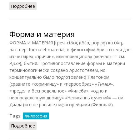
Подробнее
о Материя (Ильичёв, 1983)
Форма и материя
ФОРМА И МАТЕРИЯ [греч. είδος (ιδέα, μορφή) κα ϋλη,
лат. пер. forma et material, в философии Аристотеля две
из четырёх «причин», или «принципов» («начал» — см.
Архе
), бытия. Противопоставление формы и материи
терминологически создано Аристотелем, но
концептуально было подготовлено Платоном
(сравните «кормилицу» и «первообраз» «
Тимея
»,
«предел и беспредельное» «Филеба», «одно и
неопределённую двоицу» «Неписанных учений» — см.
Диада) и ещё раньше пифагорейцами (Филолай).
Tags:
Философия
Подробнее
о Форма и материя