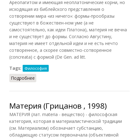
Ареопагитом и имеющая неоплатонические корни, но
исходящая из библейского представления о
сотворении мира «из ничего»: формы-прообразы
существуют в божествен-ном уме (а не
самостоятельно, как идеи Платона), материя не вечна
и не существует до формы. Согласно Августину,
материя не имеет отдельной идеи и не есть нечто
сотворенное, а скорее совместно-сотворенное
(concreata) с формой (De Gen. ad litt.
Tags:
Философия
Подробнее
о Форма и материя
Материя (Грицанов , 1998)
МАТЕРИЯ (лат. materia - вещество) - философская
категория, которая в материалистической традиции
(см. Материализм) обозначает субстанцию,
обладающую статусом первоначала (объективной