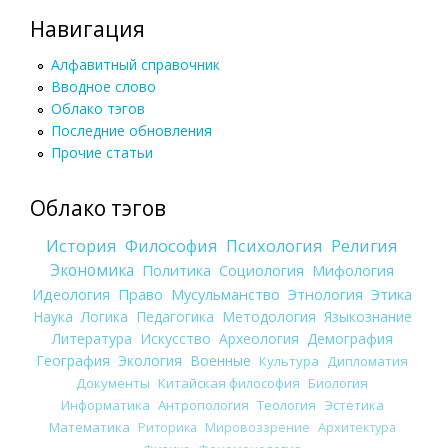
Навигация
Алфавитный справочник
Вводное слово
Облако тэгов
Последние обновления
Прочие статьи
Облако тэгов
История
Философия
Психология
Религия
Экономика
Политика
Социология
Мифология
Идеология
Право
Мусульманство
Этнология
Этика
Наука
Логика
Педагогика
Методология
Языкознание
Литература
Искусство
Археология
Демография
География
Экология
Военные
Культура
Дипломатия
Документы
Китайская философия
Биология
Информатика
Антропология
Теология
Эстетика
Математика
Риторика
Мировоззрение
Архитектура