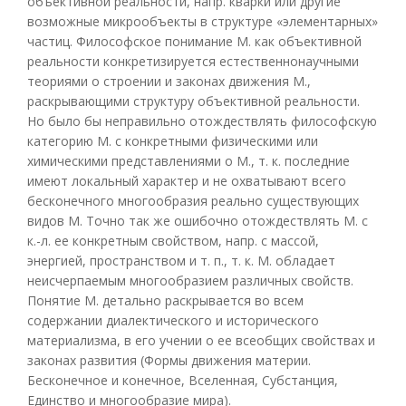
объективной реальности, напр. кварки или другие
возможные микрообъекты в структуре «элементарных»
частиц. Философское понимание М. как объективной
реальности конкретизируется естественнонаучными
теориями о строении и законах движения М.,
раскрывающими структуру объективной реальности.
Но было бы неправильно отождествлять философскую
категорию М. с конкретными физическими или
химическими представлениями о М., т. к. последние
имеют локальный характер и не охватывают всего
бесконечного многообразия реально существующих
видов М. Точно так же ошибочно отождествлять М. с
к.-л. ее конкретным свойством, напр. с массой,
энергией, пространством и т. п., т. к. М. обладает
неисчерпаемым многообразием различных свойств.
Понятие М. детально раскрывается во всем
содержании диалектического и исторического
материализма, в его учении о ее всеобщих свойствах и
законах развития (Формы движения материи.
Бесконечное и конечное, Вселенная, Субстанция,
Единство и многообразие мира).