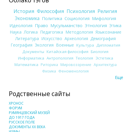
История
Философия
Психология
Религия
Экономика
Политика
Социология
Мифология
Идеология
Право
Мусульманство
Этнология
Этика
Наука
Логика
Педагогика
Методология
Языкознание
Литература
Искусство
Археология
Демография
География
Экология
Военные
Культура
Дипломатия
Документы
Китайская философия
Биология
Информатика
Антропология
Теология
Эстетика
Математика
Риторика
Мировоззрение
Архитектура
Физика
Феноменология
Еще
Родственные сайты
ХРОНОС
ФОРУМ
РУМЯНЦЕВСКИЙ МУЗЕЙ
ДО 1917 ГОДА
РУССКОЕ ПОЛЕ
ДОКУМЕНТЫ XX ВЕКА
ИЗМЫ