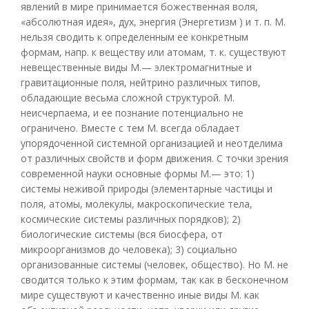
явлений в мире принимается божественная воля,
«абсолютная идея», дух, энергия (Энергетизм ) и т. п. М.
нельзя сводить к определенным ее конкретным
формам, напр. к веществу или атомам, т. к. существуют
невещественные виды М.— электромагнитные и
гравитационные поля, нейтрино различных типов,
обладающие весьма сложной структурой. М.
неисчерпаема, и ее познание потенциально не
ограничено. Вместе с тем М. всегда обладает
упорядоченной системной организацией и неотделима
от различных свойств и форм движения. С точки зрения
современной науки основные формы М.— это: 1)
системы неживой природы (элементарные частицы и
поля, атомы, молекулы, макроскопические тела,
космические системы различных порядков); 2)
биологические системы (вся биосфера, от
микроорганизмов до человека); 3) социально
организованные системы (человек, общество). Но М. не
сводится только к этим формам, так как в бесконечном
мире существуют и качественно иные виды М. как