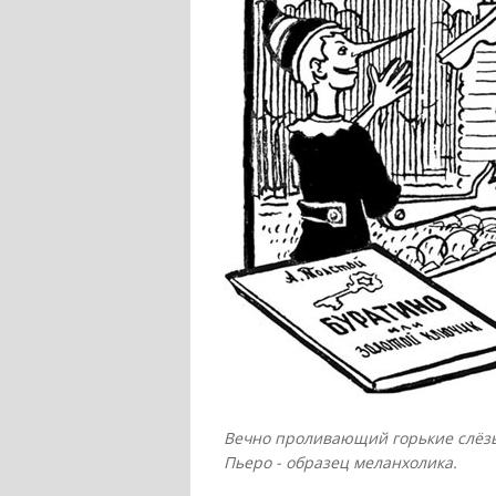
Вечно проливающий горькие слёз
Пьеро - образец меланхолика.