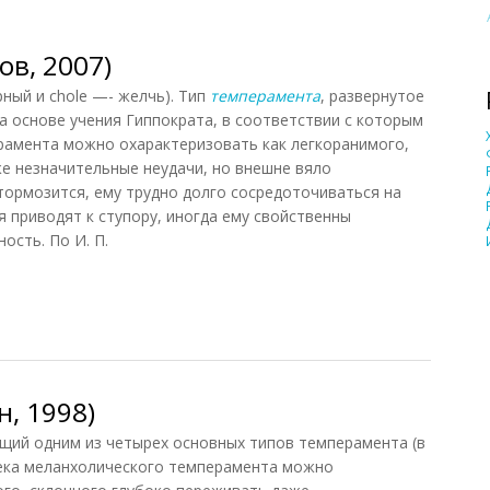
в, 2007)
ный и chole —- желчь). Тип
темперамента
, развернутое
а основе учения Гиппократа, в соответствии с которым
рамента можно охарактеризовать как легкоранимого,
е незначительные неудачи, но внешне вяло
ормозится, ему трудно долго сосредоточиваться на
я приводят к ступору, иногда ему свойственны
ость. По И. П.
, 2007)
, 1998)
ий одним из четырех основных типов темперамента (в
века меланхолического темперамента можно