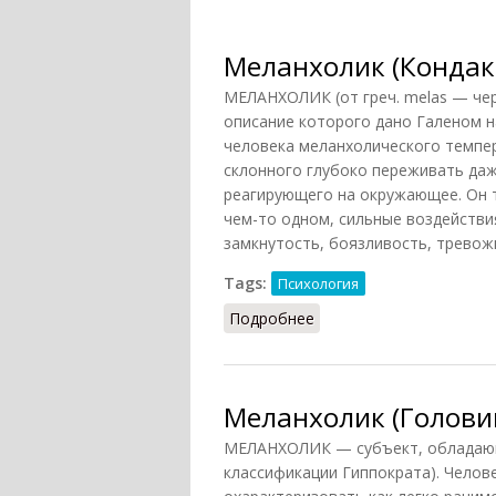
Меланхолик (Кондако
МЕЛАНХОЛИК (от греч. melas — чер
описание которого дано Галеном н
человека меланхолического темпе
склонного глубоко переживать даж
реагирующего на окружающее. Он т
чем-то одном, сильные воздействи
замкнутость, боязливость, тревожн
Tags:
Психология
Подробнее
о Меланхолик (Кондаков
Меланхолик (Головин
МЕЛАНХОЛИК — субъект, обладающ
классификации Гиппократа). Чело