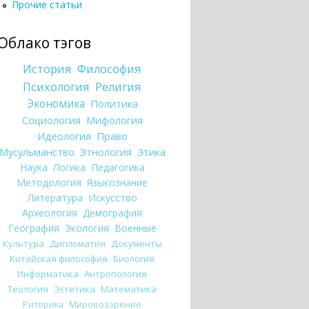
Прочие статьи
Облако тэгов
История
Философия
Психология
Религия
Экономика
Политика
Социология
Мифология
Идеология
Право
Мусульманство
Этнология
Этика
Наука
Логика
Педагогика
Методология
Языкознание
Литература
Искусство
Археология
Демография
География
Экология
Военные
Культура
Дипломатия
Документы
Китайская философия
Биология
Информатика
Антропология
Теология
Эстетика
Математика
Риторика
Мировоззрение