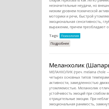
охарактеризовать как легко раним
незначительные неудачи, но внешн
низким уровнем психической акти
моторики и речи, быстрой утомля
эмоциональная сенситивность, глу
выражении, причем преобладают о
Tags:
Психология
Подробнее
о Меланхолик (Головин,
Меланхолик (Шапарь
МЕЛАНХОЛИК (греч. melaina chole 
четырех основных типов темперам
активности, замедленностью движ
утомляемостью. Меланхолик отлич
устойчивость эмоций при слабом 
отрицательные эмоции. При неблаг
эмоциональная ранимость, замкнут