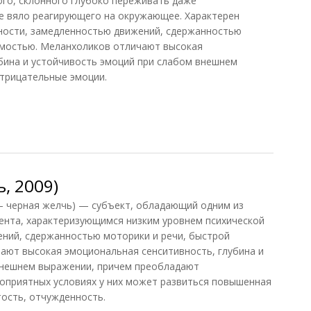
ого, склонного глубоко переживать даже
е вяло реагирующего на окружающее. Характерен
вности, замедленностью движений, сдержанностью
емостью. Меланхоликов отличают высокая
бина и устойчивость эмоций при слабом внешнем
трицательные эмоции.
 1998)
, 2009)
— черная желчь) — субъект, обладающий одним из
ента, характеризующимся низким уровнем психической
ений, сдержанностью моторики и речи, быстрой
ают высокая эмоциональная сенситивность, глубина и
внешнем выражении, причем преобладают
оприятных условиях у них может развиться повышенная
ость, отчужденность.