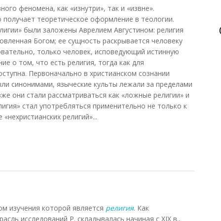
ого феномена, как «изнутри», так и «извне».
получает теоретическое оформление в теологии.
лигии» были заложены Аврелием Августином: религия
новленная Богом; ее сущность раскрывается человеку
довательно, только человек, исповедующий истинную
ие о том, что есть религия, тогда как для
оступна. Первоначально в христианском сознании
были синонимами, языческие культы лежали за пределами
зже они стали рассматриваться как «ложные религии» и
елигия» стал употребляться применительно не только к
е «нехристианских религий»...
м изучения которой является
религия
. Как
сль исследований Р. складывалась начиная с XIX в.,