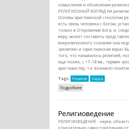
осмысления и объяснения религиозн
РЕЛИГИОЗНЫЙ ВЗГЛЯД НА религию 
Основы христианской «теологии ре
есть связь человека с Богом, уста
только в Откровении Бога, и, сле
веру, может составить представлен
внерелигиозного сознания она нед
«религия» и «христианская вера» 
того, что называлось религией, по
еще позже, с 17–18 вв., термин «р
христианству, т.е. возникло поняти
Tags:
Религия
Наука
Подробнее
о Религиеведение
Религиоведение
РЕЛИГИОВЕДЕНИЕ - наука, объекто
относительно самостоятельная отра