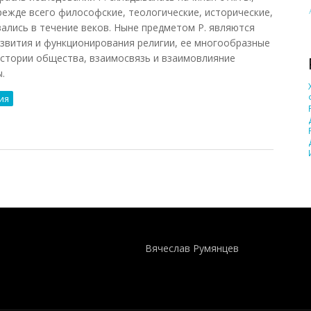
режде всего философские, теологические, исторические,
вались в течение веков. Ныне предметом Р. являются
звития и функционирования религии, ее многообразные
истории общества, взаимосвязь и взаимовлияние
.
ия
Понятия И Категории - Исторический Проект ХРОНОС
WEB-редактор
Вячеслав Румянцев