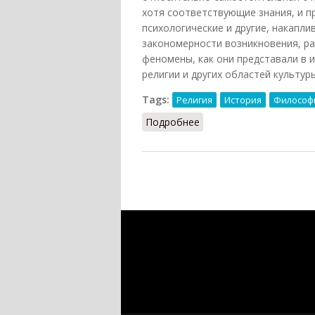
хотя соответствующие знания, и п
психологические и другие, накапли
закономерности возникновения, ра
феномены, как они представали в 
религии и других областей культуры
Tags:
Религия
История
Философ
Подробнее
о Религиоведение