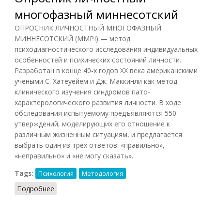
многофазный миннесотский
ОПРОСНИК ЛИЧНОСТНЫЙ МНОГОФАЗНЫЙ
МИННЕСОТСКИЙ (MMPI) — метод
психодиагностического исследования индивидуальных
особенностей и психических состояний личности.
Разработан в конце 40-х годов XX века американскими
учеными С. Хатеуейем и Дж. Маккинли как метод
клинического изучения синдромов пато-
характерологического развития личности. В ходе
обследования испытуемому предъявляются 550
утверждений, моделирующих его отношение к
различным жизненным ситуациям, и предлагается
выбрать один из трех ответов: «правильно»,
«неправильно» и «не могу сказать».
Tags:
Психология
Методология
Подробнее
о Опросник личностный многофазный
миннесотский