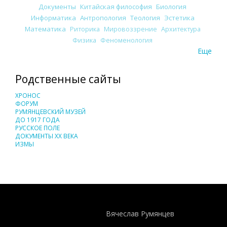
Документы
Китайская философия
Биология
Информатика
Антропология
Теология
Эстетика
Математика
Риторика
Мировоззрение
Архитектура
Физика
Феноменология
Еще
Родственные сайты
ХРОНОС
ФОРУМ
РУМЯНЦЕВСКИЙ МУЗЕЙ
ДО 1917 ГОДА
РУССКОЕ ПОЛЕ
ДОКУМЕНТЫ XX ВЕКА
ИЗМЫ
Понятия И Категории - Исторический Проект ХРОНОС
WEB-редактор
Вячеслав Румянцев