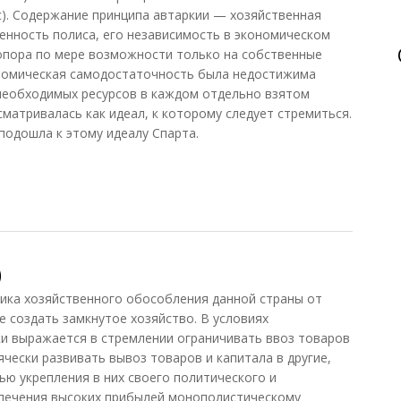
ис). Содержание принципа автаркии — хозяйственная
нность полиса, его независимость в экономическом
опора по мере возможности только на собственные
ономическая самодостаточность была недостижима
 необходимых ресурсов в каждом отдельно взятом
сматривалась как идеал, к которому следует стремиться.
подошла к этому идеалу Спарта.
Греции
)
ка хозяйственного обособления данной страны от
е создать замкнутое хозяйство. В условиях
и выражается в стремлении ограничивать ввоз товаров
сячески развивать вывоз товаров и капитала в другие,
ью укрепления в них своего политического и
спечения высоких прибылей монополистическому