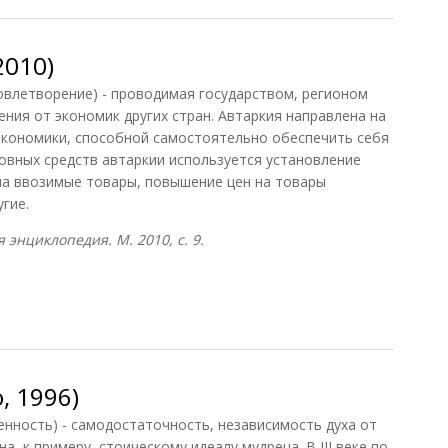
2010)
довлетворение) - проводимая государством, регионом
ния от экономик других стран. Автаркия направлена на
экономики, способной самостоятельно обеспечить себя
овных средств автаркии используется установление
на ввозимые товары, повышение цен на товары
гие.
энциклопедия. М. 2010, с. 9.
010)
, 1996)
енность) - самодостаточность, независимость духа от
, к примеру, стоическому идеалу мудреца. В III веке по