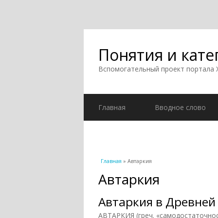
Понятия и кате
Вспомогательный проект портала
Главная
Вводное слово
Вы здесь
Главная
» Автаркия
Автаркия
Автаркия в Древней
АВТАРКИЯ (греч. «самодостаточно