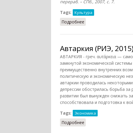
перераб. – СПб., 2007, с. 7.
Tags:
Культура
Подробнее
о Автаркия (Кондаков, 
Автаркия (РИЭ, 2015
АВТАРКИЯ - греч. αυτάρκεια — сам
замкнутой экономической системы 
преимущественно внутренних возм
политическую и экономическую нез
автаркии проводилась некоторыми
депрессии обострилась борьба за р
развитии был вынужден снижать за
способствовала и подготовка к вой
Tags:
Экономика
Подробнее
о Автаркия (РИЭ, 2015)