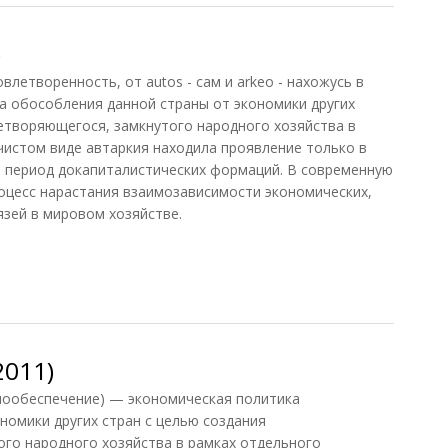
)
овлетворенность, от autos - сам и arkeo - нахожусь в
ка обособления данной страны от экономики других
етворяющегося, замкнутого народного хозяйства в
 чистом виде автаркия находила проявление только в
в период докапиталистических формаций. В современную
роцесс нарастания взаимозависимости экономических,
язей в мировом хозяйстве.
2011)
амообеспечение) — экономическая политика
номики других стран с целью создания
го народного хозяйства в рамках отдельного