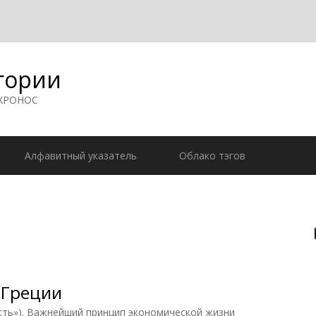
гории
 ХРОНОС
Алфавитный указатель
Облако тэгов
 Греции
сть»). Важнейший принцип экономической жизни