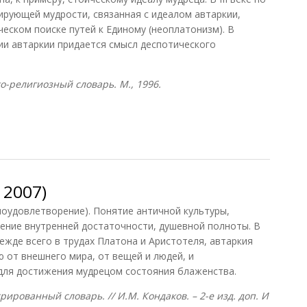
зирующей мудрости, связанная с идеалом автаркии,
ческом поиске путей к Единому (неоплатонизм). В
и автаркии придается смысл деспотического
о-религиозный словарь. М., 1996.
 1996)
 2007)
моудовлетворение). Понятие античной культуры,
ние внутренней достаточности, душевной полноты. В
ежде всего в трудах Платона и Аристотеля, автаркия
 от внешнего мира, от вещей и людей, и
для достижения мудрецом состояния блаженства.
ированный словарь. // И.М. Кондаков. – 2-е изд. доп. И