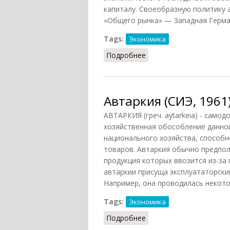
капиталу. Своеобразную политику 
«Общего рынка» — Западная Германи
Tags:
Экономика
Подробнее
о Автаркия (ПЭС, 1972)
Автаркия (СИЭ, 1961
АВТАРКИЯ (греч. aytarkeia) - само
хозяйственная обособление данной
национального хозяйства, способ
товаров. Автаркия обычно предпол
продукция которых ввозится из-за
автаркии присуща эксплуататорски
Например, она проводилась некот
Tags:
Экономика
Подробнее
о Автаркия (СИЭ, 1961)