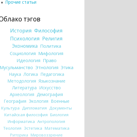
Прочие статьи
Облако тэгов
История
Философия
Психология
Религия
Экономика
Политика
Социология
Мифология
Идеология
Право
Мусульманство
Этнология
Этика
Наука
Логика
Педагогика
Методология
Языкознание
Литература
Искусство
Археология
Демография
География
Экология
Военные
Культура
Дипломатия
Документы
Китайская философия
Биология
Информатика
Антропология
Теология
Эстетика
Математика
Риторика
Мировоззрение