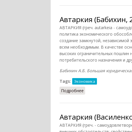
Автаркия (Бабихин, 
АВТАРКИЯ (греч. autarkeia - самоу
политика экономического обособле
создание замкнутой, независимой 
всем необходимым. В качестве осн
высоких ограничительных пошлин 
потребительского назначения и дру
Бабихин А.Б. Большая юридическая 
Tags:
Экономика
Подробнее
о Автаркия (Бабихин, 2
Автаркия (Василенко
АВТАРКИЯ (греч. - самоудовлетвор
внешних обстоятельств; свойственна