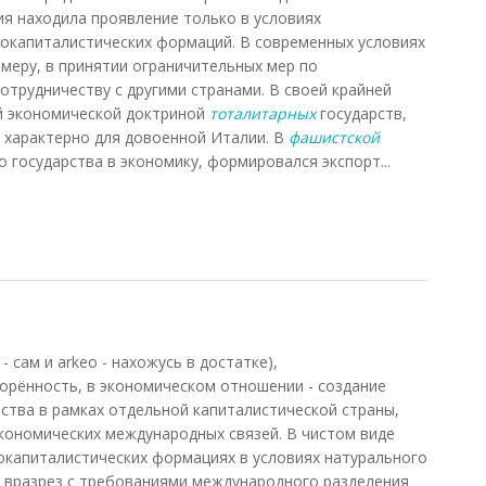
ия находила проявление только в условиях
докапиталистических формаций. В современных условиях
имеру, в принятии ограничительных мер по
отрудничеству с другими странами. В своей крайней
й экономической доктриной
тоталитарных
государств,
о характерно для довоенной Италии. В
фашистской
 государства в экономику, формировался экспорт...
011)
 - сам и arkeo - нахожусь в достатке),
орённость, в экономическом отношении - создание
тва в рамках отдельной капиталистической страны,
кономических международных связей. В чистом виде
окапиталистических формациях в условиях натурального
т вразрез с требованиями международного разделения