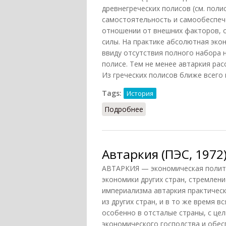
древнегреческих полисов (см. пол
самостоятельность и самообеспече
отношении от внешних факторов, 
силы. На практике абсолютная эк
ввиду отсутствия полного набора
полисе. Тем не менее автаркия рас
Из греческих полисов ближе всего 
Tags:
История
Подробнее
о Автаркия в Древней 
Автаркия (ПЭС, 1972
АВТАРКИЯ — экономическая полити
экономики других стран, стремлени
империализма автаркия практическ
из других стран, и в то же время в
особенно в отсталые страны, с цел
экономического господства и обе