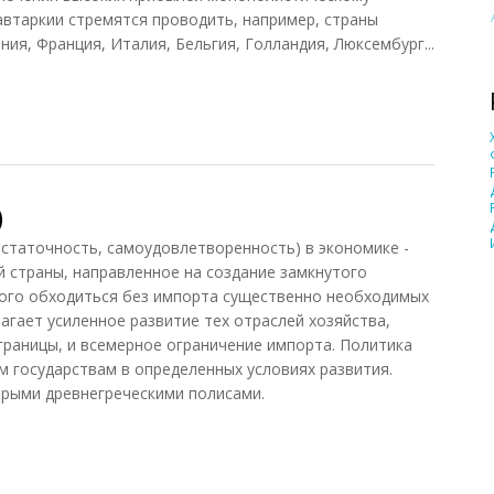
автаркии стремятся проводить, например, страны
я, Франция, Италия, Бельгия, Голландия, Люксембург...
)
достаточность, самоудовлетворенность) в экономике -
 страны, направленное на создание замкнутого
ного обходиться без импорта существенно необходимых
агает усиленное развитие тех отраслей хозяйства,
 границы, и всемерное ограничение импорта. Политика
м государствам в определенных условиях развития.
орыми древнегреческими полисами.