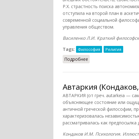
Р.Х. страстность поиска автономи
отступила на второй план в аскети
современной социальной философи
управления обществом.
Василенко Л.И. Краткий философск
Tags:
Философия
Религия
Подробнее
о Автаркия (Василенко,
Автаркия (Кондаков,
АВТАРКИЯ (от греч. autarkeia — са
объясняющее состояние или ощуще
античной греческой философии, пр
характеризовалась независимостью
рассматривалась как предпосылка 
Кондаков И.М. Психология. Иллюстр