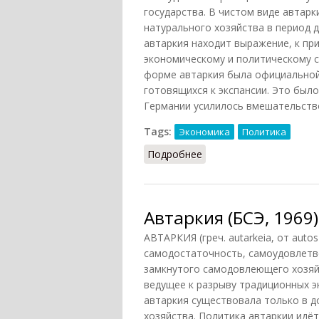
государства. В чистом виде автарк
натурального хозяйства в период 
автаркия находит выражение, к пр
экономическому и политическому с
форме автаркия была официально
готовящихся к экспансии. Это был
Германии усилилось вмешательство
Tags:
Экономика
Политика
Подробнее
о Автаркия (Тавадов, 2
Автаркия (БСЭ, 1969)
АВТАРКИЯ (греч. autarkeia, от autos
самодостаточность, самоудовлетв
замкнутого самодовлеющего хозяйс
ведущее к разрыву традиционных э
автаркия существовала только в д
хозяйства. Политика автаркии идё