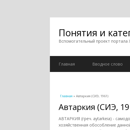
Понятия и кате
Вспомогательный проект портала
Главная
Вводное слово
Вы здесь
Главная
» Автаркия (СИЭ, 1961)
Автаркия (СИЭ, 19
АВТАРКИЯ (греч. aytarkeia) - само
хозяйственная обособление данной