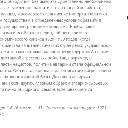
ного обходиться без импорта существенно необходимых
агает усиленное развитие тех отраслей хозяйства,
 границы, и всемерное ограничение импорта. Политика
м государствам в определенных условиях развития.
орыми древнегреческими полисами. Наибольшее
ализма и особенно в период общего кризиса
ономического кризиса 1929-1933 годов, когда
ьшинства капиталистических стран резко ухудшились, к
тельства многих империалистических держав. Автаркия
дготовкой агрессивных войн. Так, например, в
 власти нацистов, политика автаркии стала официальной
ьства. Она использовалась для подготовки агрессивных
ие их экономической базы. Доктрина автаркии
 аннексии других, главным образом аграрно-сырьевых
остаточно обширного, самообеспечивающегося
дия. В 16 томах. — М.: Советская энциклопедия. 1973—
1.