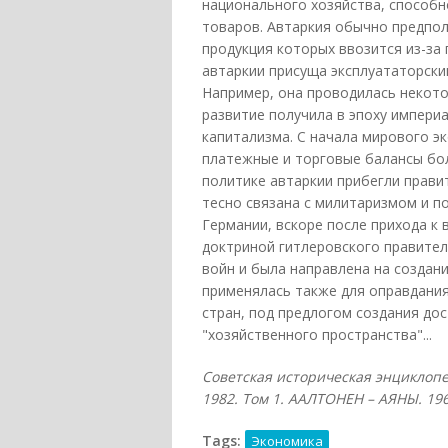
национального хозяйства, способ
товаров. Автаркия обычно предпол
продукция которых ввозится из-за
автаркии присуща эксплуататорски
Например, она проводилась некот
развитие получила в эпоху импери
капитализма. С начала мирового эк
платежные и торговые балансы бол
политике автаркии прибегли прави
тесно связана с милитаризмом и по
Германии, вскоре после прихода к
доктриной гитлеровского правител
войн и была направлена на создан
применялась также для оправдания
стран, под предлогом создания д
"хозяйственного пространства"...
Советская историческая энциклопе
1982.
Том 1. ААЛТОНЕН – АЯНЫ. 196
Tags:
Экономика