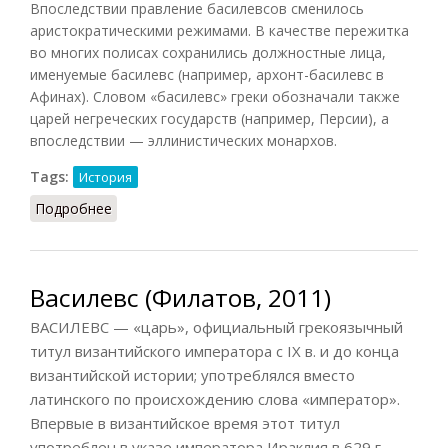
Впоследствии правление басилевсов сменилось
аристократическими режимами. В качестве пережитка
во многих полисах сохранились должностные лица,
именуемые басилевс (например, архонт-басилевс в
Афинах). Словом «басилевс» греки обозначали также
царей негреческих государств (например, Персии), а
впоследствии — эллинистических монархов.
Tags:
История
Подробнее
о Басилей (РИЭ, 2015)
Василевс (Филатов, 2011)
ВАСИЛЕВС — «царь», официальный грекоязычный
титул византийского императора с IX в. и до конца
византийской истории; употреблялся вместо
латинского по происхождению слова «император».
Впервые в византийское время этот титул
употреблен в указе императора Ираклия в 629 г.