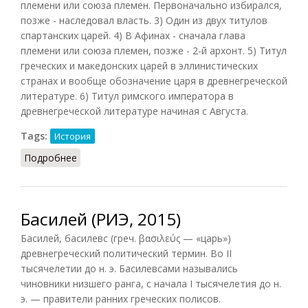
племени или союза племен. Первоначально избирался,
позже - наследовал власть. 3) Один из двух титулов
спартанских царей. 4) В Афинах - сначала глава
племени или союза племен, позже - 2-й архонт. 5) Титул
греческих и македонских царей в эллинистических
странах и вообще обозначение царя в древнегреческой
литературе. 6) Титул римского императора в
древнегреческой литературе начиная с Августа.
Tags:
История
Подробнее
о Басилей (СИЭ, 1962)
Басилей (РИЭ, 2015)
Басилей, басилевс (греч. βασιλεύς — «царь»)
древнегреческий политический термин. Во II
тысячелетии до н. э. Басилевсами назывались
чиновники низшего ранга, с начала I тысячелетия до н.
э. — правители ранних греческих полисов.