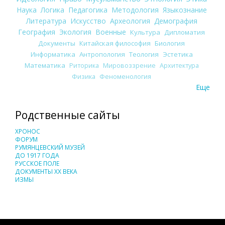
Наука
Логика
Педагогика
Методология
Языкознание
Литература
Искусство
Археология
Демография
География
Экология
Военные
Культура
Дипломатия
Документы
Китайская философия
Биология
Информатика
Антропология
Теология
Эстетика
Математика
Риторика
Мировоззрение
Архитектура
Физика
Феноменология
Еще
Родственные сайты
ХРОНОС
ФОРУМ
РУМЯНЦЕВСКИЙ МУЗЕЙ
ДО 1917 ГОДА
РУССКОЕ ПОЛЕ
ДОКУМЕНТЫ XX ВЕКА
ИЗМЫ