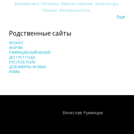
Математика
Риторика
Мировоззрение
Архитектура
Физика
Феноменология
Еще
Родственные сайты
ХРОНОС
ФОРУМ
РУМЯНЦЕВСКИЙ МУЗЕЙ
ДО 1917 ГОДА
РУССКОЕ ПОЛЕ
ДОКУМЕНТЫ XX ВЕКА
ИЗМЫ
Понятия И Категории - Исторический Проект ХРОНОС
WEB-редактор
Вячеслав Румянцев