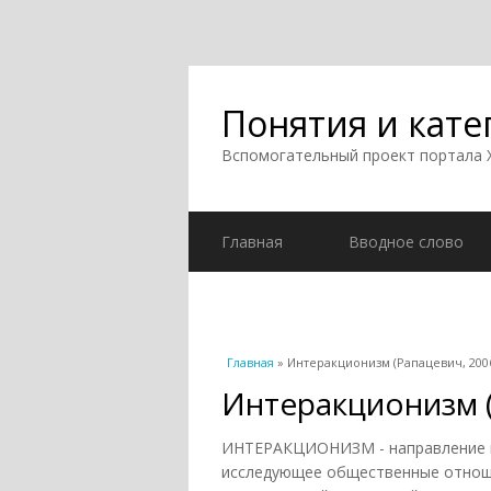
Понятия и кате
Вспомогательный проект портала
Главная
Вводное слово
Вы здесь
Главная
» Интеракционизм (Рапацевич, 200
Интеракционизм (
ИНТЕРАКЦИОНИЗМ - направление в з
исследующее общественные отноше