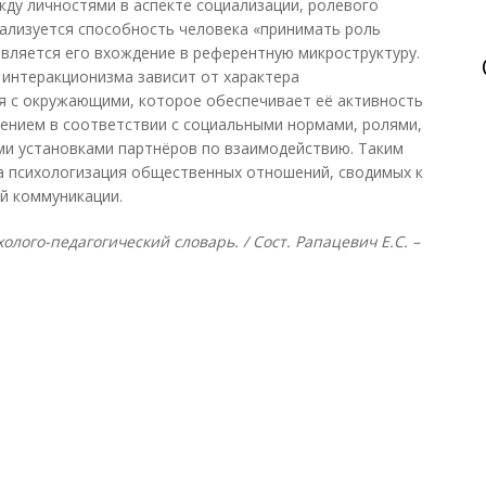
ду личностями в аспекте социализации, ролевого
еализуется способность человека «принимать роль
твляется его вхождение в референтную микроструктуру.
я интеракционизма зависит от характера
я с окружающими, которое обеспечивает её активность
ением в соответствии с социальными нормами, ролями,
и установками партнёров по взаимодействию. Таким
а психологизация общественных отношений, сводимых к
й коммуникации.
лого-педагогический словарь. / Сост. Рапацевич Е.С. –