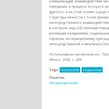
коммуникаций, взаимодействие меж
поведения, в процессе которого р
другого», и на этой основе осущес
Структура личности с точки зрени
непосредственного взаимодействи
и контроль над собственным повед
ролевыми ожиданиями, социальным
образом, интеракционизму присущ
непосредственной и межличностно
Использованы материалы кн.: Психо
Минск, 2006, с. 284.
Tags:
Психология
Социология
Понятие:
Интеракционизм