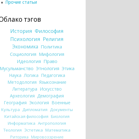
Прочие статьи
Облако тэгов
История
Философия
Психология
Религия
Экономика
Политика
Социология
Мифология
Идеология
Право
Мусульманство
Этнология
Этика
Наука
Логика
Педагогика
Методология
Языкознание
Литература
Искусство
Археология
Демография
География
Экология
Военные
Культура
Дипломатия
Документы
Китайская философия
Биология
Информатика
Антропология
Теология
Эстетика
Математика
Риторика
Мировоззрение