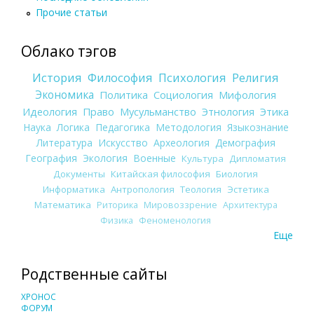
Прочие статьи
Облако тэгов
История
Философия
Психология
Религия
Экономика
Политика
Социология
Мифология
Идеология
Право
Мусульманство
Этнология
Этика
Наука
Логика
Педагогика
Методология
Языкознание
Литература
Искусство
Археология
Демография
География
Экология
Военные
Культура
Дипломатия
Документы
Китайская философия
Биология
Информатика
Антропология
Теология
Эстетика
Математика
Риторика
Мировоззрение
Архитектура
Физика
Феноменология
Еще
Родственные сайты
ХРОНОС
ФОРУМ