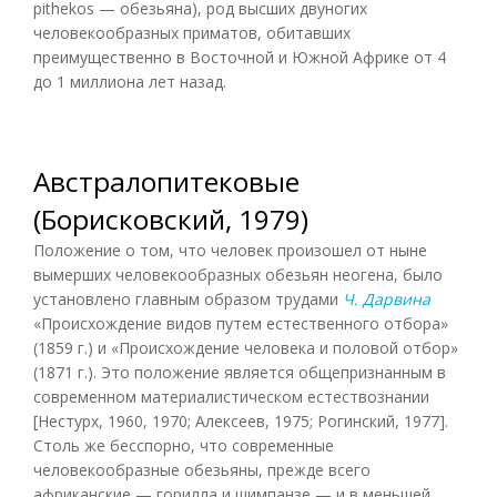
pithekos — обезьяна), род высших двуногих
человекообразных приматов, обитавших
преимущественно в Восточной и Южной Африке от 4
до 1 миллиона лет назад.
Австралопитековые
(Борисковский, 1979)
Положение о том, что человек произошел от ныне
вымерших человекообразных обезьян неогена, было
установлено главным образом трудами
Ч. Дарвина
«Происхождение видов путем естественного отбора»
(1859 г.) и «Происхождение человека и половой отбор»
(1871 г.). Это положение является общепризнанным в
современном материалистическом естествознании
[Нестурх, 1960, 1970; Алексеев, 1975; Рогинский, 1977].
Столь же бесспорно, что современные
человекообразные обезьяны, прежде всего
африканские — горилла и шимпанзе — и в меньшей