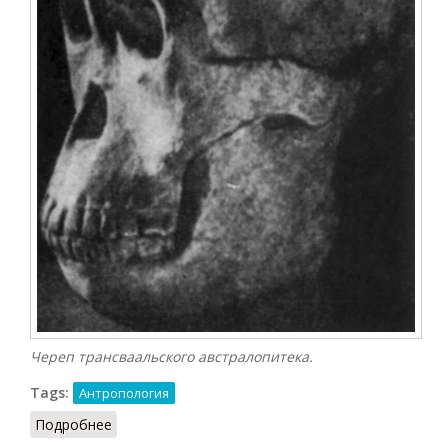
Череп трансваальского австралопитека.
Tags:
Антропология
Подробнее
о Австралопитек (Агаджанян, 1997)