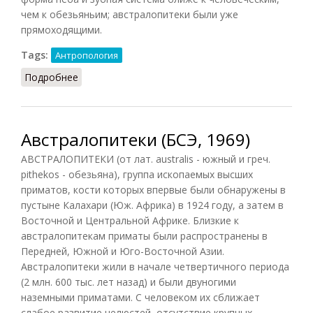
чем к обезьяньим; австралопитеки были уже
прямоходящими.
Tags:
Антропология
Подробнее
о Австралопитек (АС, 1990)
Австралопитеки (БСЭ, 1969)
АВСТРАЛОПИТЕКИ (от лат. australis - южный и греч.
pithekos - обезьяна), группа ископаемых высших
приматов, кости которых впервые были обнаружены в
пустыне Калахари (Юж. Африка) в 1924 году, а затем в
Восточной и Центральной Африке. Близкие к
австралопитекам приматы были распространены в
Передней, Южной и Юго-Восточной Азии.
Австралопитеки жили в начале четвертичного периода
(2 млн. 600 тыс. лет назад) и были двуногими
наземными приматами. С человеком их сближает
слабое развитие челюстей, отсутствие крупных