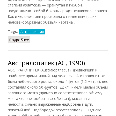
степени азиатские — орангутан и гиббон,
представляют собой боковых родственников человека.
Как и человек, они произошли от ныне вымерших
человекообразных обезьян неогена...
Tags:
Антропология
Подробнее
о Австралопитековые (Борисковский, 1979)
Австралопитек (АС, 1990)
АВСТРАЛОПИТЕК (Australopithecus), древнейший и
наиболее примитивный вид человека. Австралопитеки
были небольшого роста, около 4 футов (1,2 метра), вес
составлял около 50 фунтов (22 кг), имели малый объем
головного мозга (примерно соответствовал объему
мозга человекообразных обезьян), массивные
челюсти, сильно выраженные надбровные дуги,
покатый лоб. Подбородок отсутствовал (…). Однако
форма нёба и зубная система ближе к человеческим,