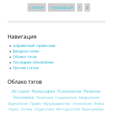
Страницы
« первая
‹ предыдущая
1
2
Навигация
Алфавитный справочник
Вводное слово
Облако тэгов
Последние обновления
Прочие статьи
Облако тэгов
История
Философия
Психология
Религия
Экономика
Политика
Социология
Мифология
Идеология
Право
Мусульманство
Этнология
Этика
Наука
Логика
Педагогика
Методология
Языкознание