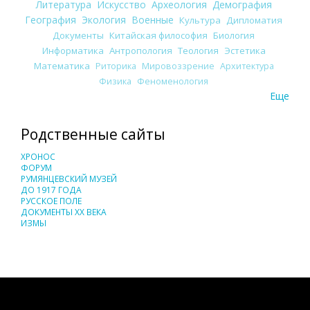
Литература
Искусство
Археология
Демография
География
Экология
Военные
Культура
Дипломатия
Документы
Китайская философия
Биология
Информатика
Антропология
Теология
Эстетика
Математика
Риторика
Мировоззрение
Архитектура
Физика
Феноменология
Еще
Родственные сайты
ХРОНОС
ФОРУМ
РУМЯНЦЕВСКИЙ МУЗЕЙ
ДО 1917 ГОДА
РУССКОЕ ПОЛЕ
ДОКУМЕНТЫ XX ВЕКА
ИЗМЫ
Понятия И Категории - Исторический Проект ХРОНОС