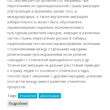
состава мигрантов проявляется, например, при
переселениях из однонациональной страны (миграция
португальцев в Бразилию); кроме того, в
международных, а также внутренних миграциях
избирательность может быть обусловлена
неравномерным социально-экономическим и
культурным развитием народов, живущих в различных
частях страны (переселение русских в Сибирь),
национальным гнетом или неравноправием, военными
столкновениями между отдельными народами,
религиозными преследованиями (если религия
совпадает с этнической принадлежностью) и др.
Этнические миграции на дальние расстояния приводят
к отрыву людей от основного этнического ядра,
способствуют смешению с другими народами, усилению
контактов между ними и развитию этнических
процессов.
Tags:
Этнология
Демография
Подробнее
о Этнические миграции